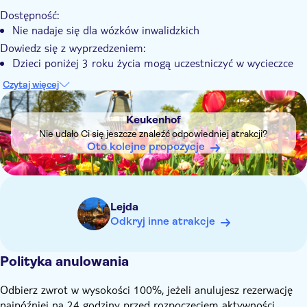
Podziwiaj ponad siedem milionów kwiatów w największej na
Dostępność:
świecie atrakcji kwiatowej
Nie nadaje się dla wózków inwalidzkich
Weź udział w wycieczce z audioprzewodnikiem w wielu
Dowiedz się z wyprzedzeniem:
językach na pokładzie rejsu
Dzieci poniżej 3 roku życia mogą uczestniczyć w wycieczce
bezpłatnie i nie potrzebują biletu
Czytaj więcej
Czas podany na bilecie to czas wypłynięcia łodzi. Bilet
DSA1Keukenhof
wstępu do Keukenhof otrzymasz w miejscu spotkania, przed
Keukenhof
rozpoczęciem rejsu.
Nie udało Ci się jeszcze znaleźć odpowiedniej atrakcji?
Statek nie zatrzymuje się w ogrodzie Keukenhof. Do atrakcji
Oto kolejne propozycje
– oddalonej o 15 minut jazdy od łodzi – trzeba dotrzeć na
własną rękę własnym transportem
Na pokładzie dostępny jest bar
Lejda
Odkryj inne atrakcje
Polityka anulowania
Odbierz zwrot w wysokości 100%, jeżeli anulujesz rezerwację
najpóźniej na 24 godziny przed rozpoczęciem aktywności.