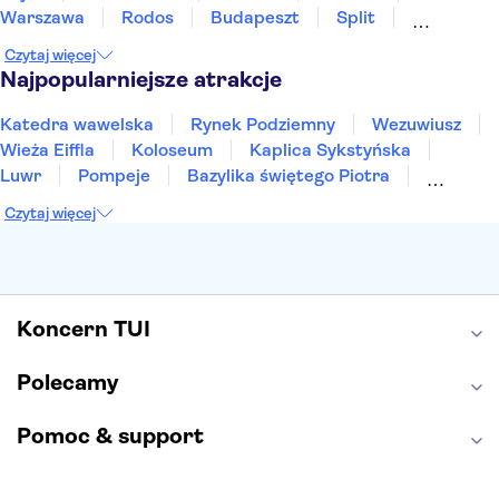
Warszawa
Rodos
Budapeszt
Split
Gdańsk
Wrocław
Zakynthos
Poznań
Czytaj więcej
Sopot
Gdynia
Zakopane
Najpopularniejsze atrakcje
Katedra wawelska
Rynek Podziemny
Wezuwiusz
Wieża Eiffla
Koloseum
Kaplica Sykstyńska
Luwr
Pompeje
Bazylika świętego Piotra
Sagrada Familia
Akropol
Forum Romanum
Czytaj więcej
Etna
Wawel
Park Güell
Alhambra
Caminito del Rey
Park Narodowy Jezior Plitwickich
Energylandia
Pałac Kultury i Nauki
Koncern TUI
Polecamy
Pomoc & support