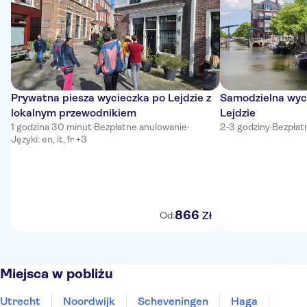
Prywatna piesza wycieczka po Lejdzie z
Samodzielna wyc
lokalnym przewodnikiem
Lejdzie
1 godzina 30 minut
·
Bezpłatne anulowanie
·
2-3 godziny
·
Bezpłat
Języki: en, it, fr +3
866
Zł
Od:
Miejsca w pobliżu
Utrecht
Noordwijk
Scheveningen
Haga