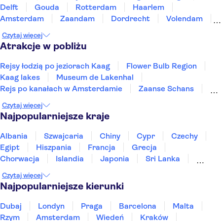
Delft
Gouda
Rotterdam
Haarlem
Amsterdam
Zaandam
Dordrecht
Volendam
Almere
Alkmaar
Amersfoort
Czytaj więcej
Atrakcje w pobliżu
Rejsy łodzią po jeziorach Kaag
Flower Bulb Region
Kaag lakes
Museum de Lakenhal
Rejs po kanałach w Amsterdamie
Zaanse Schans
Royal Palace of Amsterdam
Fabrique des Lumières
Czytaj więcej
Keukenhof
Zamek Muiderslot
Najpopularniejsze kraje
Muzeum Morskie w Rotterdamie
A'DAM Lookout
Anne Frank
Rijksmuseum
Muzeum van Gogha
Albania
Szwajcaria
Chiny
Cypr
Czechy
Egipt
Hiszpania
Francja
Grecja
Chorwacja
Islandia
Japonia
Sri Lanka
Maroko
Polska
Portugalia
Tajlandia
Czytaj więcej
Tunezja
Turcja
Wietnam
Najpopularniejsze kierunki
Dubaj
Londyn
Praga
Barcelona
Malta
Rzym
Amsterdam
Wiedeń
Kraków