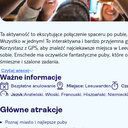
Ta aktywność to ekscytujące połączenie spaceru po pubie,
Wszystko w jednym! To interaktywna i bardzo przyjemna gr
Korzystasz z GPS, aby znaleźć najciekawsze miejsca w L
sobie. Enschede ma oczywiście fantastyczne puby, które o
śmieszne i szalone zadania.
Trasa pubowa odtwarzana jest w aplikacji na Twoim telefonie
Czytaj więcej
ma gwarancję wygrania bardzo atrakcyjnej nagrody.
Ważne informacje
Bezpłatne anulowanie
Miejsce:
Leeuwarden
Cz
Język:
Angielski, Włoski, Francuski, Hiszpański, Niemieck
Informacje dodatkowe
Główne atrakcje
Natychmiastowe potwierdzenie
Dostępność dla wóz
Poznaj miasto i najlepsze puby