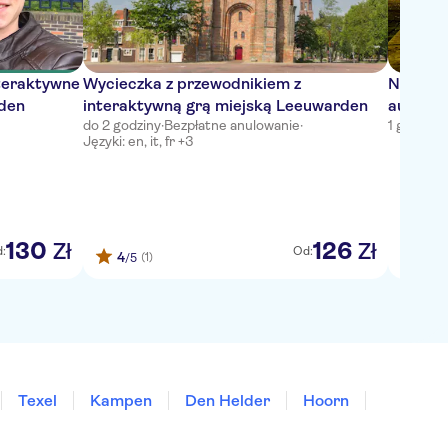
nteraktywne
Wycieczka z przewodnikiem z
Nocne 
rden
interaktywną grą miejską Leeuwarden
audiopr
do 2 godziny
·
Bezpłatne anulowanie
·
1 godzina
·
zwiedza
Języki: en, it, fr +3
130
126
Zł
Zł
:
Od:
4
(1)
/5
Texel
Kampen
Den Helder
Hoorn