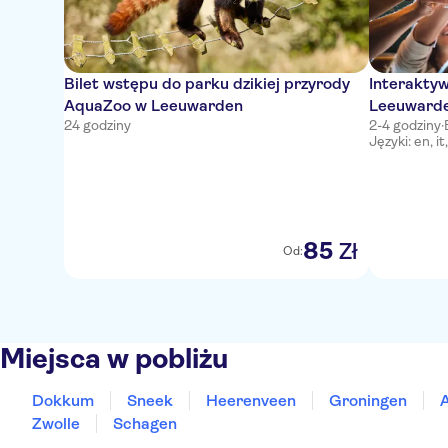
Bilet wstępu do parku dzikiej przyrody
Interakty
AquaZoo w Leeuwarden
Leeuwarden
24 godziny
2-4 godziny
·
Języki: en, it
85
Zł
Od:
Miejsca w pobliżu
Dokkum
Sneek
Heerenveen
Groningen
Zwolle
Schagen