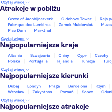
Czytaj więcej
Atrakcje w pobliżu
Grote of Jacobijnerkerk
Oldehove Tower
Rejs 
Fabrique des Lumières
Zamek Muiderslot
Muzeu
Plac Dam
Markthal
Czytaj więcej
Najpopularniejsze kraje
Albania
Szwajcaria
Chiny
Cypr
Czechy
Polska
Portugalia
Tajlandia
Tunezja
Turc
Czytaj więcej
Najpopularniejsze kierunki
Dubaj
Londyn
Praga
Barcelona
Rzym
Wrocław
Zakynthos
Poznań
Sopot
Gdyn
Czytaj więcej
Najpopularniejsze atrakcje