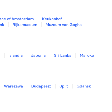
lace of Amsterdam
Keukenhof
nk
Rijksmuseum
Muzeum van Gogha
a
Islandia
Japonia
Sri Lanka
Maroko
Warszawa
Budapeszt
Split
Gdańsk