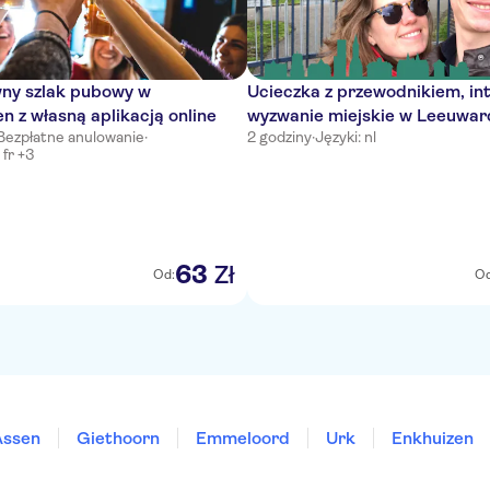
wny szlak pubowy w
Ucieczka z przewodnikiem, i
 z własną aplikacją online
wyzwanie miejskie w Leeuwa
Bezpłatne anulowanie
·
2 godziny
·
Języki: nl
, fr +3
63
Zł
Od:
Od
Assen
Giethoorn
Emmeloord
Urk
Enkhuizen