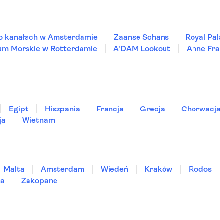
po kanałach w Amsterdamie
Zaanse Schans
Royal Pa
m Morskie w Rotterdamie
A'DAM Lookout
Anne Fra
Egipt
Hiszpania
Francja
Grecja
Chorwacj
ja
Wietnam
Malta
Amsterdam
Wiedeń
Kraków
Rodos
ia
Zakopane