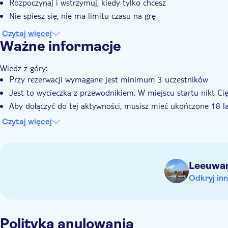
Rozpoczynaj i wstrzymuj, kiedy tylko chcesz
Nie spiesz się, nie ma limitu czasu na grę
Czytaj więcej
Ważne informacje
Wiedz z góry:
Przy rezerwacji wymagane jest minimum 3 uczestników
Jest to wycieczka z przewodnikiem. W miejscu startu nikt Ci
Aby dołączyć do tej aktywności, musisz mieć ukończone 18 l
Po dokonaniu rezerwacji otrzymasz e-mail z instrukcją, jak z
Czytaj więcej
Po otrzymaniu gry zalogujesz się i wybierzesz język wycieczki
Aby zagrać w tę grę miejską, potrzebujesz połączenia interne
Aplikacja online jest kompatybilna z systemem Android lub
Leeuwa
Gdy znajdziesz się w punkcie początkowym, rozpocznij przec
Odkryj inn
wstrzymać wycieczkę w dowolnym momencie, aby dalej zwiedza
Pamiętaj, aby zabrać
długopis i kartka lub karteczki samoprzylepne (użyj kostki, 
Polityka anulowania