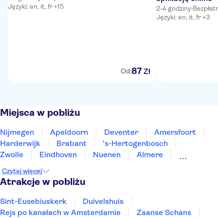
Języki: en, it, fr +15
2-4 godziny
·
Bezpłat
Języki: en, it, fr +3
87
Zł
Od:
Miejsca w pobliżu
Nijmegen
Apeldoorn
Deventer
Amersfoort
Harderwijk
Brabant
's-Hertogenbosch
Zwolle
Eindhoven
Nuenen
Almere
Kampen
Venlo
Enschede
Tilburg
Czytaj więcej
Atrakcje w pobliżu
Sint-Eusebiuskerk
Duivelshuis
Rejs po kanałach w Amsterdamie
Zaanse Schans