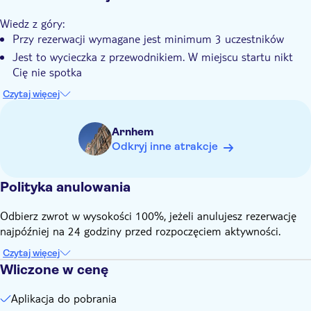
Wiedz z góry:
Przy rezerwacji wymagane jest minimum 3 uczestników
Jest to wycieczka z przewodnikiem. W miejscu startu nikt
Cię nie spotka
Aby dołączyć do tej aktywności, musisz mieć ukończone 18
Czytaj więcej
lat
Po dokonaniu rezerwacji otrzymasz e-mail z instrukcją, jak
Arnhem
zagrać w Pub Trail na swoim smartfonie
Odkryj inne atrakcje
Po otrzymaniu gry zalogujesz się i wybierzesz język wycieczki
Aby zagrać w tę grę miejską, potrzebujesz połączenia
Polityka anulowania
internetowego (dane).
Aplikacja online jest kompatybilna z systemem Android lub
Odbierz zwrot w wysokości 100%, jeżeli anulujesz rezerwację
iPhonem
najpóźniej na 24 godziny przed rozpoczęciem aktywności.
Gdy znajdziesz się w punkcie początkowym, rozpocznij
Czytaj więcej
przechadzanie się po pubach po mieście. Możesz rozpocząć i
Wliczone w cenę
wstrzymać wycieczkę w dowolnym momencie, aby dalej
zwiedzać okolicę, zrobić sobie przerwę lub zjeść przekąskę
Aplikacja do pobrania
Pamiętaj, aby zabrać