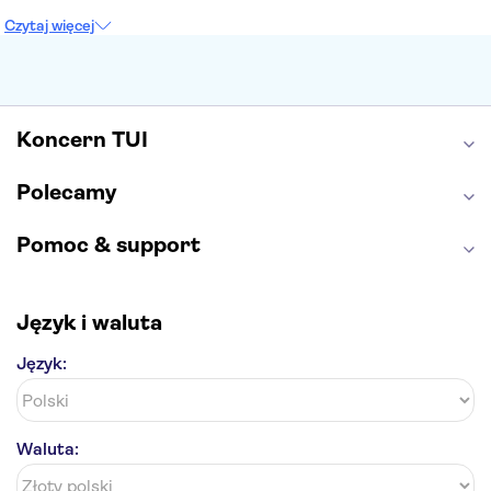
Sagrada Familia
Akropol
Forum Romanum
Czytaj więcej
Etna
Wawel
Park Güell
Alhambra
Caminito del Rey
Park Narodowy Jezior Plitwickich
Energylandia
Pałac Kultury i Nauki
Koncern TUI
Polecamy
Pomoc & support
Język i waluta
Język:
Waluta: