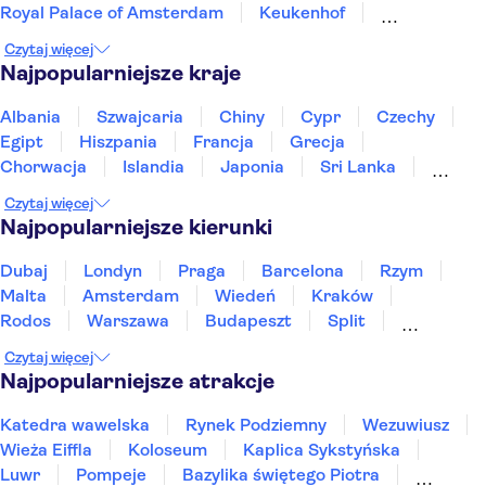
Royal Palace of Amsterdam
Keukenhof
Fabrique des Lumières
Zamek Muiderslot
Czytaj więcej
Muzeum Morskie w Rotterdamie
A'DAM Lookout
Najpopularniejsze kraje
Anne Frank
Rijksmuseum
Muzeum van Gogha
Plac Dam
Markthal
Albania
Szwajcaria
Chiny
Cypr
Czechy
Egipt
Hiszpania
Francja
Grecja
Chorwacja
Islandia
Japonia
Sri Lanka
Maroko
Polska
Portugalia
Tajlandia
Czytaj więcej
Tunezja
Turcja
Wietnam
Najpopularniejsze kierunki
Dubaj
Londyn
Praga
Barcelona
Rzym
Malta
Amsterdam
Wiedeń
Kraków
Rodos
Warszawa
Budapeszt
Split
Gdańsk
Wrocław
Zakynthos
Poznań
Czytaj więcej
Sopot
Gdynia
Zakopane
Najpopularniejsze atrakcje
Katedra wawelska
Rynek Podziemny
Wezuwiusz
Wieża Eiffla
Koloseum
Kaplica Sykstyńska
Luwr
Pompeje
Bazylika świętego Piotra