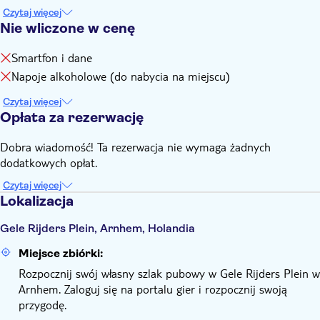
długopis i kartka lub karteczki samoprzylepne (użyj kostki,
Czytaj więcej
dostępnej także na Twoim smartfonie)
Nie wliczone w cenę
Smartfon i dane
Napoje alkoholowe (do nabycia na miejscu)
Czytaj więcej
Opłata za rezerwację
Dobra wiadomość! Ta rezerwacja nie wymaga żadnych
dodatkowych opłat.
Czytaj więcej
Lokalizacja
Gele Rijders Plein, Arnhem, Holandia
Miejsce zbiórki:
Rozpocznij swój własny szlak pubowy w Gele Rijders Plein w
Arnhem. Zaloguj się na portalu gier i rozpocznij swoją
przygodę.