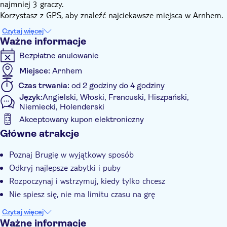
najmniej 3 graczy.
Korzystasz z GPS, aby znaleźć najciekawsze miejsca w Arnhem.
Tam wykonujecie zabawne zadania przeciwko sobie. Enschede
Czytaj więcej
ma oczywiście fantastyczne puby, które odwiedzisz także w tej
Ważne informacje
grze. W pubie wykonujesz śmieszne i szalone zadania.
Bezpłatne anulowanie
Trasa pubowa odtwarzana jest w aplikacji na Twoim telefonie.
Ty i Twoi przyjaciele rywalizujecie ze sobą. Zwycięzca ma
Miejsce:
Arnhem
gwarancję wygrania bardzo atrakcyjnej nagrody.
Czas trwania:
od 2 godziny do 4 godziny
Język:
Angielski, Włoski, Francuski, Hiszpański,
Niemiecki, Holenderski
Akceptowany kupon elektroniczny
Informacje dodatkowe
Główne atrakcje
Natychmiastowe potwierdzenie
Poznaj Brugię w wyjątkowy sposób
Dostępność dla wózków inwalidzkich
Odkryj najlepsze zabytki i puby
Rozpoczynaj i wstrzymuj, kiedy tylko chcesz
Nie spiesz się, nie ma limitu czasu na grę
Czytaj więcej
Ważne informacje