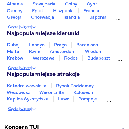
Rijksmuseum
Muzeum van Gogha
Albania
Szwajcaria
Chiny
Cypr
Plac Dam
Markthal
Heineken Experience
Czechy
Egipt
Hiszpania
Francja
De Wallen
Grecja
Chorwacja
Islandia
Japonia
Sri Lanka
Maroko
Polska
Portugalia
Czytaj więcej
Tajlandia
Tunezja
Turcja
Wietnam
Najpopularniejsze kierunki
Dubaj
Londyn
Praga
Barcelona
Malta
Rzym
Amsterdam
Wiedeń
Kraków
Warszawa
Rodos
Budapeszt
Split
Gdańsk
Wrocław
Zakynthos
Czytaj więcej
Poznań
Sopot
Gdynia
Zakopane
Najpopularniejsze atrakcje
Katedra wawelska
Rynek Podziemny
Wezuwiusz
Wieża Eiffla
Koloseum
Kaplica Sykstyńska
Luwr
Pompeje
Bazylika świętego Piotra
Sagrada Familia
Czytaj więcej
Akropol
Forum Romanum
Etna
Wawel
Park Güell
Alhambra
Caminito del Rey
Koncern TUI