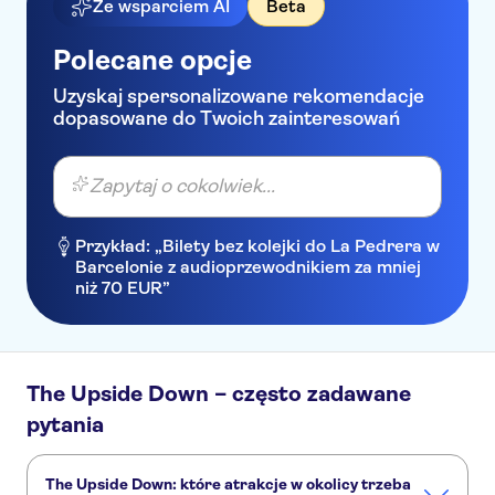
Ze wsparciem AI
Beta
Polecane opcje
Uzyskaj spersonalizowane rekomendacje
dopasowane do Twoich zainteresowań
Zapytaj o cokolwiek...
Przykład: „Bilety bez kolejki do La Pedrera w
Barcelonie z audioprzewodnikiem za mniej
niż 70 EUR”
The Upside Down – często zadawane
pytania
The Upside Down: które atrakcje w okolicy trzeba