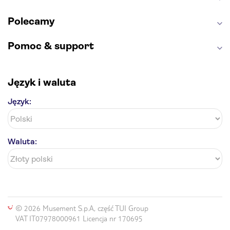
Park Narodowy Jezior Plitwickich
Energylandia
Pałac Kultury i Nauki
Polecamy
Pomoc & support
Język i waluta
Język:
Waluta:
© 2026 Musement S.p.A, część TUI Group
VAT IT07978000961 Licencja nr 170695