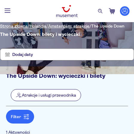
Strona główna
/
Holandia
/
Amsterdam: atrakcje
/
The Upside Down
The Upside Down: bilety i wycieczki
Pokaż
Wyczyść
wyniki:
filtry
1
Dodaj daty
The Upside Down: wycieczki i bilety
Filtry
Cena (osoba dorosła)
Odbiór z hotelu
Bilet
Atrakcje i usługi przewodnika
E-Voucher
Kategorie
Min.
zł
Max.
zł
Bezpłatne anulowanie
Atrakcje i usługi przewodnika
NO-PICKUP
Język
Natychmiastowe potwierdzenie
Filter
1 Aktywności