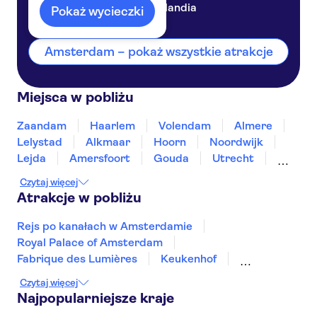
Holandia
Pokaż wycieczki
Amsterdam – pokaż wszystkie atrakcje
Miejsca w pobliżu
Zaandam
Haarlem
Volendam
Almere
Lelystad
Alkmaar
Hoorn
Noordwijk
Lejda
Amersfoort
Gouda
Utrecht
Enkhuizen
Schagen
Czytaj więcej
Atrakcje w pobliżu
Rejs po kanałach w Amsterdamie
Royal Palace of Amsterdam
Fabrique des Lumières
Keukenhof
Zamek Muiderslot
A'DAM Lookout
Czytaj więcej
Zaanse Schans
Najpopularniejsze kraje
Muzeum Morskie w Rotterdamie
Anne Frank