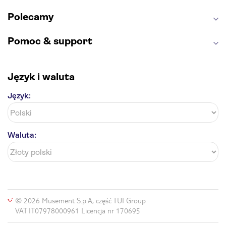
Polecamy
Pomoc & support
Język i waluta
Język:
Waluta:
© 2026 Musement S.p.A, część TUI Group
VAT IT07978000961 Licencja nr 170695