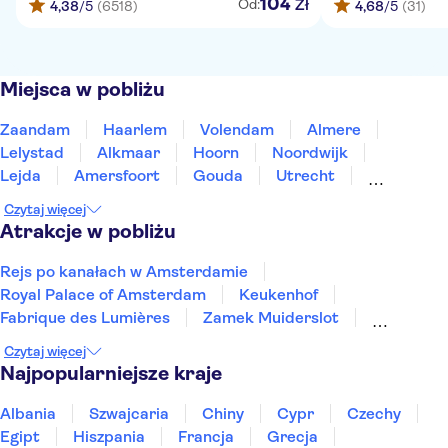
104
Zł
Od:
4,38
/5
(6518)
4,68
/5
(31)
Miejsca w pobliżu
Zaandam
Haarlem
Volendam
Almere
Lelystad
Alkmaar
Hoorn
Noordwijk
Lejda
Amersfoort
Gouda
Utrecht
Enkhuizen
Schagen
Harderwijk
Czytaj więcej
Atrakcje w pobliżu
Rejs po kanałach w Amsterdamie
Royal Palace of Amsterdam
Keukenhof
Fabrique des Lumières
Zamek Muiderslot
A'DAM Lookout
Anne Frank
Rijksmuseum
Czytaj więcej
Muzeum van Gogha
Plac Dam
Zaanse Schans
Najpopularniejsze kraje
Muzeum Morskie w Rotterdamie
Markthal
De Wallen
Heineken Experience
Albania
Szwajcaria
Chiny
Cypr
Czechy
Egipt
Hiszpania
Francja
Grecja