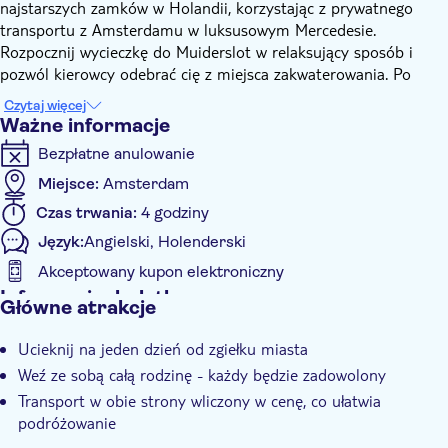
najstarszych zamków w Holandii, korzystając z prywatnego
transportu z Amsterdamu w luksusowym Mercedesie.
Rozpocznij wycieczkę do Muiderslot w relaksujący sposób i
pozwól kierowcy odebrać cię z miejsca zakwaterowania. Po
krótkim spotkaniu i przywitaniu się z kierowcą udasz się do
Czytaj więcej
Muiderslot, około 25-30 minut od Amsterdamu
Ważne informacje
Wejdź do zamku, który ma ponad 700 lat! Podziwiaj obrazy
Bezpłatne anulowanie
wypełniające ściany i wędruj po korytarzach i pokojach, aby
dowiedzieć się, jak wyglądało życie w zamku.
Miejsce:
Amsterdam
Czas trwania:
4 godziny
Język:
Angielski, Holenderski
Akceptowany kupon elektroniczny
Informacje dodatkowe
Główne atrakcje
Natychmiastowe potwierdzenie
Ucieknij na jeden dzień od zgiełku miasta
Prywatna Wycieczka
Weź ze sobą całą rodzinę - każdy będzie zadowolony
Mała grupa
Transport w obie strony wliczony w cenę, co ułatwia
Odbiór z hotelu
podróżowanie
Transport w cenie