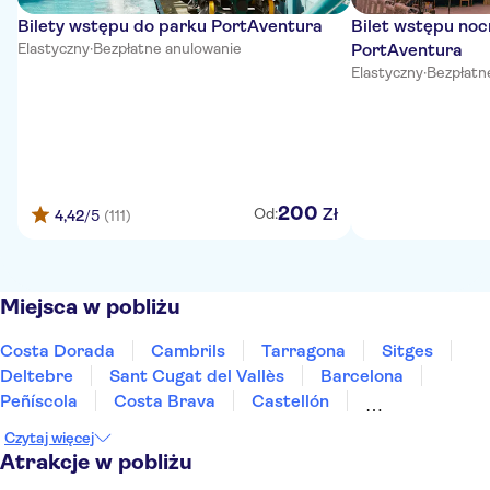
Bilety wstępu do parku PortAventura
Bilet wstępu no
Elastyczny
·
Bezpłatne anulowanie
PortAventura
Elastyczny
·
Bezpłatn
200
Zł
Od:
4,42
/5
(111)
Miejsca w pobliżu
Costa Dorada
Cambrils
Tarragona
Sitges
Deltebre
Sant Cugat del Vallès
Barcelona
Peñíscola
Costa Brava
Castellón
Lloret de Mar
Tossa de Mar
Girona
Czytaj więcej
Sant Feliu de Guíxols
Saragossa
Atrakcje w pobliżu