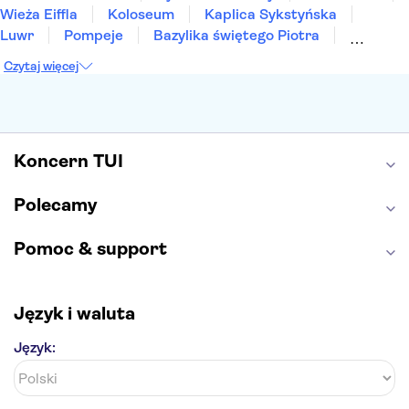
Wieża Eiffla
Koloseum
Kaplica Sykstyńska
Luwr
Pompeje
Bazylika świętego Piotra
Sagrada Familia
Akropol
Forum Romanum
Czytaj więcej
Etna
Wawel
Park Güell
Alhambra
Caminito del Rey
Park Narodowy Jezior Plitwickich
Energylandia
Pałac Kultury i Nauki
Koncern TUI
Polecamy
Pomoc & support
Język i waluta
Język: