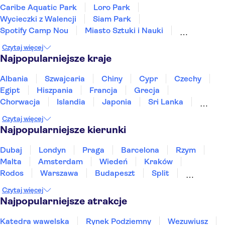
Caribe Aquatic Park
Loro Park
Wycieczki z Walencji
Siam Park
Spotify Camp Nou
Miasto Sztuki i Nauki
Park Narodowy Timanfaya
Alcudia Beach
Teide
Czytaj więcej
Aquarium Poema del Mar
PortAventura Park
Najpopularniejsze kraje
Parki rozrywki w Barcelonie
Mirador del Río
Pałac Muzyki Katalońskiej
Salinas de Janubio
Albania
Szwajcaria
Chiny
Cypr
Czechy
Egipt
Hiszpania
Francja
Grecja
Chorwacja
Islandia
Japonia
Sri Lanka
Maroko
Polska
Portugalia
Tajlandia
Czytaj więcej
Tunezja
Turcja
Wietnam
Najpopularniejsze kierunki
Dubaj
Londyn
Praga
Barcelona
Rzym
Malta
Amsterdam
Wiedeń
Kraków
Rodos
Warszawa
Budapeszt
Split
Gdańsk
Wrocław
Zakynthos
Poznań
Czytaj więcej
Sopot
Gdynia
Zakopane
Najpopularniejsze atrakcje
Katedra wawelska
Rynek Podziemny
Wezuwiusz