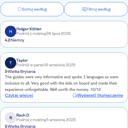
Sortuj według
Filtruj według
Holger Köhler
H
Podróż z rodziną
26 lipca 2026
4.2
Niemcy
Taylor
T
Podróż w parze
16 września 2025
5
Wielka Brytania
The guides were very informative and spoke 3 languages so were
inclusive to all. Very good with the kids on board and made their
experience unforgettable. Well worth the money. 10/10
Czytaj więcej
Wyświetl tłumaczenie
Rach D
R
Podróż z rodziną
5 września 2025
5
Wielka Brytania