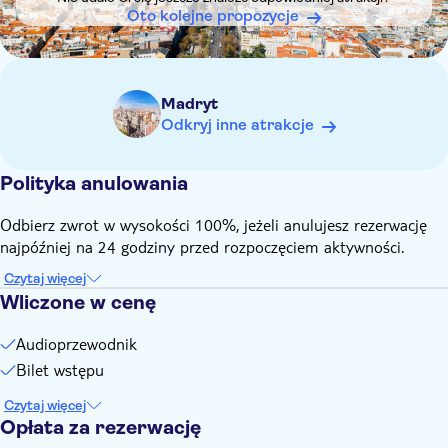
bezrobotnym; osobom z niepełnosprawnością wynoszącą co
Oto kolejne propozycje
najmniej 33% (oraz osobie towarzyszącej); członkom
muzeów krajowych, autonomicznych lub miejskich; członkom
Międzynarodowej Rady Muzeów (ICOM); dziennikarzom;
oficjalnym przewodnikom turystycznym. Osoby uprawnione
Madryt
do bezpłatnego wstępu muszą odebrać bilet w kasie; proszę
Odkryj inne atrakcje
mieć na uwadze, że w celu uzyskania dostępu wymagane
będzie okazanie odpowiedniego dokumentu
Polityka anulowania
potwierdzającego uprawnienia
Bilet standardowy obejmuje audioprzewodnik, dostępny za
Odbierz zwrot w wysokości 100%, jeżeli anulujesz rezerwację
pomocą kodu QR umieszczonego w sali. Wymagane jest
najpóźniej na 24 godziny przed rozpoczęciem aktywności.
urządzenie mobilne z aktywnym połączeniem internetowym.
Jeśli nie dysponują Państwo pakietem danych komórkowych,
Czytaj więcej
mogą Państwo połączyć się z bezpłatną siecią Wi-Fi dostępną
Wliczone w cenę
na terenie obiektu
Audioprzewodnik
Pamiętaj, aby zabrać ze sobą:
Słuchawki są obowiązkowe, aby nie przeszkadzać innym
Bilet wstępu
zwiedzającym. Zaleca się zabranie własnych słuchawek, choć
Czytaj więcej
można je również nabyć za 1 euro (typu jack) w kasie
Opłata za rezerwację
biletowej; w takim przypadku może być konieczne