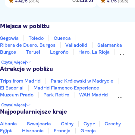
152
Zł
Od:
4,42
/5
(394)
4,7
/5
(625)
Miejsca w pobliżu
Segowia
Toledo
Cuenca
Ribera de Duero, Burgos
Valladolid
Salamanka
Burgos
Teruel
Logroño
Haro, La Rioja
Laguardia
Álava
Saragossa
Mérida
Czytaj więcej
Vitoria-Gasteiz
Atrakcje w pobliżu
Trips from Madrid
Pałac Królewski w Madrycie
El Escorial
Madrid Flamenco Experience
Muzeum Prado
Park Retiro
WAH Madrid
Muzeum Królowej Zofii
Czytaj więcej
Monastery of Las Descalzas Reales
Najpopularniejsze kraje
Madrid Amusement Parks
Loro Park
Wycieczki z Walencji
Siam Park
Albania
Szwajcaria
Chiny
Cypr
Czechy
Spotify Camp Nou
Miasto Sztuki i Nauki
Egipt
Hiszpania
Francja
Grecja