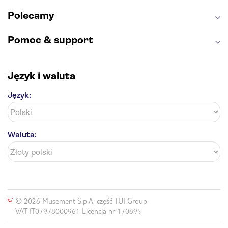
Polecamy
Pomoc & support
Język i waluta
Język:
Waluta:
© 2026 Musement S.p.A, część TUI Group
VAT IT07978000961 Licencja nr 170695