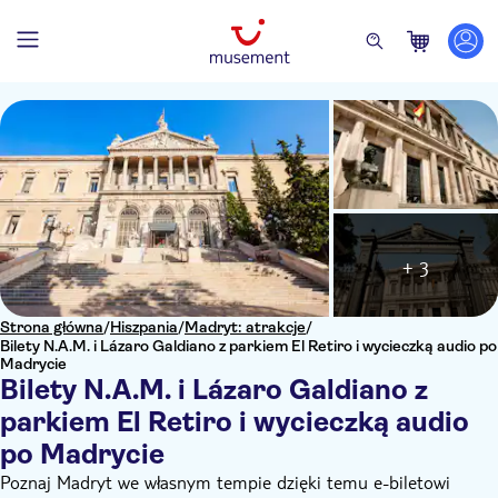
+ 3
Strona główna
/
Hiszpania
/
Madryt: atrakcje
/
Bilety N.A.M. i Lázaro Galdiano z parkiem El Retiro i wycieczką audio po
Madrycie
Bilety N.A.M. i Lázaro Galdiano z
parkiem El Retiro i wycieczką audio
po Madrycie
Poznaj Madryt we własnym tempie dzięki temu e-biletowi