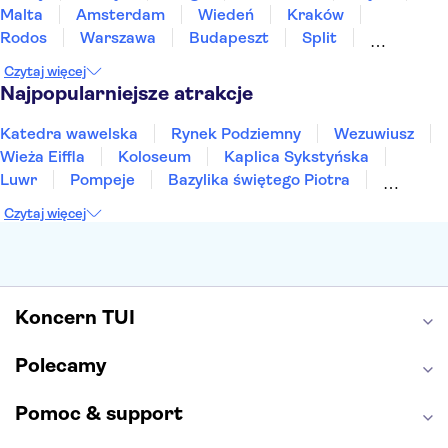
Malta
Amsterdam
Wiedeń
Kraków
Rodos
Warszawa
Budapeszt
Split
Gdańsk
Wrocław
Zakynthos
Poznań
Czytaj więcej
Sopot
Gdynia
Zakopane
Najpopularniejsze atrakcje
Katedra wawelska
Rynek Podziemny
Wezuwiusz
Wieża Eiffla
Koloseum
Kaplica Sykstyńska
Luwr
Pompeje
Bazylika świętego Piotra
Sagrada Familia
Akropol
Forum Romanum
Czytaj więcej
Etna
Wawel
Park Güell
Alhambra
Caminito del Rey
Park Narodowy Jezior Plitwickich
Energylandia
Pałac Kultury i Nauki
Koncern TUI
Polecamy
Pomoc & support