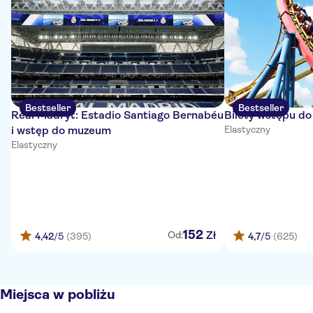
Bestseller
Bestseller
Real Madryt: Estadio Santiago Bernabéu
Bilety wstępu d
i wstęp do muzeum
Elastyczny
Elastyczny
152
Zł
Od:
4,42
/5
(395)
4,7
/5
(625)
Miejsca w pobliżu