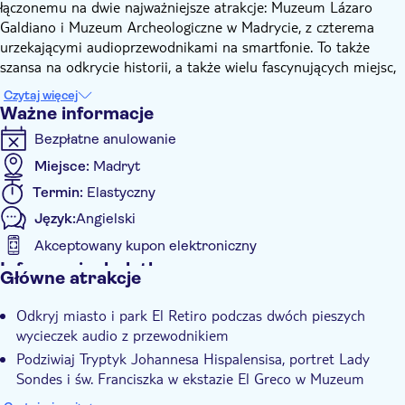
łączonemu na dwie najważniejsze atrakcje: Muzeum Lázaro
Galdiano i Muzeum Archeologiczne w Madrycie, z czterema
urzekającymi audioprzewodnikami na smartfonie. To także
szansa na odkrycie historii, a także wielu fascynujących miejsc,
które ukształtowały współczesny Madryt i park EL Retiro dzięki
Czytaj więcej
dwóm spacerom audio z przewodnikiem.
Ważne informacje
Otrzymasz bilet e-mailem, pobierzesz aplikację i audiowycieczki
Bezpłatne anulowanie
na swój telefon przed wizytą i cofniesz się w czasie, aby
doświadczyć wielkości hiszpańskiej stolicy. Załóż słuchawki i
Miejsce:
Madryt
odkryj Muzeum Lázaro Galdiano, Muzeum Archeologiczne w
Termin:
Elastyczny
Madrycie i Park El Retiro, dzięki sile opowiadania historii i
Język:
Angielski
poznaj historyczne informacje oraz niezwykłe historie i
anegdoty z przeszłości. Jest to również szansa na zwiedzanie
Akceptowany kupon elektroniczny
Madrytu z samodzielnym przewodnikiem po mieście na
Informacje dodatkowe
Główne atrakcje
telefonie i zatracenie się w pięknie jego historii. Treść wycieczek
Natychmiastowe potwierdzenie
jest wynikiem dogłębnych badań, destylowanych w krótkie,
Odkryj miasto i park El Retiro podczas dwóch pieszych
Bez kolejki
oryginalne historie, które sprawią, że wizyta będzie zarówno
wycieczek audio z przewodnikiem
wciągająca, jak i pouczająca. Z audiowycieczek można korzystać
Wejście bez kolejki
Podziwiaj Tryptyk Johannesa Hispalensisa, portret Lady
wielokrotnie i w dowolnym momencie, przed lub po wizycie.
Wliczone są opłaty za wstęp
Sondes i św. Franciszka w ekstazie El Greco w Muzeum
Jest to niepowtarzalna okazja, aby uzyskać cenny wgląd w
Lázaro Galdiano.
Wycieczka z Audioprzewodnikiem
starożytny i współczesny Madryt oraz odnieść się do otoczenia