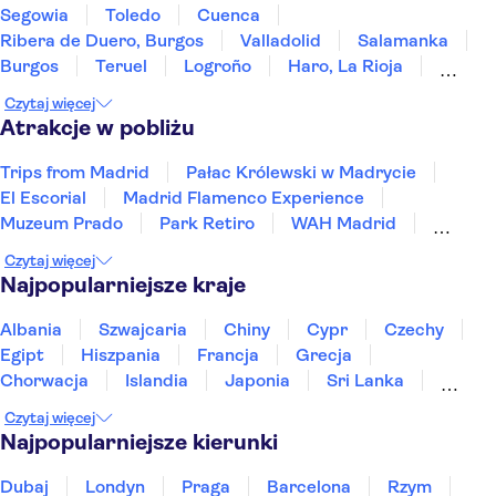
Segowia
Toledo
Cuenca
Ribera de Duero, Burgos
Valladolid
Salamanka
Burgos
Teruel
Logroño
Haro, La Rioja
Laguardia
Álava
Saragossa
Mérida
Czytaj więcej
Vitoria-Gasteiz
Atrakcje w pobliżu
Trips from Madrid
Pałac Królewski w Madrycie
El Escorial
Madrid Flamenco Experience
Muzeum Prado
Park Retiro
WAH Madrid
Muzeum Królowej Zofii
Czytaj więcej
Monastery of Las Descalzas Reales
Najpopularniejsze kraje
Madrid Amusement Parks
Loro Park
Wycieczki z Walencji
Siam Park
Albania
Szwajcaria
Chiny
Cypr
Czechy
Spotify Camp Nou
Miasto Sztuki i Nauki
Egipt
Hiszpania
Francja
Grecja
Chorwacja
Islandia
Japonia
Sri Lanka
Maroko
Polska
Portugalia
Tajlandia
Czytaj więcej
Tunezja
Turcja
Wietnam
Najpopularniejsze kierunki
Dubaj
Londyn
Praga
Barcelona
Rzym