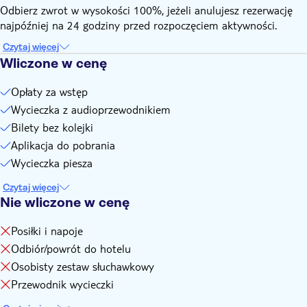
iPod Touch, iPad 5. generacji lub starszym, iPad Air 2.
Odbierz zwrot w wysokości 100%, jeżeli anulujesz rezerwację
generacji lub starszym, iPad Mini 4. generacji lub starszym,
najpóźniej na 24 godziny przed rozpoczęciem aktywności.
iPad Pro 12,9 cala 1. generacji.
Czytaj więcej
Wymagane jest miejsce w pamięci telefonu (500 MB).
Wliczone w cenę
Bilety wstępu bezpłatnego/ulgowego nie uprawniają do
ominięcia kolejki i można je nabyć wyłącznie w kasie
Opłaty za wstęp
biletowej na miejscu.
Wycieczka z audioprzewodnikiem
Bilety bez kolejki
Aplikacja do pobrania
Wycieczka piesza
Czytaj więcej
Nie wliczone w cenę
Posiłki i napoje
Odbiór/powrót do hotelu
Osobisty zestaw słuchawkowy
Przewodnik wycieczki