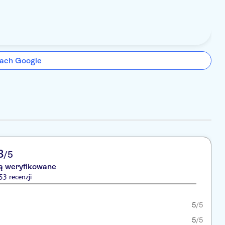
ach Google
3
/5
są weryfikowane
3 recenzji
5
/5
5
/5