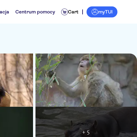
myTUI
acja
Centrum pomocy
Cart
+ 5