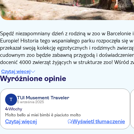
Spędź niezapomniany dzień z rodziną w zoo w Barcelonie i 
Europie! Historia tego wspaniałego parku rozpoczęła się w
przekazał swoją kolekcję egzotycznych i rodzimych zwierzą
cudownym zoo będzie zabawną przygodą i doświadczeniem
docenić 4000 zwierząt żyjących w strukturze zoo! Wśród 
świecie goryla albinosa. Snowflake był gwiazdą kataloński
Czytaj więcej
w 2003 roku z powodu raka skóry.
Wyróżnione opinie
Duże koty, tropikalne ptaki, gady i wiele innych zwierząt
Wszystkie zwierzęta żyją w obiektach, które odtwarzają ich 
krajobrazem, ale także dowiesz się, jak chronione są gat
TUI Musement Traveler
T
5 września 2025
właśnie poszukiwanie i ochrona gatunków zwierząt, które 
4
Włochy
Aby mieć pewność, że spędzą Państwo przyjemny dzień w Z
Molto bello ai miei bimbi è piaciuto molto
restauracje, bary, przejażdżki dla dzieci, w tym przejażdż
Czytaj więcej
Wyświetl tłumaczenie
elektryczne, sklep z pamiątkami i miejsca piknikowe.
Nie wahaj się: Zoo Barcelona czeka na Ciebie!