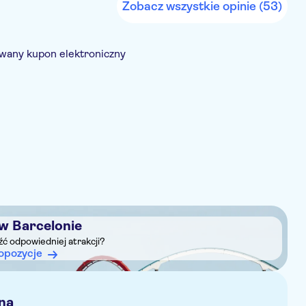
Zobacz wszystkie opinie (53)
wany kupon elektroniczny
za wstęp
E-Voucher
 w Barcelonie
eźć odpowiedniej atrakcji?
opozycje
na