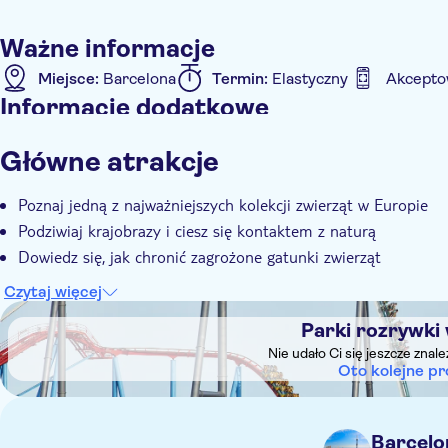
Ważne informacje
Miejsce:
Barcelona
Termin:
Elastyczny
Akcepto
Informacje dodatkowe
Natychmiastowe potwierdzenie
Wliczone są opłaty 
Główne atrakcje
Poznaj jedną z najważniejszych kolekcji zwierząt w Europie
Podziwiaj krajobrazy i ciesz się kontaktem z naturą
Dowiedz się, jak chronić zagrożone gatunki zwierząt
Czytaj więcej
DSA1Parki rozrywki w Barcelonie
Parki rozrywki
Nie udało Ci się jeszcze znal
Oto kolejne pr
Barcelo