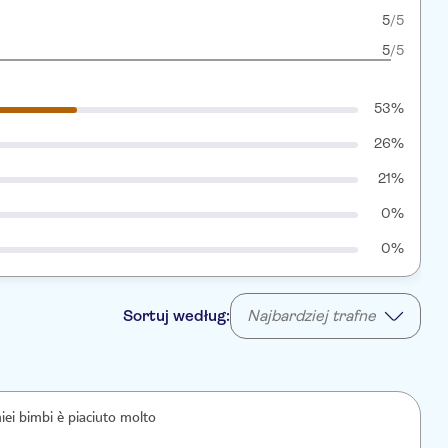
5
/5
5
/5
53%
26%
21%
0%
0%
Sortuj według:
Najbardziej trafne
iei bimbi è piaciuto molto