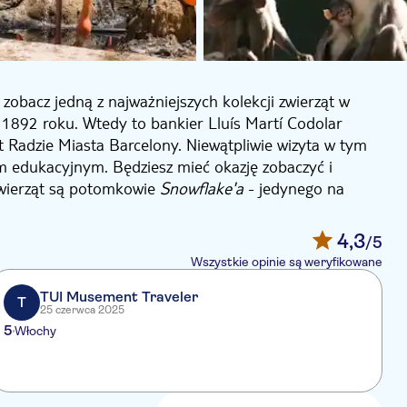
zobacz jedną z najważniejszych kolekcji zwierząt w
 1892 roku. Wtedy to bankier Lluís Martí Codolar
t Radzie Miasta Barcelony. Niewątpliwie wizyta w tym
 edukacyjnym. Będziesz mieć okazję zobaczyć i
zwierząt są potomkowie
Snowflake'a
- jedynego na
ego zoo miejskiego od 1966 roku aż do swojej śmierci
4,3
/5
 również zafascynuje Cię w tym cudownym zoo.
Wszystkie opinie są weryfikowane
naturalne siedliska. Nie tylko będziesz cieszyć się
unki zagrożone; ponieważ głównym celem Zoo jest
TUI Musement Traveler
T
25 czerwca 2025
są zagrożone.
5
Włochy
oo, obiekt oferuje wiele udogodnień, takich jak
ki na kucykach, przejażdżki kolejką, samochody