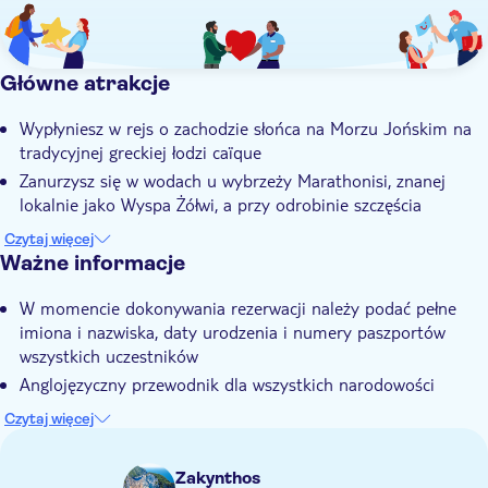
Główne atrakcje
Wypłyniesz w rejs o zachodzie słońca na Morzu Jońskim na
tradycyjnej greckiej łodzi caïque
Zanurzysz się w wodach u wybrzeży Marathonisi, znanej
lokalnie jako Wyspa Żółwi, a przy odrobinie szczęścia
zobaczysz żółwie karetta w ich naturalnym środowisku
Czytaj więcej
Zobaczysz najbardziej magiczny widok na wyspie, gdy słońce
Ważne informacje
zachodzi między dwiema skałami Misithres
W momencie dokonywania rezerwacji należy podać pełne
Wieczór obejmuje muzykę na żywo i wino musujące podczas
imiona i nazwiska, daty urodzenia i numery paszportów
rejsu
wszystkich uczestników
Doświadczony lokalny przewodnik podzieli się swoją
Anglojęzyczny przewodnik dla wszystkich narodowości
ogromną wiedzą na temat Zakynthos
Jedzenie i napoje nie są zawarte w cenie
Czytaj więcej
Wycieczka zależna od warunków pogodowych
Atrakcja nieodpowiednia dla osób na wózkach inwalidzkich
Zakynthos