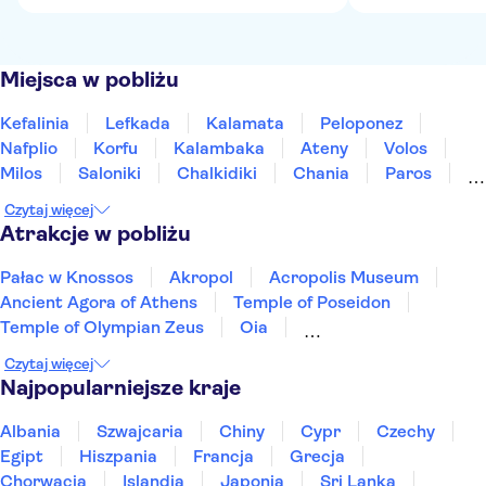
Miejsca w pobliżu
Kefalinia
Lefkada
Kalamata
Peloponez
Nafplio
Korfu
Kalambaka
Ateny
Volos
Milos
Saloniki
Chalkidiki
Chania
Paros
Mykonos
Czytaj więcej
Atrakcje w pobliżu
Pałac w Knossos
Akropol
Acropolis Museum
Ancient Agora of Athens
Temple of Poseidon
Temple of Olympian Zeus
Oia
Archeological Museum of Chania
Czytaj więcej
Heraklion Archaeological Museum
Najpopularniejsze kraje
Athens Archeological Museum
Achilleion Palace
Elafonisi
Paleokastritsa Monastery
Albania
Szwajcaria
Chiny
Cypr
Czechy
Santorini Volcano
TUI Rhodes Marathon
Egipt
Hiszpania
Francja
Grecja
Chorwacja
Islandia
Japonia
Sri Lanka