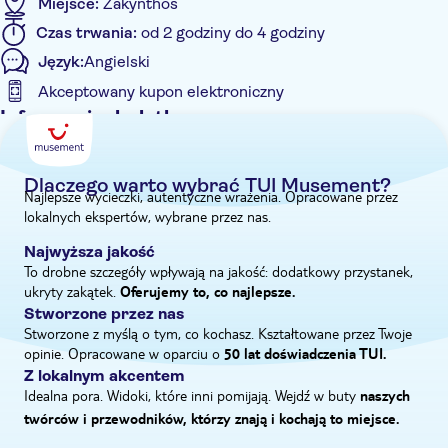
Miejsce:
Zakynthos
horyzontem pomiędzy dwiema formacjami skalnymi i robi
Czas trwania:
od 2 godziny do 4 godziny
niesamowite wrażenie. Zdjęcia tego zjawiska robią furorę na
Język:
Angielski
Instagramie. Ponadto na pokładzie będzie wokalista, który
zaśpiewa relaksujące, romantyczne utwory wtórujące
Akceptowany kupon elektroniczny
wspaniałym widokom. Romantyczna atmosfera będzie Ci
Informacje dodatkowe
towarzyszyć w drodze powrotnej do portu dzięki dźwiękowi fal
Wliczone są opłaty za wstęp
delikatnie uderzających o kadłub i relaksującej muzyce. Miłym
dodatkiem będzie wino musujące.
Wycieczka z przewodnikiem
Dlaczego warto wybrać TUI Musement?
Najlepsze wycieczki, autentyczne wrażenia. Opracowane przez
Natychmiastowe potwierdzenie
lokalnych ekspertów, wybrane przez nas.
E-Voucher
Najwyższa jakość
Odbiór z hotelu
To drobne szczegóły wpływają na jakość: dodatkowy przystanek,
ukryty zakątek.
Oferujemy to, co najlepsze.
Stworzone przez nas
Stworzone z myślą o tym, co kochasz. Kształtowane przez Twoje
opinie. Opracowane w oparciu o
50 lat doświadczenia TUI.
Z lokalnym akcentem
Idealna pora. Widoki, które inni pomijają. Wejdź w buty
naszych
twórców i przewodników, którzy znają i kochają to miejsce.