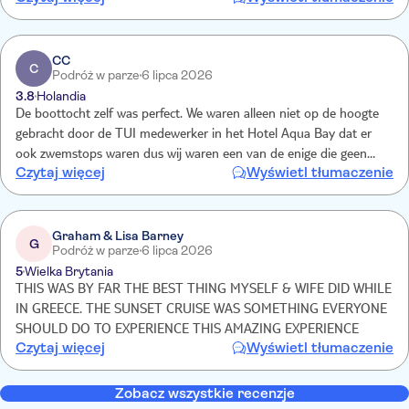
a beautiful evening out at sea with 2, 20min swim stops
CC
C
Podróż w parze
6 lipca 2026
3.8
Holandia
De boottocht zelf was perfect. We waren alleen niet op de hoogte
gebracht door de TUI medewerker in het Hotel Aqua Bay dat er
ook zwemstops waren dus wij waren een van de enige die geen
Czytaj więcej
Wyświetl tłumaczenie
zwemspullen mee hadden tijdens jullie tocht. Toen wij terug waren
in de haven waren de bussen er nog niet. 15-20min in het
pikkedonker moeten wachten, hierna ontstond ook nog de
verwarring in welke bus iedereen terug moest, niet zo prettig laat
Graham & Lisa Barney
G
Podróż w parze
6 lipca 2026
op de avond. Het rijgedrag van de buschauffeurs liet te wensen
5
Wielka Brytania
over.
THIS WAS BY FAR THE BEST THING MYSELF & WIFE DID WHILE
IN GREECE. THE SUNSET CRUISE WAS SOMETHING EVERYONE
SHOULD DO TO EXPERIENCE THIS AMAZING EXPERIENCE
Czytaj więcej
Wyświetl tłumaczenie
Zobacz wszystkie recenzje