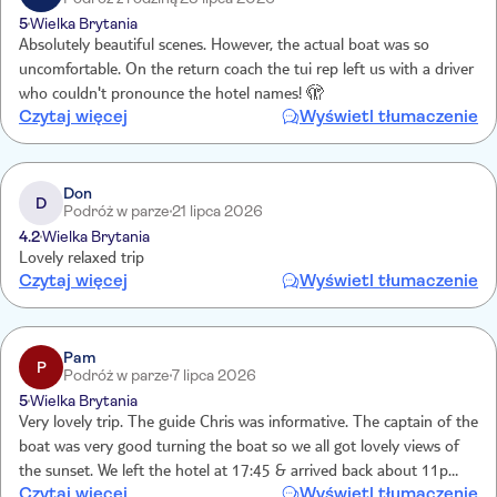
5
Wielka Brytania
Absolutely beautiful scenes. However, the actual boat was so
uncomfortable. On the return coach the tui rep left us with a driver
who couldn't pronounce the hotel names! 🫣
Czytaj więcej
Wyświetl tłumaczenie
Don
D
Podróż w parze
21 lipca 2026
4.2
Wielka Brytania
Lovely relaxed trip
Czytaj więcej
Wyświetl tłumaczenie
Pam
P
Podróż w parze
7 lipca 2026
5
Wielka Brytania
Very lovely trip. The guide Chris was informative. The captain of the
boat was very good turning the boat so we all got lovely views of
the sunset. We left the hotel at 17:45 & arrived back about 11pm -
Czytaj więcej
Wyświetl tłumaczenie