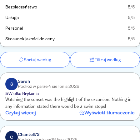
Bezpieczeństwo
5
/5
Usługa
5
/5
Personel
5
/5
Stosunek jakości do ceny
5
/5
Sortuj według
Filtruj według
Sarah
S
Podróż w parze
4 sierpnia 2026
5
Wielka Brytania
Watching the sunset was the highlight of the excursion. Nothing in
any information stated there would be 2 swim stops!
Czytaj więcej
Wyświetl tłumaczenie
Chantell73
C
Podróż z rodziną
28 lipca 2026