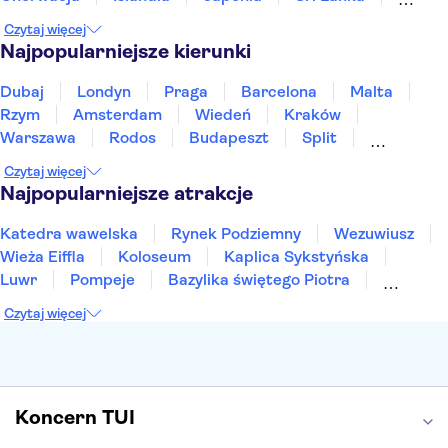
Maroko
Polska
Portugalia
Tajlandia
Czytaj więcej
Tunezja
Turcja
Wietnam
Najpopularniejsze kierunki
Dubaj
Londyn
Praga
Barcelona
Malta
Rzym
Amsterdam
Wiedeń
Kraków
Warszawa
Rodos
Budapeszt
Split
Gdańsk
Wrocław
Zakynthos
Poznań
Czytaj więcej
Sopot
Gdynia
Zakopane
Najpopularniejsze atrakcje
Katedra wawelska
Rynek Podziemny
Wezuwiusz
Wieża Eiffla
Koloseum
Kaplica Sykstyńska
Luwr
Pompeje
Bazylika świętego Piotra
Sagrada Familia
Akropol
Forum Romanum
Czytaj więcej
Etna
Wawel
Park Güell
Alhambra
Caminito del Rey
Park Narodowy Jezior Plitwickich
Energylandia
Pałac Kultury i Nauki
Koncern TUI