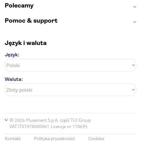
Polecamy
Pomoc & support
Język i waluta
Język:
Waluta:
© 2026 Musement S.p.A, część TUI Group
VAT IT07978000961 Licencja nr 170695
Kontakt
Polityka prywatności
Cookies