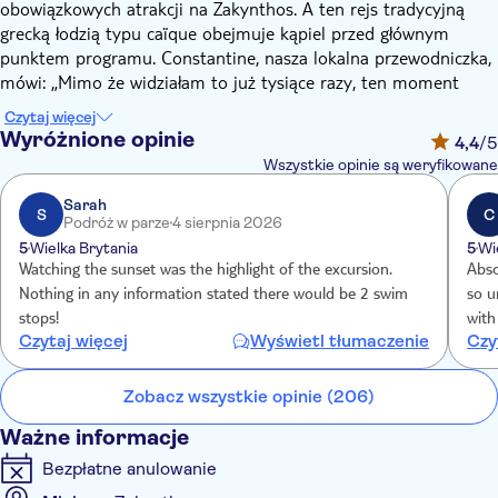
obowiązkowych atrakcji na Zakynthos. A ten rejs tradycyjną
grecką łodzią typu caïque obejmuje kąpiel przed głównym
punktem programu. Constantine, nasza lokalna przewodniczka,
mówi: „Mimo że widziałam to już tysiące razy, ten moment
wciąż przyprawia mnie o dreszcze. To magiczne, romantyczne i
Czytaj więcej
głębokie przeżycie – Matka Natura w najbardziej kreatywny
Wyróżnione opinie
4,4
/5
sposób kieruje słońcem, które chowa się między skałami
Wszystkie opinie są weryfikowane
Misithres. Radość w czystej postaci”.
Szczególna atmosfera zaczyna się budować już w momencie
Sarah
S
C
Podróż w parze
4 sierpnia 2026
wejścia na pokład łodzi. Drewniana łódź caïque nostalgicznie
5
Wielka Brytania
5
Wi
kojarzy się z tradycją. Rybacy we wschodniej części Morza
Watching the sunset was the highlight of the excursion.
Absolu
Śródziemnego używają tych łodzi od czasów starożytnych. Na
Nothing in any information stated there would be 2 swim
so u
pokładzie znajdzie się przewodnik, który opowie Ci o wszystkim,
stops!
with
co dotyczy Zakynthos. Wypływając z portu Agios Sostis na
Czytaj więcej
Wyświetl tłumaczenie
Czy
południu, popłyniesz w kierunku Marathonisi, małej wysepki
znanej lokalnie jako Wyspa Żółwi. Przy brzegu odbędzie się
Zobacz wszystkie opinie (206)
przerwa na pływanie wczesnym wieczorem. Zobaczysz jaskinie i,
przy odrobinie szczęścia, żółwie karetta, a następnie popłyniesz
Ważne informacje
na zachodnie wybrzeże, aby złapać zachód słońca.
Bezpłatne anulowanie
Miejsce, z którego będziesz podziwiać zachód słońca znajduje
się pobliżu skał Misithres. Pomarańczowe słońce chowa się za