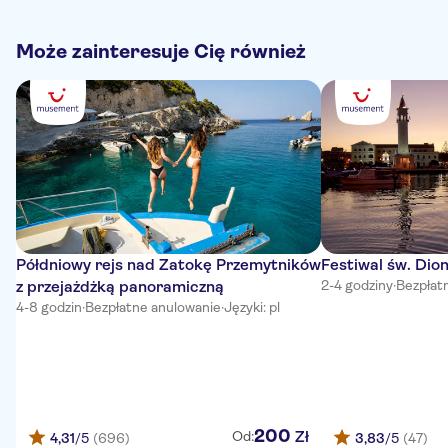
Może zainteresuje Cię również
Półdniowy rejs nad Zatokę Przemytników
Festiwal św. Dio
z przejażdżką panoramiczną
2-4 godziny
·
Bezpłat
4-8 godzin
·
Bezpłatne anulowanie
·
Języki: pl
200
Zł
Od:
4,31
/5
(696)
3,83
/5
(47)