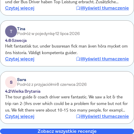
und der Bus Driver haben Top Leistung erbracht. Zusätzliche
Czytaj więcej
Wyświetl tłumaczenie
Kosten entstehen beim Essen. Souveniers, Wein, Oliven Öl und
hand made Keramik kann man ebenfalls vor Ort kaufen, aber die
Gäste werden keinesfalls aufgedrängt. Ich bin mit dem Ausflug sehr
zufrieden.
Tina
T
Podróż w pojedynkę
12 lipca 2026
4.6
Szwecja
Helt fantastisk tur, under bussresan fick man även höra mycket om
öns historia. Väldigt kompetenta guider.
Czytaj więcej
Wyświetl tłumaczenie
Sara
S
Podróż z przyjaciółmi
8 czerwca 2026
4.2
Wielka Brytania
The tour guide & coach driver were fantastic. We saw a lot & the
trip ran 2-3hrs over which could be a problem for some but not for
us. We felt there were about 10-15 too many people, for example
Czytaj więcej
Wyświetl tłumaczenie
going to the monastery was hard to fit into the main religious
building & the wine tasting was a bit of a joke. No fault of the
vineyard staff just too many of us so could not hear the poor girl
Zobacz wszystkie recenzje