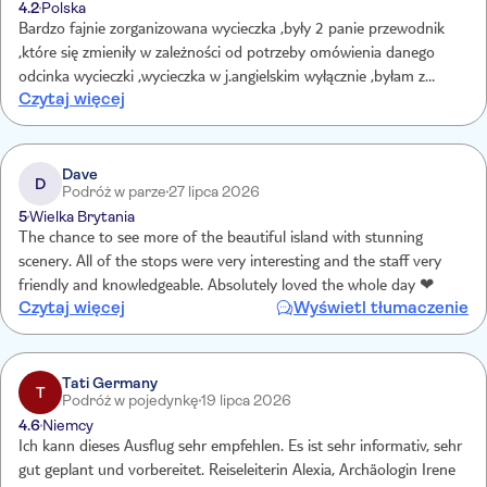
4.2
Polska
Bardzo fajnie zorganizowana wycieczka ,były 2 panie przewodnik
,które się zmieniły w zależności od potrzeby omówienia danego
odcinka wycieczki ,wycieczka w j.angielskim wyłącznie ,byłam z
Czytaj więcej
mężem i nastolatkiem17 lat , który również był zadowolony z
wycieczki ,
Dave
D
Podróż w parze
27 lipca 2026
5
Wielka Brytania
The chance to see more of the beautiful island with stunning
scenery. All of the stops were very interesting and the staff very
friendly and knowledgeable. Absolutely loved the whole day ❤
Czytaj więcej
Wyświetl tłumaczenie
Tati Germany
T
Podróż w pojedynkę
19 lipca 2026
4.6
Niemcy
Ich kann dieses Ausflug sehr empfehlen. Es ist sehr informativ, sehr
gut geplant und vorbereitet. Reiseleiterin Alexia, Archäologin Irene