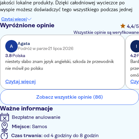
jakości lokalne produkty. Dzięki całodniowej wycieczce po
wyspie możesz doświadczyć tego wszystkiego podczas jednej
podróży. Najważniejsze atrakcje obejmują świątynię Hery i
Czytaj więcej
wioskę Pythagorio, a także wizyty w tłoczni oliwy i wytwórni
Wyróżnione opinie
4,4
/5
wina.
Wszystkie opinie są weryfikowane
Rozpoczniesz dzień od wizyty w tradycyjnej tłoczni oliwy z
oliwek, aby zobaczyć, jak powstaje produkt końcowy, a
Agata
A
I
Podróż w parze
21 lipca 2026
następnie weźmiesz udział w warsztatach ceramicznych
3.8
Polska
4.2
prowadzonych przez artystę Timo. Później spotkasz się z
niestety słabo znam język angielski, szkoda że przewodnik
Bard
lokalnym przewodnikiem w prawosławnym klasztorze i udasz
nie mówił po polsku
prze
się do świątyni Hery, jednej z największych świątyń w
omów
starożytnej Grecji.
Czytaj więcej
Czy
j.an
Malownicza wioska Pythagorio będzie doskonałym miejscem na
któr
przerwę po zwiedzaniu. Będziesz mieć trochę wolnego czasu,
Zobacz wszystkie opinie (86)
aby zjeść lunch, a następnie zakończyć dzień wizytą w pobliskiej
wytwórni wina na degustację lokalnie produkowanego trunku.
Ważne informacje
Bezpłatne anulowanie
Miejsce:
Samos
Czas trwania:
od 4 godziny do 8 godzin