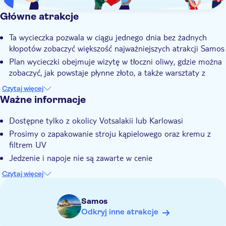
Główne atrakcje
Ta wycieczka pozwala w ciągu jednego dnia bez żadnych
kłopotów zobaczyć większość najważniejszych atrakcji Samos
Plan wycieczki obejmuje wizytę w tłoczni oliwy, gdzie można
zobaczyć, jak powstaje płynne złoto, a także warsztaty z
tworzenia ceramiki
Czytaj więcej
Zobaczysz świątynię Hery i 500-letni klasztor prawosławny
Ważne informacje
W miejscowości Pythagorio będzie dużo wolnego czasu i
Dostępne tylko z okolicy Votsalakii lub Karlowasi
będzie można również wziąć udział w degustacji wina
Prosimy o zapakowanie stroju kąpielowego oraz kremu z
Wycieczkę prowadzi doświadczony lokalny przewodnik, który
filtrem UV
doskonale zna wyspę i jej historię
Jedzenie i napoje nie są zawarte w cenie
Prosimy o zapakowanie odpowiedniego obuwia
Czytaj więcej
Pieniądze na dodatkowe wydatki lub napiwki
Samos
Odkryj inne atrakcje