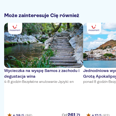
trying to give us the information.
Może zainteresuje Cię również
Wycieczka na wyspę Samos z zachodu i
Jednodniowa wyc
degustacja wina
Grotą Apokalipsy
4-8 godzin
·
Bezpłatne anulowanie
·
Języki: en
ponad 8 godzin
·
Bezp
261
Zł
Od:
4,38
/5
(86)
4,17
/5
(63)