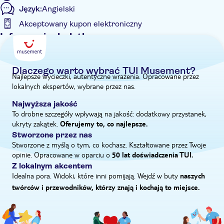
Język:
Angielski
Akceptowany kupon elektroniczny
Informacje dodatkowe
Wycieczka z przewodnikiem
Natychmiastowe potwierdzenie
Dlaczego warto wybrać TUI Musement?
Najlepsze wycieczki, autentyczne wrażenia. Opracowane przez
E-Voucher
lokalnych ekspertów, wybrane przez nas.
Odbiór z hotelu
Najwyższa jakość
To drobne szczegóły wpływają na jakość: dodatkowy przystanek,
ukryty zakątek.
Oferujemy to, co najlepsze.
Stworzone przez nas
Stworzone z myślą o tym, co kochasz. Kształtowane przez Twoje
opinie. Opracowane w oparciu o
50 lat doświadczenia TUI.
Z lokalnym akcentem
Idealna pora. Widoki, które inni pomijają. Wejdź w buty
naszych
twórców i przewodników, którzy znają i kochają to miejsce.