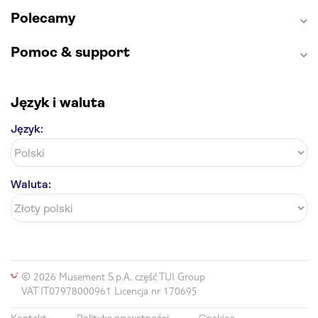
Polecamy
Pomoc & support
Język i waluta
Język:
Waluta:
© 2026 Musement S.p.A, część TUI Group
VAT IT07978000961 Licencja nr 170695