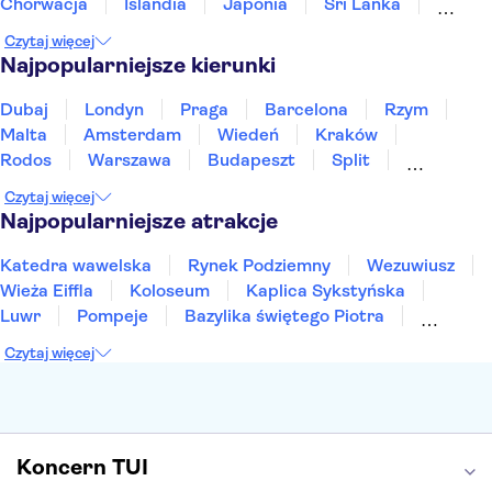
Chorwacja
Islandia
Japonia
Sri Lanka
Maroko
Polska
Portugalia
Tajlandia
Czytaj więcej
Tunezja
Turcja
Wietnam
Najpopularniejsze kierunki
Dubaj
Londyn
Praga
Barcelona
Rzym
Malta
Amsterdam
Wiedeń
Kraków
Rodos
Warszawa
Budapeszt
Split
Gdańsk
Wrocław
Zakynthos
Poznań
Czytaj więcej
Sopot
Gdynia
Zakopane
Najpopularniejsze atrakcje
Katedra wawelska
Rynek Podziemny
Wezuwiusz
Wieża Eiffla
Koloseum
Kaplica Sykstyńska
Luwr
Pompeje
Bazylika świętego Piotra
Sagrada Familia
Akropol
Forum Romanum
Czytaj więcej
Etna
Wawel
Park Güell
Alhambra
Caminito del Rey
Park Narodowy Jezior Plitwickich
Energylandia
Pałac Kultury i Nauki
Koncern TUI