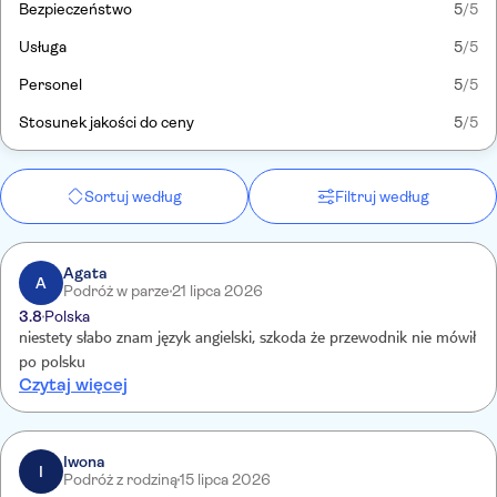
Bezpieczeństwo
5
/5
Usługa
5
/5
Personel
5
/5
Stosunek jakości do ceny
5
/5
Sortuj według
Filtruj według
Agata
A
Podróż w parze
21 lipca 2026
3.8
Polska
niestety słabo znam język angielski, szkoda że przewodnik nie mówił
po polsku
Czytaj więcej
Iwona
I
Podróż z rodziną
15 lipca 2026