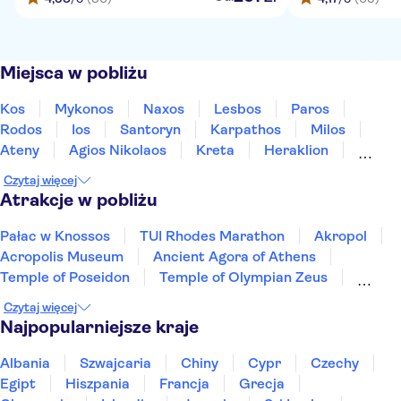
Miejsca w pobliżu
Kos
Mykonos
Naxos
Lesbos
Paros
Rodos
Ios
Santoryn
Karpathos
Milos
Ateny
Agios Nikolaos
Kreta
Heraklion
Ierapetra
Czytaj więcej
Atrakcje w pobliżu
Pałac w Knossos
TUI Rhodes Marathon
Akropol
Acropolis Museum
Ancient Agora of Athens
Temple of Poseidon
Temple of Olympian Zeus
Oia
Archeological Museum of Chania
Czytaj więcej
Heraklion Archaeological Museum
Najpopularniejsze kraje
Athens Archeological Museum
Achilleion Palace
Elafonisi
Paleokastritsa Monastery
Albania
Szwajcaria
Chiny
Cypr
Czechy
Santorini Volcano
Egipt
Hiszpania
Francja
Grecja