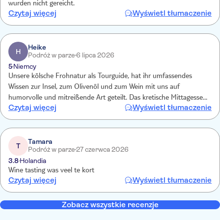
wurden nicht gereicht.
Czytaj więcej
Wyświetl tłumaczenie
Heike
H
Podróż w parze
6 lipca 2026
5
Niemcy
Unsere kölsche Frohnatur als Tourguide, hat ihr umfassendes
Wissen zur Insel, zum Olivenöl und zum Wein mit uns auf
humorvolle und mitreißende Art geteilt. Das kretische Mittagessen,
Czytaj więcej
Wyświetl tłumaczenie
die Erklärungen und die Führung im familiengeführten
Unternehmen gaben tiefe Einblicke in die Öl- und
Sultaninenherstellung. Das Weintasting auf einem weiteren Hof
wurde professionell und flott aber sehr geschmackig durchgeführt.
Tamara
T
Podróż w parze
27 czerwca 2026
Ein schöner Tag.
3.8
Holandia
Wine tasting was veel te kort
Czytaj więcej
Wyświetl tłumaczenie
Zobacz wszystkie recenzje