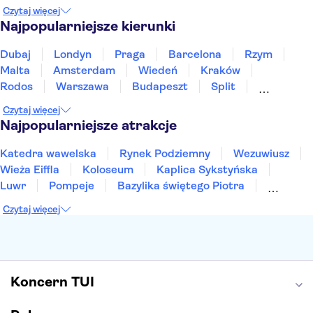
Maroko
Polska
Portugalia
Tajlandia
Czytaj więcej
Tunezja
Turcja
Wietnam
Najpopularniejsze kierunki
Dubaj
Londyn
Praga
Barcelona
Rzym
Malta
Amsterdam
Wiedeń
Kraków
Rodos
Warszawa
Budapeszt
Split
Gdańsk
Wrocław
Zakynthos
Poznań
Czytaj więcej
Sopot
Gdynia
Zakopane
Najpopularniejsze atrakcje
Katedra wawelska
Rynek Podziemny
Wezuwiusz
Wieża Eiffla
Koloseum
Kaplica Sykstyńska
Luwr
Pompeje
Bazylika świętego Piotra
Sagrada Familia
Akropol
Forum Romanum
Czytaj więcej
Etna
Wawel
Park Güell
Alhambra
Caminito del Rey
Park Narodowy Jezior Plitwickich
Energylandia
Pałac Kultury i Nauki
Koncern TUI