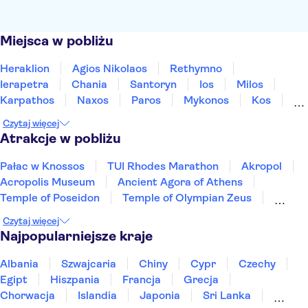
Miejsca w pobliżu
Heraklion
Agios Nikolaos
Rethymno
Ierapetra
Chania
Santoryn
Ios
Milos
Karpathos
Naxos
Paros
Mykonos
Kos
Rodos
Samos
Czytaj więcej
Atrakcje w pobliżu
Pałac w Knossos
TUI Rhodes Marathon
Akropol
Acropolis Museum
Ancient Agora of Athens
Temple of Poseidon
Temple of Olympian Zeus
Oia
Archeological Museum of Chania
Czytaj więcej
Heraklion Archaeological Museum
Najpopularniejsze kraje
Athens Archeological Museum
Achilleion Palace
Elafonisi
Paleokastritsa Monastery
Albania
Szwajcaria
Chiny
Cypr
Czechy
Santorini Volcano
Egipt
Hiszpania
Francja
Grecja
Chorwacja
Islandia
Japonia
Sri Lanka