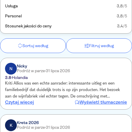
Usługa
3,8
/5
Personel
3,8
/5
Stosunek jakości do ceny
3,4
/5
Sortuj według
Filtruj według
Nicky
N
Podróż w parze
31 lipca 2026
3.8
Holandia
Kriti Allios was een echte aanrader: interessante uitleg en een
familiebedrijf dat duidelijk trots is op zijn producten. Het bezoek
aan de wijnfabriek viel echter tegen. De omschrijving met
Czytaj więcej
Wyświetl tłumaczenie
"rondleiding door het domein" schepte bij ons de verwachting dat
we de wijngaarden zouden bezoeken en uitleg zouden krijgen over
het volledige wijnproces, van de oogst tot het bottelen. In
werkelijkheid zagen we een soort van "showroon" van enkeke
Kreta 2026
K
Podróż w parze
31 lipca 2026
ranken en kregen we daarna vier proefglaasjes wijn in de shop.