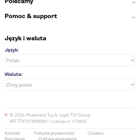
Polecamy
Pomoc & support
Język i waluta
Język:
Waluta:
© 2026 Musement S.p.A, część TUI Group
VAT IT07978000961 Licencja nr 170695
Kontakt
Polityka prywatności
Cookies
Regulamin
Polityka anulowania