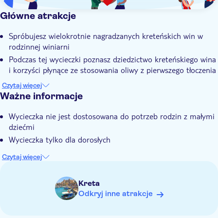
Główne atrakcje
Spróbujesz wielokrotnie nagradzanych kreteńskich win w
rodzinnej winiarni
Podczas tej wycieczki poznasz dziedzictwo kreteńskiego wina
i korzyści płynące ze stosowania oliwy z pierwszego tłoczenia
To okazja, aby dowiedzieć się więcej o produkcji oliwy na
Czytaj więcej
farmie z uprawą owoców, gdzie zjemy również lunch
Ważne informacje
Możesz spróbować lokalnych przysmaków, w tym wina i
Wycieczka nie jest dostosowana do potrzeb rodzin z małymi
słynnej oliwy z pierwszego tłoczenia na Krecie
dziećmi
Lokalny przewodnik posiada ogromną wiedzę na temat
Wycieczka tylko dla dorosłych
Krety i lokalnej gastronomii
Czytaj więcej
Kreta
Odkryj inne atrakcje