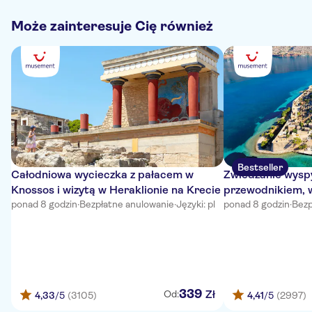
Może zainteresuje Cię również
Bestseller
Całodniowa wycieczka z pałacem w
Zwiedzanie wyspy
Knossos i wizytą w Heraklionie na Krecie
przewodnikiem, 
ponad 8 godzin
·
Bezpłatne anulowanie
·
Języki: pl
wioskach i lunch
ponad 8 godzin
·
Bezp
339
Zł
Od:
4,33
/5
(3105)
4,41
/5
(2997)