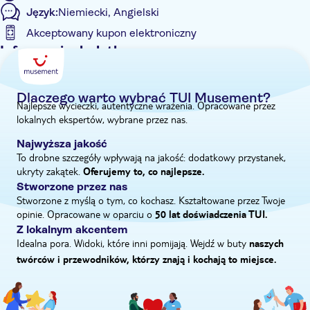
Język:
Niemiecki, Angielski
„W kreteńskich domach na stole zawsze stoi butelka wina,
często właśnie z tej winiarni. Rodzina Titakis kładzie duży nacisk
Akceptowany kupon elektroniczny
na wykorzystanie rzadkich lokalnych szczepów”.
Informacje dodatkowe
Wliczone są opłaty za wstęp
Wycieczka z przewodnikiem
Dlaczego warto wybrać TUI Musement?
Najlepsze wycieczki, autentyczne wrażenia. Opracowane przez
Natychmiastowe potwierdzenie
lokalnych ekspertów, wybrane przez nas.
Wliczono posiłek
Najwyższa jakość
Deszczowy dzień
To drobne szczegóły wpływają na jakość: dodatkowy przystanek,
E-Voucher
ukryty zakątek.
Oferujemy to, co najlepsze.
Stworzone przez nas
Odbiór z hotelu
Stworzone z myślą o tym, co kochasz. Kształtowane przez Twoje
opinie. Opracowane w oparciu o
50 lat doświadczenia TUI.
Z lokalnym akcentem
Idealna pora. Widoki, które inni pomijają. Wejdź w buty
naszych
twórców i przewodników, którzy znają i kochają to miejsce.