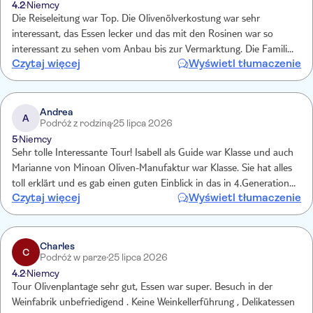
4.2
Niemcy
Die Reiseleitung war Top. Die Olivenölverkostung war sehr
interessant, das Essen lecker und das mit den Rosinen war so
interessant zu sehen vom Anbau bis zur Vermarktung. Die Familie
Czytaj więcej
Wyświetl tłumaczenie
war auch zauberhaft. Nur bei der Weinverkostung waren wir ein
wenig enttäuscht, da es sich um eine Fabrik handelt und nicht um
ein Weingut.
Andrea
A
Podróż z rodziną
25 lipca 2026
5
Niemcy
Sehr tolle Interessante Tour! Isabell als Guide war Klasse und auch
Marianne von Minoan Oliven-Manufaktur war Klasse. Sie hat alles
toll erklärt und es gab einen guten Einblick in das in 4.Generation
Czytaj więcej
Wyświetl tłumaczenie
geführte Familienunternehmen!
Charles
C
Podróż w parze
25 lipca 2026
4.2
Niemcy
Tour Olivenplantage sehr gut, Essen war super. Besuch in der
Weinfabrik unbefriedigend . Keine Weinkellerführung , Delikatessen