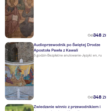
348
Zł
Od:
Audioprzewodnik po Świętej Drodze
Apostoła Pawła z Kawali
5 godzin
·
Bezpłatne anulowanie
·
Języki: en, ru
348
Zł
Od:
Zwiedzanie winnic z przewodnikiem i