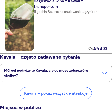
degustacja wina z Kawali z
transportem
5 godzin
·
Bezpłatne anulowanie
·
Języki: en
348
Zł
Od:
Kavala – często zadawane pytania
Mój cel podróży to Kavala, ale co mogę zobaczyć w
okolicy?
Kavala to doskonały wybór, ale w okolicy również znajdują się
ciekawe miejsca, takie jak:
Kavala – pokaż wszystkie atrakcje
Chalkidiki
Saloniki
Volos
Lesbos
Kalambaka
Miejsca w pobliżu