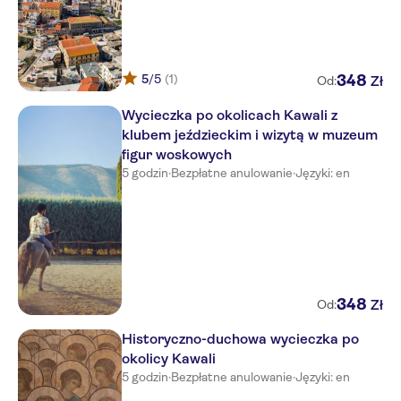
5
/5
(1)
348
Zł
Od:
Wycieczka po okolicach Kawali z
klubem jeździeckim i wizytą w muzeum
figur woskowych
5 godzin
·
Bezpłatne anulowanie
·
Języki: en
348
Zł
Od:
Historyczno-duchowa wycieczka po
okolicy Kawali
5 godzin
·
Bezpłatne anulowanie
·
Języki: en