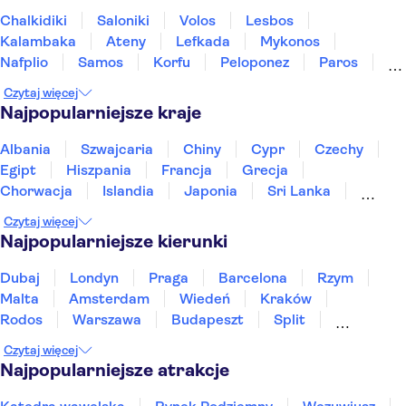
Chalkidiki
Saloniki
Volos
Lesbos
Kalambaka
Ateny
Lefkada
Mykonos
Nafplio
Samos
Korfu
Peloponez
Paros
Naxos
Kefalinia
Czytaj więcej
Najpopularniejsze kraje
Albania
Szwajcaria
Chiny
Cypr
Czechy
Egipt
Hiszpania
Francja
Grecja
Chorwacja
Islandia
Japonia
Sri Lanka
Maroko
Polska
Portugalia
Tajlandia
Czytaj więcej
Tunezja
Turcja
Wietnam
Najpopularniejsze kierunki
Dubaj
Londyn
Praga
Barcelona
Rzym
Malta
Amsterdam
Wiedeń
Kraków
Rodos
Warszawa
Budapeszt
Split
Gdańsk
Wrocław
Zakynthos
Poznań
Czytaj więcej
Sopot
Gdynia
Zakopane
Najpopularniejsze atrakcje