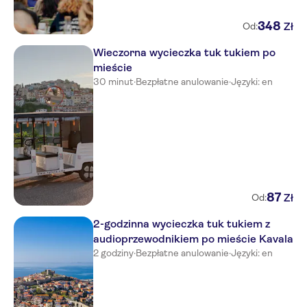
348
Zł
Od:
Wieczorna wycieczka tuk tukiem po
mieście
30 minut
·
Bezpłatne anulowanie
·
Języki: en
87
Zł
Od:
2-godzinna wycieczka tuk tukiem z
audioprzewodnikiem po mieście Kavala
2 godziny
·
Bezpłatne anulowanie
·
Języki: en