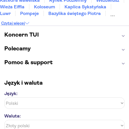
Katedra wawelska
Rynek Podziemny
Wezuwiusz
Wieża Eiffla
Koloseum
Kaplica Sykstyńska
Luwr
Pompeje
Bazylika świętego Piotra
Sagrada Familia
Akropol
Forum Romanum
Czytaj więcej
Etna
Wawel
Park Güell
Alhambra
Caminito del Rey
Park Narodowy Jezior Plitwickich
Koncern TUI
Energylandia
Pałac Kultury i Nauki
Polecamy
Pomoc & support
Język i waluta
Język:
Waluta: