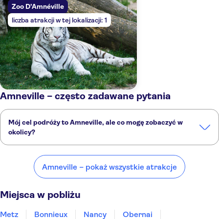
Zoo D'Amnéville
liczba atrakcji w tej lokalizacji: 1
Amneville – często zadawane pytania
Mój cel podróży to Amneville, ale co mogę zobaczyć w
okolicy?
Amneville to doskonały wybór, ale w okolicy również znajdują się
ciekawe miejsca, takie jak:
Amneville – pokaż wszystkie atrakcje
Metz
Bonnieux
Nancy
Obernai
Strasburg
Miejsca w pobliżu
Metz
Bonnieux
Nancy
Obernai