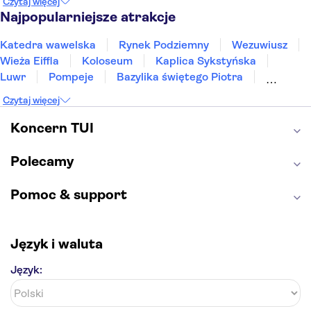
Czytaj więcej
Sopot
Gdynia
Zakopane
Najpopularniejsze atrakcje
Katedra wawelska
Rynek Podziemny
Wezuwiusz
Wieża Eiffla
Koloseum
Kaplica Sykstyńska
Luwr
Pompeje
Bazylika świętego Piotra
Sagrada Familia
Akropol
Forum Romanum
Czytaj więcej
Etna
Wawel
Park Güell
Alhambra
Caminito del Rey
Park Narodowy Jezior Plitwickich
Koncern TUI
Energylandia
Pałac Kultury i Nauki
Polecamy
Pomoc & support
Język i waluta
Język: