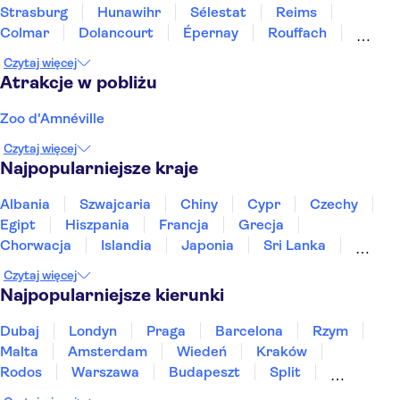
Strasburg
Hunawihr
Sélestat
Reims
Colmar
Dolancourt
Épernay
Rouffach
Troyes
Miluza
Besancon
Czytaj więcej
Atrakcje w pobliżu
Zoo d'Amnéville
Czytaj więcej
Najpopularniejsze kraje
Albania
Szwajcaria
Chiny
Cypr
Czechy
Egipt
Hiszpania
Francja
Grecja
Chorwacja
Islandia
Japonia
Sri Lanka
Maroko
Polska
Portugalia
Tajlandia
Czytaj więcej
Tunezja
Turcja
Wietnam
Najpopularniejsze kierunki
Dubaj
Londyn
Praga
Barcelona
Rzym
Malta
Amsterdam
Wiedeń
Kraków
Rodos
Warszawa
Budapeszt
Split
Gdańsk
Wrocław
Zakynthos
Poznań