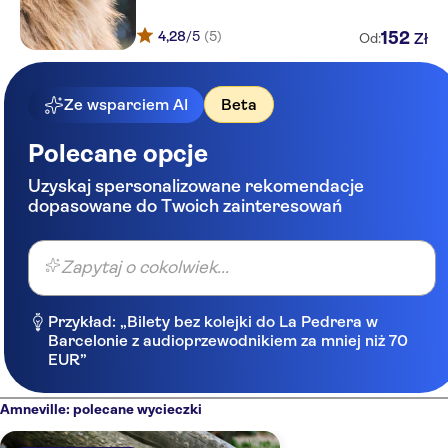
4,28
/5
(5)
152
Zł
Od:
Ze wsparciem AI
Beta
Polecane opcje
Uzyskaj spersonalizowane rekomendacje
dopasowane do Twoich zainteresowań
Zapytaj o cokolwiek...
Przykład: „Bilety bez kolejki do La Pedrera w
Barcelonie z audioprzewodnikiem za mniej niż 70
EUR”
Amneville: polecane wycieczki