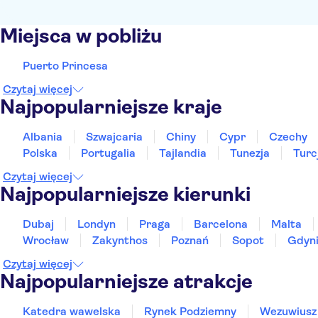
Miejsca w pobliżu
Puerto Princesa
Czytaj więcej
Najpopularniejsze kraje
Albania
Szwajcaria
Chiny
Cypr
Czechy
Polska
Portugalia
Tajlandia
Tunezja
Turc
Czytaj więcej
Najpopularniejsze kierunki
Dubaj
Londyn
Praga
Barcelona
Malta
Wrocław
Zakynthos
Poznań
Sopot
Gdyn
Czytaj więcej
Najpopularniejsze atrakcje
Katedra wawelska
Rynek Podziemny
Wezuwiusz