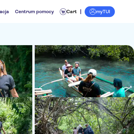
myTUI
acja
Centrum pomocy
Cart