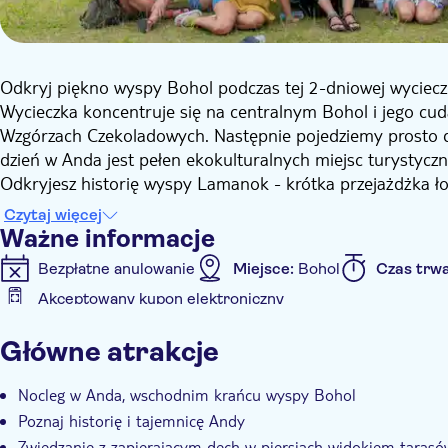
Odkryj piękno wyspy Bohol podczas tej 2-dniowej wycieczk
Wycieczka koncentruje się na centralnym Bohol i jego cuda
Wzgórzach Czekoladowych. Następnie pojedziemy prosto 
dzień w Anda jest pełen ekokulturalnych miejsc turystyczn
Odkryjesz historię wyspy Lamanok - krótka przejażdżka ło
poprowadzony na ekscytującą wędrówkę po tajemniczych 
Czytaj więcej
i składania ofiar duchom przez stulecia, a nawet obecnie
Ważne informacje
pobliżu Anda, aby podziwiać zapierające dech w piersiach 
Bezpłatne anulowanie
Miejsce:
Bohol
Czas trw
dochodów wielu Boholanos, a ostatnio zaczęły przyciągać
Akceptowany kupon elektroniczny
Łatwo dostępny taras widokowy i umiarkowany spacer na wz
Informacje dodatkowe
ryżowymi. Nie opuścimy Andy bez zanurzenia się i zoba
Główne atrakcje
Dzień zakończymy ostatnim spojrzeniem na zachodzące sło
Natychmiastowe potwierdzenie
Wliczone są opłaty 
strzeżonych sekretnych restauracji na Bohol!
Nocleg w Anda, wschodnim krańcu wyspy Bohol
Poznaj historię i tajemnicę Andy
Zwiedzanie z zapierającym dech w piersiach widokiem tara