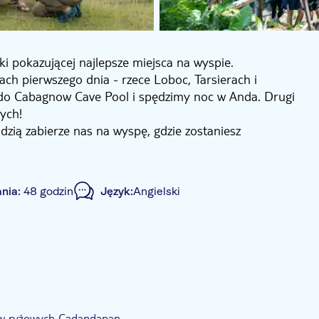
i pokazującej najlepsze miejsca na wyspie.
ch pierwszego dnia - rzece Loboc, Tarsierach i
do Cabagnow Cave Pool i spędzimy noc w Anda. Drugi
ych!
dzią zabierze nas na wyspę, gdzie zostaniesz
jaskiniach Lamanok, które były używane do pochówku
. Później udasz się do tarasów ryżowych Cadapdapan w
widoki. Tarasy ryżowe dostarczały pożywienia i
ania:
48 godzin
Język:
Angielski
 turystów swoim pięknem.
górze to dwie opcje na idealne selfie z tarasami
czenia majestatycznych wodospadów Can-Umantad.
ńce nad wyspą Panglao w jednej z najlepiej
za wstęp
Wycieczka z przewodnikiem
sów ryżowych Cadapdapan