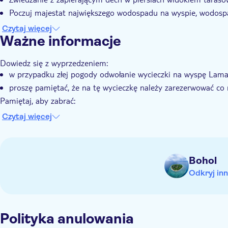
Poczuj majestat największego wodospadu na wyspie, wodo
Pływaj w basenie w jaskini Cabagnow
Czytaj więcej
Ważne informacje
Dowiedz się z wyprzedzeniem:
w przypadku złej pogody odwołanie wycieczki na wyspę Lamanok
proszę pamiętać, że na tę wycieczkę należy zarezerwować co 
Pamiętaj, aby zabrać:
strój kąpielowy, ręcznik, kapelusz, krem przeciwsłoneczny, 
Czytaj więcej
dodatkowe ubrania na wycieczkę ATV
Bohol
Odkryj inn
Polityka anulowania