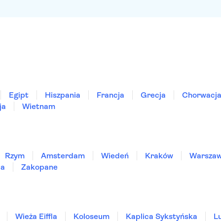
Egipt
Hiszpania
Francja
Grecja
Chorwacj
ja
Wietnam
Rzym
Amsterdam
Wiedeń
Kraków
Warsza
ia
Zakopane
Wieża Eiffla
Koloseum
Kaplica Sykstyńska
L