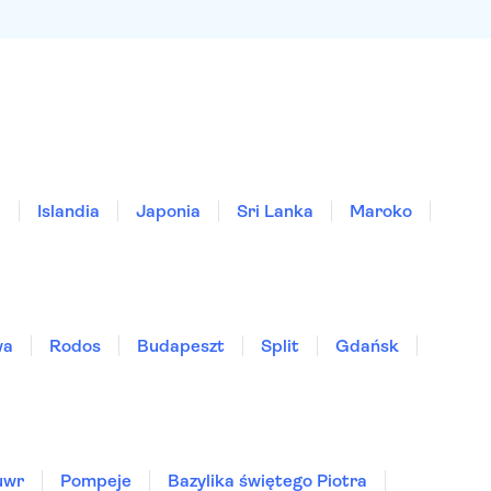
a
Islandia
Japonia
Sri Lanka
Maroko
wa
Rodos
Budapeszt
Split
Gdańsk
uwr
Pompeje
Bazylika świętego Piotra