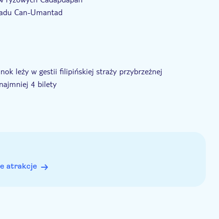
spadu Can-Umantad
 leży w gestii filipińskiej straży przybrzeżnej
najmniej 4 bilety
wodoodporne torby i środki odstraszające komary
e atrakcje