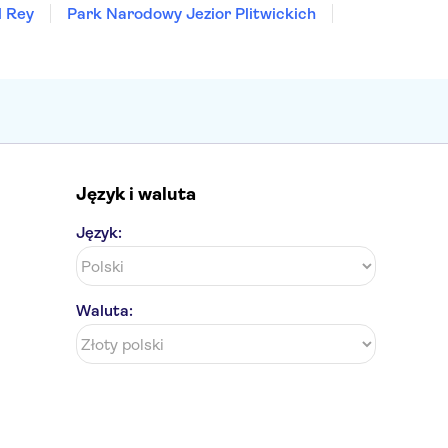
l Rey
Park Narodowy Jezior Plitwickich
Język i waluta
Język:
Waluta: