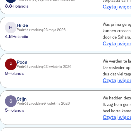
verplaatst van 
3.8
Holandia
Czytaj więc
Hilde
Was prima gereg
H
Podróż z rodziną
23 maja 2026
kunnen crossen.
4.6
Holandia
door de Sahara.
Czytaj więc
Poca
We werden te la
P
Podróż z rodziną
23 kwietnia 2026
De reisleider op
3
Holandia
dus dat viel tegen. Het quad rijden was wel echt tof! Leuke begel
Czytaj więc
route en 2 stops. Tip: neem cash geld mee voor het aanschaffen van de 
fotograaf die d
met het quad ri
Stijn
We hadden deze 
S
Podróż z rodziną
9 kwietnia 2026
Ik zag hem geni
5
Holandia
heel korte kame
Czytaj więc
was de quad toe
natuurlijk maar
aanrader. Achter