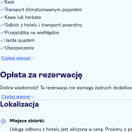
Kask
Transport klimatyzowanym pojazdem
Kawa lub herbata
Odbiór z hotelu i transport powrotny
Przejażdżka na wielbłądzie
Jazda quadem
Ubezpieczenie
Czytaj więcej
Opłata za rezerwację
Dobra wiadomość! Ta rezerwacja nie wymaga żadnych dodatkow
Czytaj więcej
Lokalizacja
Miejsce zbiórki:
Usługa odbioru z hotelu jest wliczona w cenę. Prosimy o p