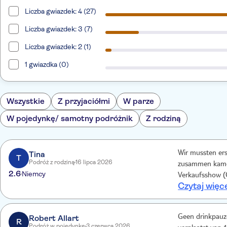
Liczba gwiazdek: 4 (27)
Liczba gwiazdek: 3 (7)
Liczba gwiazdek: 2 (1)
1 gwiazdka (0)
Wszystkie
Z przyjaciółmi
W parze
W pojedynkę/ samotny podróżnik
Z rodziną
Tina
Wir mussten ers
T
Podróż z rodziną
16 lipca 2026
zusammen kamen.
2.6
Niemcy
Verkaufsshow (Ö
Czytaj więc
Anwesender „Che
aufdrängen. Zeig
verschwand sof
Robert Allart
Geen drinkpauze
Preis-/ Leidtung
R
Podróż w pojedynkę
3 czerwca 2026