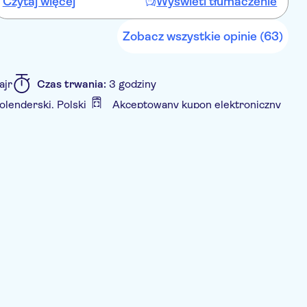
Czytaj więcej
Wyświetl tłumaczenie
C
t
Zobacz wszystkie opinie (63)
ajr
Czas trwania:
3 godziny
olenderski, Polski
Akceptowany kupon elektroniczny
za wstęp
Wycieczka z przewodnikiem
dbiór z hotelu
Transport w cenie