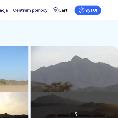
myTUI
acja
Centrum pomocy
Cart
+ 5