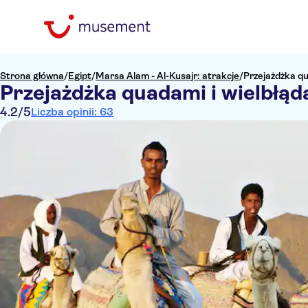
Strona główna
/
Egipt
/
Marsa Alam - Al-Kusajr: atrakcje
/
Przejażdżka qu
Przejażdżka quadami i wielbłą
4.2
/5
Liczba opinii: 63