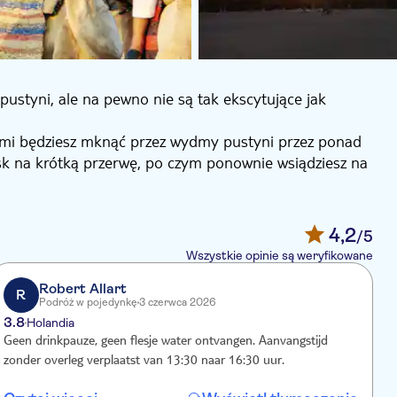
styni, ale na pewno nie są tak ekscytujące jak
órymi będziesz mknąć przez wydmy pustyni przez ponad
kask na krótką przerwę, po czym ponownie wsiądziesz na
ie obmywającej plażę, podczas gdy słońce zachodzi nad
iech na Twojej twarzy.
4,2
/5
Wszystkie opinie są weryfikowane
Robert Allart
R
Podróż w pojedynkę
3 czerwca 2026
3.8
4
Holandia
Geen drinkpauze, geen flesje water ontvangen. Aanvangstijd
W
zonder overleg verplaatst van 13:30 naar 16:30 uur.
t
e