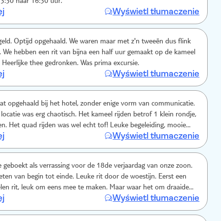
13:30 naar 16:30 uur.
ej
Wyświetl tłumaczenie
eld. Optijd opgehaald. We waren maar met z'n tweeën dus flink
 We hebben een rit van bijna een half uur gemaakt op de kameel
 Heerlijke thee gedronken. Was prima excursie.
ej
Wyświetl tłumaczenie
at opgehaald bij het hotel, zonder enige vorm van communicatie.
 locatie was erg chaotisch. Het kameel rijden betrof 1 klein rondje,
eiding, mooie
ej
Wyświetl tłumaczenie
sjaal, de
e hele excursie aanwezig is en fooi voor de mannen die meegaan
jden.
geboekt als verrassing voor de 18de verjaardag van onze zoon.
eten van begin tot einde. Leuke rit door de woestijn. Eerst een
len rit, leuk om eens mee te maken. Maar waar het om draaide
ej
Wyświetl tłumaczenie
r. Superleuk! Die van ons haalde toch vlot 54km/h. Veel stof
 je kan ter plaatse een sjaal kopen. Lange broek is inderdaad een
af nog uitleg in een tent over plaatselijke producten. Dicht bij