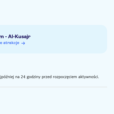
dnio u lokalnego operatora. Dane kontaktowe znajdziesz na
e względu na warunki operacyjne i lokalizację hotelu.
m - Al-Kusajr
ebrać minimalnej liczby uczestników lub nie będzie
e atrakcje
odnik anglojęzyczny.
 — za dodatkową opłatą, którą należy uiścić gotówką w
 filtrem i aparat fotograficzny
ie zaleca się noszenie długich spodni podczas jazdy
ajpóźniej na 24 godziny przed rozpoczęciem aktywności.
a.