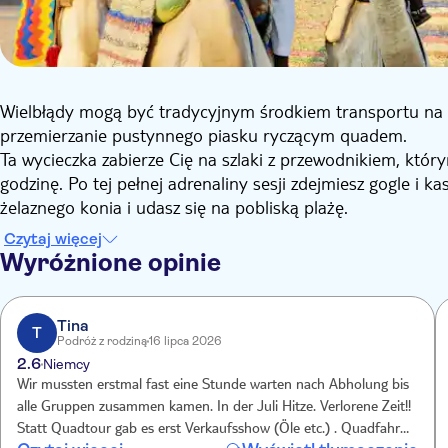
Wielbłądy mogą być tradycyjnym środkiem transportu na pu
przemierzanie pustynnego piasku ryczącym quadem.
Ta wycieczka zabierze Cię na szlaki z przewodnikiem, kt
godzinę. Po tej pełnej adrenaliny sesji zdejmiesz gogle i 
żelaznego konia i udasz się na pobliską plażę.
Zaspokój swoją potrzebę prędkości, ślizgając się po wodz
Czytaj więcej
pustynią, a Twój daszek, kask i szalik ukrywają szeroki uśm
Wyróżnione opinie
Tina
T
Podróż z rodziną
16 lipca 2026
2.6
Niemcy
Wir mussten erstmal fast eine Stunde warten nach Abholung bis
alle Gruppen zusammen kamen. In der Juli Hitze. Verlorene Zeit!!
Statt Quadtour gab es erst Verkaufsshow (Öle etc.) . Quadfahrt