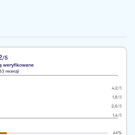
2
/5
są weryfikowane
3 recenzji
4,2
/5
1,8
/5
2,6
/5
1,4
/5
44%