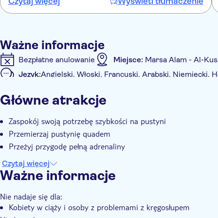
Czytaj więcej
Wyświetl tłumaczenie
und Guide waren dann wenigstens gut. Anwesender „Chef“ von
Travco Group wollte uns Fotos der Tour regelrecht aufdrängen.
Zeigte sich direkt beleidigt und die aufgesetzte Freundlichkeit
verschwand sofort nachdem wir nicht gekauft haben. Mehr Nepp,
Ważne informacje
schlechtes Preis-/ Leidtungsverhältnis
Bezpłatne anulowanie
Miejsce:
Marsa Alam - Al-Kus
Język:
Angielski, Włoski, Francuski, Arabski, Niemiecki, H
Informacje dodatkowe
Główne atrakcje
Natychmiastowe potwierdzenie
Wliczone są opłaty 
Lokalny charakter
E-Voucher
Group tour
O
Zaspokój swoją potrzebę szybkości na pustyni
Przemierzaj pustynię quadem
Przeżyj przygodę pełną adrenaliny
Czytaj więcej
Ważne informacje
Nie nadaje się dla:
Kobiety w ciąży i osoby z problemami z kręgosłupem