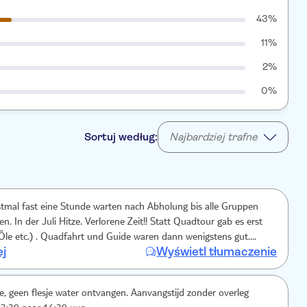
43%
11%
2%
0%
Sortuj według:
Najbardziej trafne
tmal fast eine Stunde warten nach Abholung bis alle Gruppen
 In der Juli Hitze. Verlorene Zeit!! Statt Quadtour gab es erst
le etc.) . Quadfahrt und Guide waren dann wenigstens gut.
ej
Wyświetl tłumaczenie
f“ von Travco Group wollte uns Fotos der Tour regelrecht
te sich direkt beleidigt und die aufgesetzte Freundlichkeit
ort nachdem wir nicht gekauft haben. Mehr Nepp, schlechtes
, geen flesje water ontvangen. Aanvangstijd zonder overleg
sverhältnis