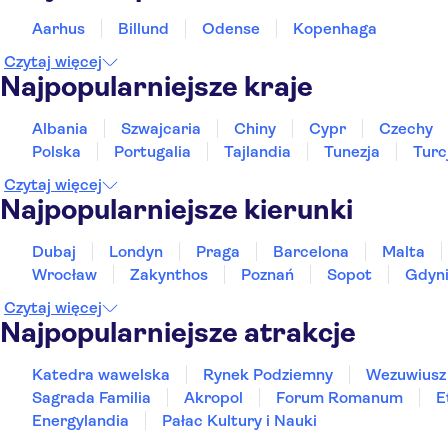
Aarhus
Billund
Odense
Kopenhaga
Czytaj więcej
Najpopularniejsze kraje
Albania
Szwajcaria
Chiny
Cypr
Czechy
Polska
Portugalia
Tajlandia
Tunezja
Turc
Czytaj więcej
Najpopularniejsze kierunki
Dubaj
Londyn
Praga
Barcelona
Malta
Wrocław
Zakynthos
Poznań
Sopot
Gdyn
Czytaj więcej
Najpopularniejsze atrakcje
Katedra wawelska
Rynek Podziemny
Wezuwiusz
Sagrada Familia
Akropol
Forum Romanum
E
Energylandia
Pałac Kultury i Nauki