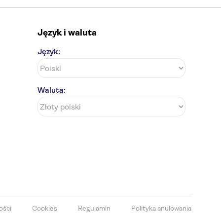
Język i waluta
Język:
Waluta:
ości
Cookies
Regulamin
Polityka anulowania