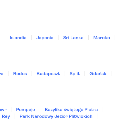
a
Islandia
Japonia
Sri Lanka
Maroko
wa
Rodos
Budapeszt
Split
Gdańsk
uwr
Pompeje
Bazylika świętego Piotra
l Rey
Park Narodowy Jezior Plitwickich