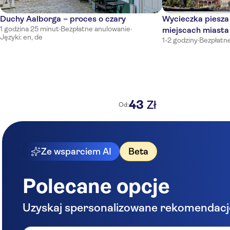
Duchy Aalborga – proces o czary
Wycieczka piesza
1 godzina 25 minut
·
Bezpłatne anulowanie
·
miejscach miasta
Języki: en, de
1-2 godziny
·
Bezpłatn
przewodnikiem
43
Zł
Od:
Ze wsparciem AI
Beta
Polecane opcje
Uzyskaj spersonalizowane rekomendacj