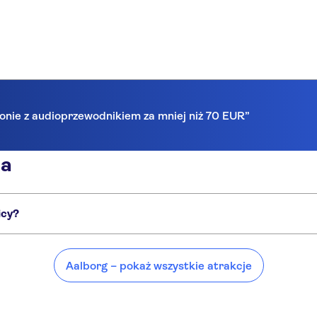
lonie z audioprzewodnikiem za mniej niż 70 EUR”
ia
icy?
miejsca, takie jak:
Aalborg – pokaż wszystkie atrakcje