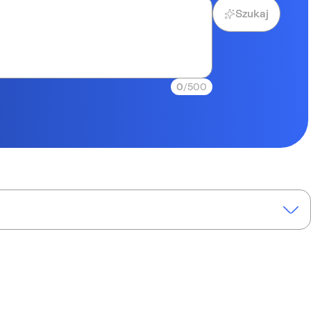
Szukaj
0
/500