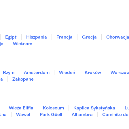
Egipt
Hiszpania
Francja
Grecja
Chorwacj
ja
Wietnam
Rzym
Amsterdam
Wiedeń
Kraków
Warsza
ia
Zakopane
Wieża Eiffla
Koloseum
Kaplica Sykstyńska
L
tna
Wawel
Park Güell
Alhambra
Caminito de