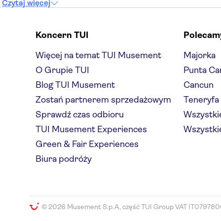
Czytaj więcej
Koncern TUI
Polecam
Więcej na temat TUI Musement
Majorka
O Grupie TUI
Punta Ca
Blog TUI Musement
Cancun
Zostań partnerem sprzedażowym
Teneryfa
Sprawdź czas odbioru
Wszystkie
TUI Musement Experiences
Wszystkie
Green & Fair Experiences
Biura podróży
© 2026 Musement S.p.A, część TUI Group VAT IT079780