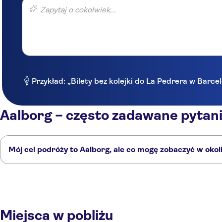
Zapytaj o cokolwiek...
Przykład: „Bilety bez kolejki do La Pedrera w Barce
Aalborg – często zadawane pytan
Mój cel podróży to Aalborg, ale co mogę zobaczyć w okol
Aalborg to doskonały wybór, ale w okolicy również znajdują się ciekawe 
Aarhus
Billund
Odense
Kopenhaga
Varberg
Miejsca w pobliżu