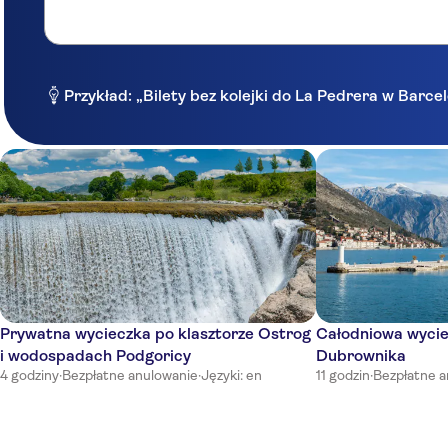
Przykład: „Bilety bez kolejki do La Pedrera w Barce
Prywatna wycieczka po klasztorze Ostrog
Całodniowa wycie
i wodospadach Podgoricy
Dubrownika
4 godziny
·
Bezpłatne anulowanie
·
Języki: en
11 godzin
·
Bezpłatne a