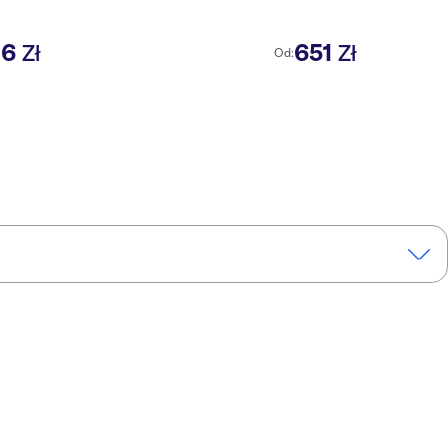
16
651
Zł
Zł
Od: