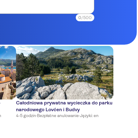
0
/500
o
Całodniowa prywatna wycieczka do parku
narodowego Lovćen i Budvy
n
4-5 godzin
·
Bezpłatne anulowanie
·
Języki: en