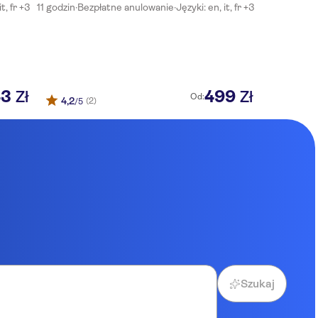
it, fr +3
11 godzin
·
Bezpłatne anulowanie
·
Języki: en, it, fr +3
43
499
Zł
Zł
Od:
4,2
(2)
/5
Szukaj