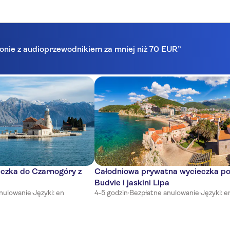
lonie z audioprzewodnikiem za mniej niż 70 EUR”
czka do Czarnogóry z
Całodniowa prywatna wycieczka p
Budvie i jaskini Lipa
nulowanie
·
Języki: en
4-5 godzin
·
Bezpłatne anulowanie
·
Języki: e