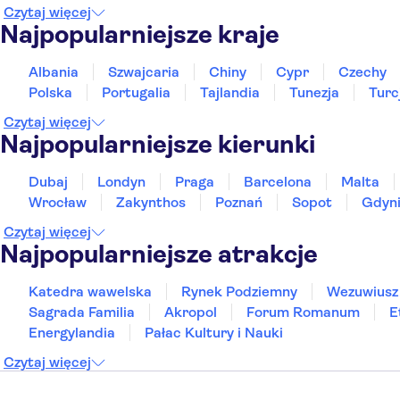
Czytaj więcej
Najpopularniejsze kraje
Albania
Szwajcaria
Chiny
Cypr
Czechy
Polska
Portugalia
Tajlandia
Tunezja
Turc
Czytaj więcej
Najpopularniejsze kierunki
Dubaj
Londyn
Praga
Barcelona
Malta
Wrocław
Zakynthos
Poznań
Sopot
Gdyn
Czytaj więcej
Najpopularniejsze atrakcje
Katedra wawelska
Rynek Podziemny
Wezuwiusz
Sagrada Familia
Akropol
Forum Romanum
E
Energylandia
Pałac Kultury i Nauki
Czytaj więcej