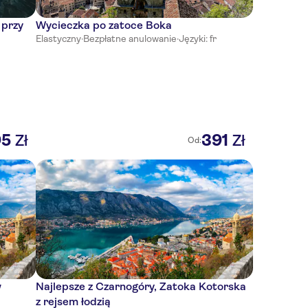
 przy
Wycieczka po zatoce Boka
Elastyczny
·
Bezpłatne anulowanie
·
Języki: fr
95
391
Zł
Zł
Od:
w
Najlepsze z Czarnogóry, Zatoka Kotorska
z rejsem łodzią