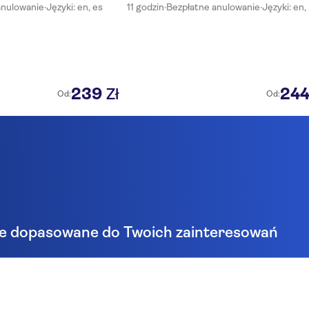
anulowanie
·
Języki: en, es
11 godzin
·
Bezpłatne anulowanie
·
Języki: en, 
239
24
Zł
Od:
Od:
e dopasowane do Twoich zainteresowań