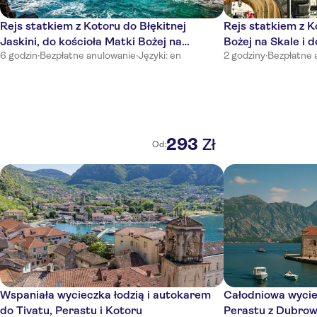
Rejs statkiem z Kotoru do Błękitnej
Rejs statkiem z K
Jaskini, do kościoła Matki Bożej na
Bożej na Skale i 
6 godzin
·
Bezpłatne anulowanie
·
Języki: en
2 godziny
·
Bezpłatne 
Skałach i na plażę Zanjice
293
Zł
Od:
Wspaniała wycieczka łodzią i autokarem
Całodniowa wycie
do Tivatu, Perastu i Kotoru
Perastu z Dubrow