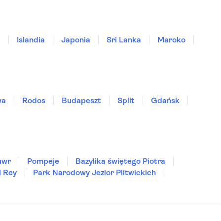
a
Islandia
Japonia
Sri Lanka
Maroko
wa
Rodos
Budapeszt
Split
Gdańsk
uwr
Pompeje
Bazylika świętego Piotra
l Rey
Park Narodowy Jezior Plitwickich