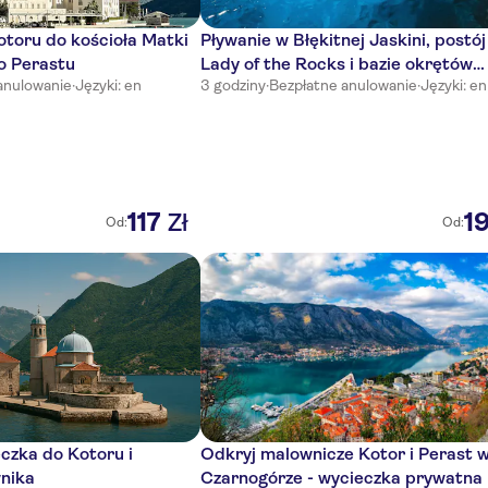
otoru do kościoła Matki
Pływanie w Błękitnej Jaskini, postój
do Perastu
Lady of the Rocks i bazie okrętów
anulowanie
·
Języki: en
3 godziny
·
Bezpłatne anulowanie
·
Języki: en
podwodnych
117
1
Zł
Od:
Od:
czka do Kotoru i
Odkryj malownicze Kotor i Perast 
nika
Czarnogórze - wycieczka prywatna