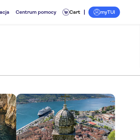
myTUI
acja
Centrum pomocy
Cart