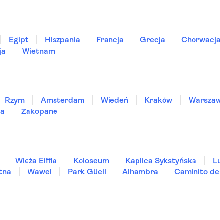
Egipt
Hiszpania
Francja
Grecja
Chorwacj
ja
Wietnam
Rzym
Amsterdam
Wiedeń
Kraków
Warsza
ia
Zakopane
Wieża Eiffla
Koloseum
Kaplica Sykstyńska
L
tna
Wawel
Park Güell
Alhambra
Caminito de