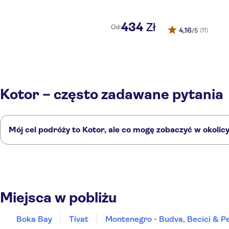
434
Zł
Od:
4,16
(11)
/5
Kotor – często zadawane pytania
Mój cel podróży to Kotor, ale co mogę zobaczyć w okolic
Kotor to doskonały wybór, ale w okolicy również znajdują się ciekawe mi
Boka Bay
Tivat
Montenegro - Budva, Becici & Pet
Herceg Novi
Grad
Miejsca w pobliżu
Boka Bay
Tivat
Montenegro - Budva, Becici & P