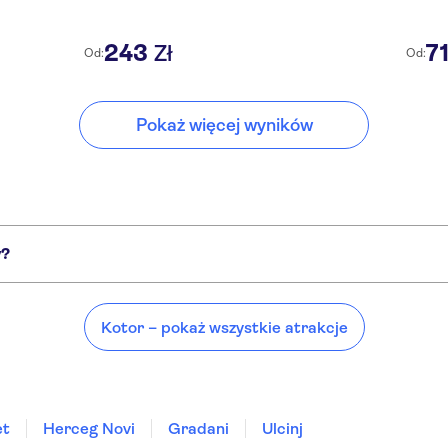
243
7
Zł
Od:
Od:
Pokaż więcej wyników
y?
ejsca, takie jak:
ani
Kotor – pokaż wszystkie atrakcje
et
Herceg Novi
Gradani
Ulcinj