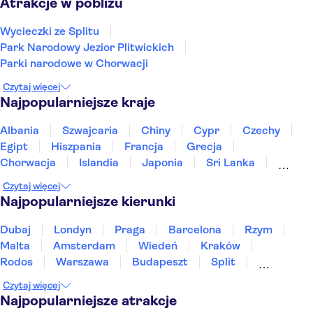
Atrakcje w pobliżu
Wycieczki ze Splitu
Park Narodowy Jezior Plitwickich
Parki narodowe w Chorwacji
Czytaj więcej
Najpopularniejsze kraje
Albania
Szwajcaria
Chiny
Cypr
Czechy
Egipt
Hiszpania
Francja
Grecja
Chorwacja
Islandia
Japonia
Sri Lanka
Maroko
Polska
Portugalia
Tajlandia
Czytaj więcej
Tunezja
Turcja
Wietnam
Najpopularniejsze kierunki
Dubaj
Londyn
Praga
Barcelona
Rzym
Malta
Amsterdam
Wiedeń
Kraków
Rodos
Warszawa
Budapeszt
Split
Gdańsk
Wrocław
Zakynthos
Poznań
Czytaj więcej
Sopot
Gdynia
Zakopane
Najpopularniejsze atrakcje