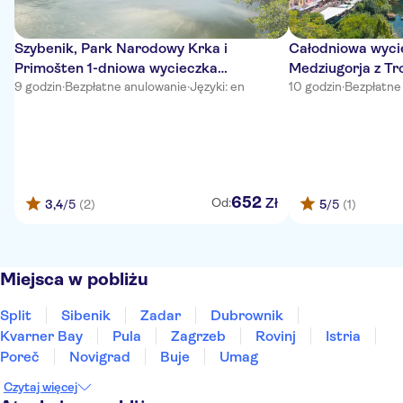
Szybenik, Park Narodowy Krka i
Całodniowa wyci
Primošten 1-dniowa wycieczka
Medziugorja z Tr
autokarowa z Trogiru
9 godzin
·
Bezpłatne anulowanie
·
Języki: en
10 godzin
·
Bezpłatne
652
Zł
Od:
3,4
/5
(2)
5
/5
(1)
Miejsca w pobliżu
Split
Sibenik
Zadar
Dubrownik
Kvarner Bay
Pula
Zagrzeb
Rovinj
Istria
Poreč
Novigrad
Buje
Umag
Czytaj więcej