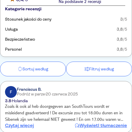
Na podstawie 2 recenzji
Kategorie recenzji
Stosunek jakości do ceny
3
/5
Usługa
3,8
/5
Bezpieczeństwo
3,8
/5
Personel
3,8
/5
Sortuj według
Filtruj według
Franciscus B.
F
Podróż w parze
20 czerwca 2025
3.8
Holandia
Zoals ik ook al heb doorgegeven aan SouthTours wordt er
misleidend geadverteerd ! De excursie zou tot 18.00u duren en in
Sibenek zijn we helemaal NIET geweest ! En om 17.00u waren we
Czytaj więcej
Wyświetl tłumaczenie
terug in Trogir. Overigens heeft de chauffeur hier helemaal niets