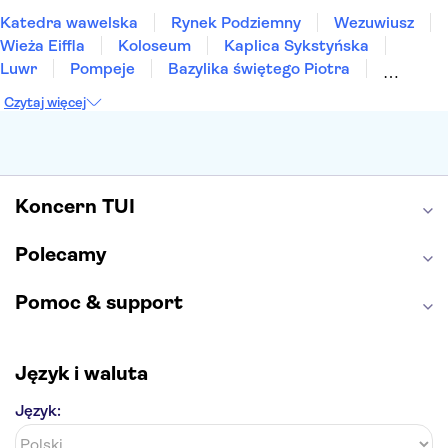
Katedra wawelska
Rynek Podziemny
Wezuwiusz
Wieża Eiffla
Koloseum
Kaplica Sykstyńska
Luwr
Pompeje
Bazylika świętego Piotra
Sagrada Familia
Akropol
Forum Romanum
Czytaj więcej
Etna
Wawel
Park Güell
Alhambra
Caminito del Rey
Park Narodowy Jezior Plitwickich
Energylandia
Pałac Kultury i Nauki
Koncern TUI
Polecamy
Pomoc & support
Język i waluta
Język: