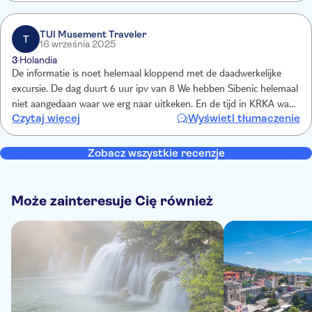
over gezegd. En van SouthTours kreeg ik een appje, dat dit was
vervallen door verkeersdrukte .... "hahaha". Krka is top !
TUI Musement Traveler
T
16 września 2025
3
Holandia
De informatie is noet helemaal kloppend met de daadwerkelijke
excursie. De dag duurt 6 uur ipv van 8 We hebben Sibenic helemaal
niet aangedaan waar we erg naar uitkeken. En de tijd in KRKA was
Czytaj więcej
Wyświetl tłumaczenie
maar 2.20 ipv van 3 uur. Wel hadden we een geweldig leuke
chauffeur die de dag erg aangenaam maakte .
Zobacz wszystkie recenzje
Może zainteresuje Cię również