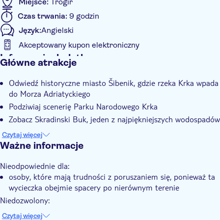
Miejsce:
Trogir
przygody.
Czas trwania:
9 godzin
Język:
Angielski
Akceptowany kupon elektroniczny
Informacje dodatkowe
Główne atrakcje
Natychmiastowe potwierdzenie
Odwiedź historyczne miasto Šibenik, gdzie rzeka Krka wpada
E-Voucher
do Morza Adriatyckiego
Group tour
Podziwiaj scenerię Parku Narodowego Krka
Transport w cenie
Zobacz Skradinski Buk, jeden z najpiękniejszych wodospadów
klifowych w Europie
Czytaj więcej
Odwiedź półwysep Primošten z jego ukochanymi plażami i
Ważne informacje
winnicami wpisanymi na listę UNESCO
Nieodpowiednie dla:
osoby, które mają trudności z poruszaniem się, ponieważ ta
wycieczka obejmie spacery po nierównym terenie
Niedozwolony:
pływać w parku
Czytaj więcej