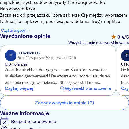
najpiękniejszych cudów przyrody Chorwacji w Parku
Narodowym Krka.
Zaczniesz od przejażdżki, która zabierze Cię między wybrzeżem
Dalmacji a zapleczem, podziwiając widoki na Trogir i Split, a
także inne malownicze wioski. Twój pierwszy przystanek będzie
Czytaj więcej
w Szybeniku, gdzie będziesz mógł podziwiać wpisaną na Listę
Wyróżnione opinie
3,4
/5
Światowego Dziedzictwa UNESCO katedrę św. Jakuba.
Wszystkie opinie są weryfikowane
Kontynuując jazdę, będziesz słuchać przewodnika
opowiadającego o historii tego obszaru. Następny przystanek
Franciscus B.
F
T
Podróż w parze
20 czerwca 2025
będzie w Parku Narodowym Krka. Będziesz spacerować
3.8
Holandia
3
Ho
drewnianymi ścieżkami i usłyszysz śpiew rzadkich ptaków inny
Zoals ik ook al heb doorgegeven aan SouthTours wordt er
De i
niż dźwięk wielowiekowych młynów z wodą morską. Następnie
misleidend geadverteerd ! De excursie zou tot 18.00u duren
daad
zobaczysz wspaniały Skradinski Buk, największy wodospad w
en in Sibenek zijn we helemaal NIET geweest ! En om
hebb
parku i jeden z najpiękniejszych wodospadów klifowych w
Czytaj więcej
Wyświetl tłumaczenie
Czy
17.00u waren we terug in Trogir. Overigens heeft de
uitk
Europie.
chauffeur hier helemaal niets over gezegd. En van
Wel 
Następnie odwiedzisz półwysep Primošten. Niektóre z
SouthTours kreeg ik een appje, dat dit was vervallen door
aan
Zobacz wszystkie opinie (2)
najczęściej wybieranych chorwackich plaż pochodzą z
verkeersdrukte .... "hahaha". Krka is top !
Primoštenu, a tamtejsze winnice znajdują się nawet na liście
Ważne informacje
światowego dziedzictwa kulturowego UNESCO. Ciesz się tym
Bezpłatne anulowanie
średniowiecznym miastem, aby popływać, odpocząć, zjeść lub
wybrać się na malowniczy spacer przed zakończeniem