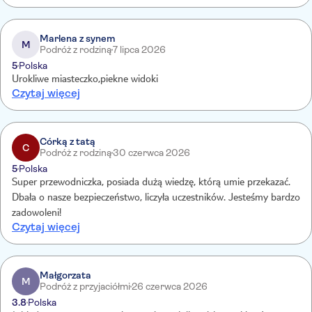
Marlena z synem
M
Podróż z rodziną
7 lipca 2026
5
Polska
Urokliwe miasteczko,piekne widoki
Czytaj więcej
Córką z tatą
C
Podróż z rodziną
30 czerwca 2026
5
Polska
Super przewodniczka, posiada dużą wiedzę, którą umie przekazać.
Dbała o nasze bezpieczeństwo, liczyła uczestników. Jesteśmy bardzo
zadowoleni!
Czytaj więcej
Małgorzata
M
Podróż z przyjaciółmi
26 czerwca 2026
3.8
Polska