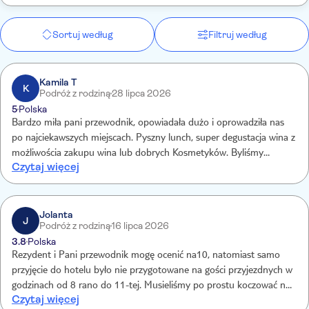
Sortuj według
Filtruj według
Kamila T
K
Podróż z rodziną
28 lipca 2026
5
Polska
Bardzo miła pani przewodnik, opowiadała dużo i oprowadziła nas
po najciekawszych miejscach. Pyszny lunch, super degustacja wina z
możliwościa zakupu wina lub dobrych Kosmetyków. Byliśmy
Czytaj więcej
również u Pana Janka sklep z najlepszymi pamiątkami, przyprawami
i nie tylko. Polecam 👍
Jolanta
J
Podróż z rodziną
16 lipca 2026
3.8
Polska
Rezydent i Pani przewodnik mogę ocenić na10, natomiast samo
przyjęcie do hotelu było nie przygotowane na gości przyjezdnych w
godzinach od 8 rano do 11-tej. Musieliśmy po prostu koczować na
Czytaj więcej
holu po nocnym locie samolotem.