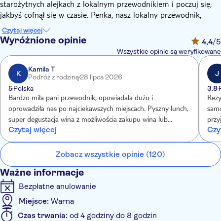
starożytnych alejkach z lokalnym przewodnikiem i poczuj się,
jakbyś cofnął się w czasie. Penka, nasz lokalny przewodnik,
mówi: „Budynki i zabytki z V wieku są nadal w użytku w
Czytaj więcej
Nesebyrze, co czyni go żywym muzeum. Dzięki tak
Wyróżnione opinie
4,4
/5
strategicznemu położeniu Nesebyr zawsze był ośrodkiem
Wszystkie opinie są weryfikowane
handlowym, a ponad 2500 lat temu wynaleziono tu pieniądze i
po raz pierwszy użyto ich w handlu”.
Kamila T
K
J
Podróż z rodziną
28 lipca 2026
Po odbiorze z Obzoru wyruszysz do Nesebyru, a po przyjeździe
5
Polska
3.8
na miejsce udasz się na wycieczkę z przewodnikiem po Starym
Bardzo miła pani przewodnik, opowiadała dużo i
Rezy
Mieście, które jest położone na wąskim półwyspie wcinającym
oprowadziła nas po najciekawszych miejscach. Pyszny lunch,
samo
się w Morze Czarne. Wędrując alejkami między drewnianymi
super degustacja wina z możliwościa zakupu wina lub
przy
domami, natkniesz się na starożytne bizantyjskie świątynie lub
Czytaj więcej
Czy
dobrych Kosmetyków. Byliśmy również u Pana Janka sklep z
po p
ruiny z czasów antycznych. Znajduje się tu tyle cennych
najlepszymi pamiątkami, przyprawami i nie tylko. Polecam
historycznych zabytków, że Nesebyr został wpisany na listę
👍
Zobacz wszystkie opinie (120)
światowego dziedzictwa UNESCO. Znajdziesz tutaj dowody,
które odzwierciedlają postęp architektoniczny całego regionu
Ważne informacje
Bałkanów i wschodniej części wybrzeża Morza Śródziemnego.
Bezpłatne anulowanie
Twój przewodnik opowie o historii i kulturze miasta, którego
zabytki pochodzą nawet z V wieku, i będzie towarzyszył Ci
Miejsce:
Warna
podczas zwiedzania bogato zdobionego wnętrza Cerkwi św.
Czas trwania:
od 4 godziny do 8 godzin
Szczepana. Po tym, jak zobaczysz cudowne freski, udasz się do