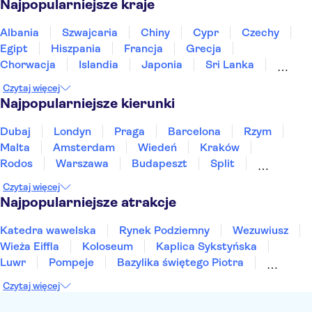
Najpopularniejsze kraje
Albania
Szwajcaria
Chiny
Cypr
Czechy
Egipt
Hiszpania
Francja
Grecja
Chorwacja
Islandia
Japonia
Sri Lanka
Maroko
Polska
Portugalia
Tajlandia
Czytaj więcej
Tunezja
Turcja
Wietnam
Najpopularniejsze kierunki
Dubaj
Londyn
Praga
Barcelona
Rzym
Malta
Amsterdam
Wiedeń
Kraków
Rodos
Warszawa
Budapeszt
Split
Gdańsk
Wrocław
Zakynthos
Poznań
Czytaj więcej
Sopot
Gdynia
Zakopane
Najpopularniejsze atrakcje
Katedra wawelska
Rynek Podziemny
Wezuwiusz
Wieża Eiffla
Koloseum
Kaplica Sykstyńska
Luwr
Pompeje
Bazylika świętego Piotra
Sagrada Familia
Akropol
Forum Romanum
Czytaj więcej
Etna
Wawel
Park Güell
Alhambra
Caminito del Rey
Park Narodowy Jezior Plitwickich