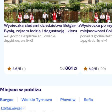
Wycieczka śladami dziedzictwa Bułgarii z
Wycieczka po rzy
Byalą, rejsem łodzią i degustacją likieru
miejscowości Sol
4-8 godzin
·
Bezpłatne anulowanie
·
lunchem
ponad 8 godzin
·
Bezp
Języki: de, en, fr +2
Języki: de, fr, nl +1
361
Zł
Od:
4,6
/5
(1)
4,2
/5
(129)
Miejsca w pobliżu
Burgas
Wielkie Tyrnowo
Płowdiw
Sofia
Czytaj więcej