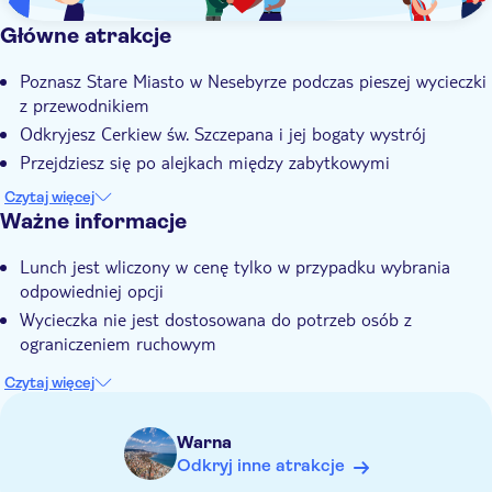
Główne atrakcje
Poznasz Stare Miasto w Nesebyrze podczas pieszej wycieczki
z przewodnikiem
Odkryjesz Cerkiew św. Szczepana i jej bogaty wystrój
Przejdziesz się po alejkach między zabytkowymi
drewnianymi domami
Czytaj więcej
Wykorzystasz czas wolny na samodzielne spacery po
Ważne informacje
Nesebyrze
Lunch jest wliczony w cenę tylko w przypadku wybrania
Posłuchasz lokalnego przewodnika z ogromną wiedzą na
odpowiedniej opcji
temat Nesebyru
Wycieczka nie jest dostosowana do potrzeb osób z
ograniczeniem ruchowym
Czytaj więcej
Warna
Odkryj inne atrakcje