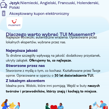
Język:
Niemiecki, Angielski, Francuski, Holenderski,
restauracji na trzydaniową ucztę, jeśli wybrałeś opcję z
Polski
lunchem. Będzie też trochę czasu wolnego na samodzielne
Akceptowany kupon elektroniczny
zwiedzanie miasta po południu.
Informacje dodatkowe
Wycieczka z przewodnikiem
Natychmiastowe potwierdzenie
Dlaczego warto wybrać TUI Musement?
Najlepsze wycieczki, autentyczne wrażenia. Opracowane przez
Doświadczenie wirtualne
lokalnych ekspertów, wybrane przez nas.
E-Voucher
Najwyższa jakość
Odbiór z hotelu
To drobne szczegóły wpływają na jakość: dodatkowy przystanek,
ukryty zakątek.
Oferujemy to, co najlepsze.
Stworzone przez nas
Stworzone z myślą o tym, co kochasz. Kształtowane przez Twoje
opinie. Opracowane w oparciu o
50 lat doświadczenia TUI.
Z lokalnym akcentem
Idealna pora. Widoki, które inni pomijają. Wejdź w buty
naszych
twórców i przewodników, którzy znają i kochają to miejsce.