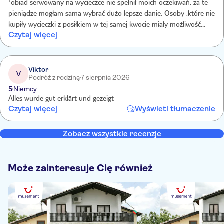
¹obiad serwowany na wycieczce nie spełnił moich oczekiwań, za te
pieniądze mogłam sama wybrać dużo lepsze danie. Osoby ,które nie
kupiły wycieczki z posiłkiem w tej samej kwocie miały możliwość
Czytaj więcej
wybrania dużo lepszego jedzenia.
Viktor
V
Podróż z rodziną
7 sierpnia 2026
5
Niemcy
Alles wurde gut erklärt und gezeigt
Czytaj więcej
Wyświetl tłumaczenie
Zobacz wszystkie recenzje
Może zainteresuje Cię również