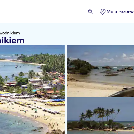
Moja rezerw
ewodnikiem
nikiem