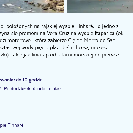
, położonych na rajskiej wyspie Tinharé. To jedno z
zyna się promem na Vera Cruz na wyspie Itaparica (ok.
dzi motorowej, która zabierze Cię do Morro de São
ztałowej wody pięciu plaż. Jeśli chcesz, możesz
i), takie jak linia zip od latarni morskiej do pierwszej
 i ciesz się tym rajem.
rwania:
do 10 godzin
ć:
Poniedziałek, środa i piątek
iór z hotelu
Transport w cenie
pie Tinharé