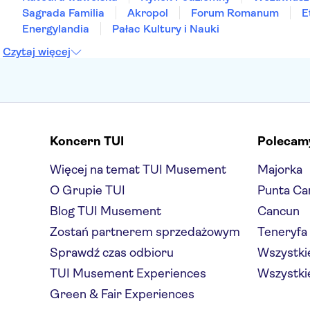
Sagrada Familia
Akropol
Forum Romanum
E
Energylandia
Pałac Kultury i Nauki
Czytaj więcej
Koncern TUI
Polecam
Więcej na temat TUI Musement
Majorka
O Grupie TUI
Punta Ca
Blog TUI Musement
Cancun
Zostań partnerem sprzedażowym
Teneryfa
Sprawdź czas odbioru
Wszystkie
TUI Musement Experiences
Wszystkie
Green & Fair Experiences