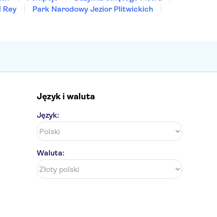
l Rey
Park Narodowy Jezior Plitwickich
Język i waluta
Język:
Waluta: