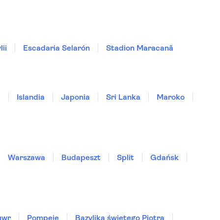
ii
Escadaria Selarón
Stadion Maracanã
a
Islandia
Japonia
Sri Lanka
Maroko
Warszawa
Budapeszt
Split
Gdańsk
uwr
Pompeje
Bazylika świętego Piotra