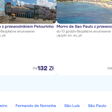
e z przewodnikiem Pelourinho
Morro de Sao Paulo z przewo
·
Bezpłatne anulowanie
·
do 10 godzin
·
Bezpłatne anulowanie
·
s, pt
Języki: en, es, pt
132
Zł
Od:
Od
eiro
Fernando de Noronha
São Luís
São Paulo