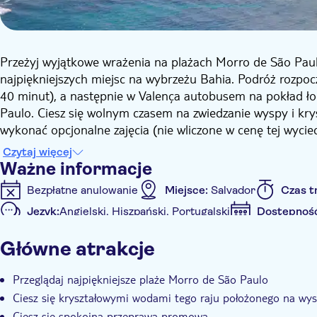
Przeżyj wyjątkowe wrażenia na plażach Morro de São Paulo
najpiękniejszych miejsc na wybrzeżu Bahia. Podróż rozpoc
40 minut), a następnie w Valença autobusem na pokład ło
Paulo. Ciesz się wolnym czasem na zwiedzanie wyspy i krys
wykonać opcjonalne zajęcia (nie wliczone w cenę tej wycieczk
plaży o długości 340 metrów. Podziwiaj żywiołową przyrodę
Czytaj więcej
Ważne informacje
Bezpłatne anulowanie
Miejsce:
Salvador
Czas t
Język:
Angielski, Hiszpański, Portugalski
Dostępnoś
Akceptowany kupon elektroniczny
Główne atrakcje
Informacje dodatkowe
Natychmiastowe potwierdzenie
Group tour
Odb
Przeglądaj najpiękniejsze plaże Morro de São Paulo
Ciesz się kryształowymi wodami tego raju położonego na wys
Ciesz się spokojną przeprawą promową