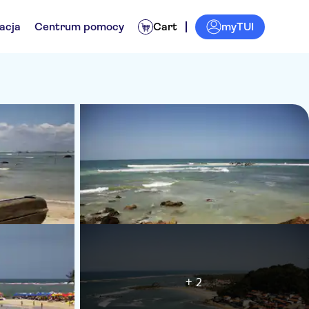
myTUI
acja
Centrum pomocy
Cart
+ 2