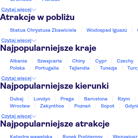
Czytaj więcej
Atrakcje w pobliżu
Statua Chrystusa Zbawiciela
Wodospad Iguazú
Czytaj więcej
Najpopularniejsze kraje
Albania
Szwajcaria
Chiny
Cypr
Czechy
Polska
Portugalia
Tajlandia
Tunezja
Turc
Czytaj więcej
Najpopularniejsze kierunki
Dubaj
Londyn
Praga
Barcelona
Rzym
Wrocław
Zakynthos
Poznań
Sopot
Gdyn
Czytaj więcej
Najpopularniejsze atrakcje
Katedra wawelska
Rynek Podziemny
Wezuwiusz