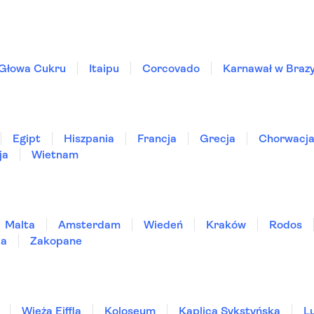
Głowa Cukru
Itaipu
Corcovado
Karnawał w Brazyl
Egipt
Hiszpania
Francja
Grecja
Chorwacj
ja
Wietnam
Malta
Amsterdam
Wiedeń
Kraków
Rodos
ia
Zakopane
Wieża Eiffla
Koloseum
Kaplica Sykstyńska
L