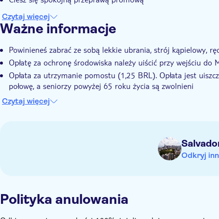
Czytaj więcej
Ważne informacje
Powinieneś zabrać ze sobą lekkie ubrania, strój kąpielowy, rę
Opłatę za ochronę środowiska należy uiścić przy wejściu do
Opłata za utrzymanie pomostu (1,25 BRL). Opłata jest uiszcz
połowę, a seniorzy powyżej 65 roku życia są zwolnieni
Skontaktuj się z lokalnym operatorem co najmniej 48 godzin
Czytaj więcej
kontaktowe znajdziesz w kuponie po dokonaniu rezerwacji
Salvado
Odkryj inn
Polityka anulowania