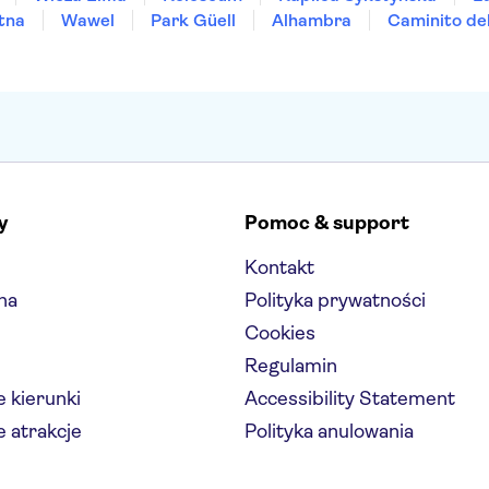
tna
Wawel
Park Güell
Alhambra
Caminito de
y
Pomoc & support
Kontakt
na
Polityka prywatności
Cookies
Regulamin
 kierunki
Accessibility Statement
 atrakcje
Polityka anulowania