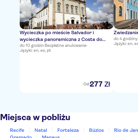
Wycieczka po mieście Salvador i
Zwiedzani
do 4 godziny
wycieczka panoramiczna z Costa do
Języki: en, e
do 10 godzin
·
Bezpłatne anulowanie
·
Sauípe i Praia do Forte
Języki: en, es, pt
277
Zł
Od:
Miejsca w pobliżu
Recife
Natal
Fortaleza
Búzios
Rio de Jan
Gramado
Manaus