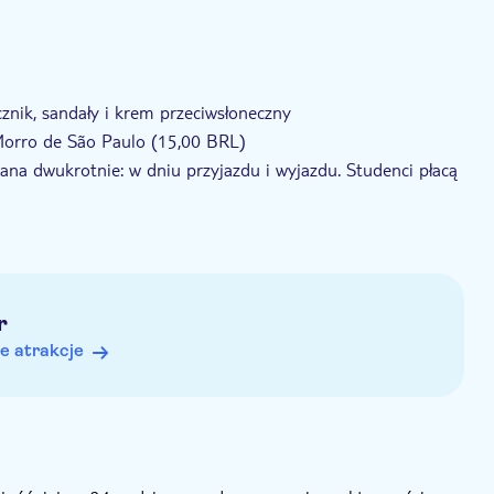
cznik, sandały i krem przeciwsłoneczny
 Morro de São Paulo (15,00 BRL)
ana dwukrotnie: w dniu przyjazdu i wyjazdu. Studenci płacą
 przed datą wycieczki, aby umówić się na odbiór. Dane
r
e atrakcje