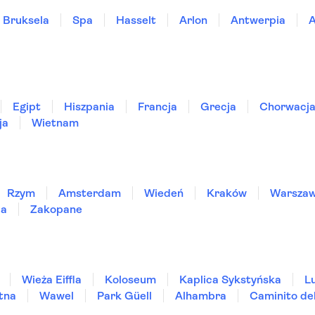
Bruksela
Spa
Hasselt
Arlon
Antwerpia
Egipt
Hiszpania
Francja
Grecja
Chorwacj
ja
Wietnam
Rzym
Amsterdam
Wiedeń
Kraków
Warsza
ia
Zakopane
Wieża Eiffla
Koloseum
Kaplica Sykstyńska
L
tna
Wawel
Park Güell
Alhambra
Caminito de