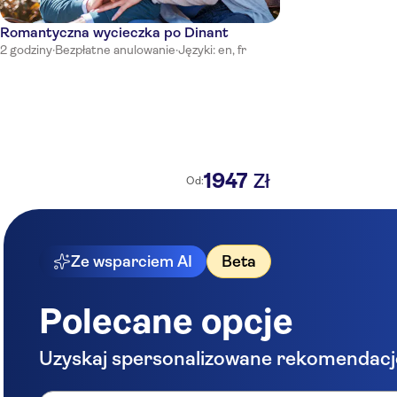
Romantyczna wycieczka po Dinant
2 godziny
·
Bezpłatne anulowanie
·
Języki: en, fr
1947
Zł
Od:
Ze wsparciem AI
Beta
Polecane opcje
Uzyskaj spersonalizowane rekomendacj