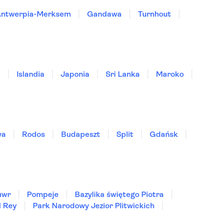
Antwerpia-Merksem
Gandawa
Turnhout
a
Islandia
Japonia
Sri Lanka
Maroko
wa
Rodos
Budapeszt
Split
Gdańsk
uwr
Pompeje
Bazylika świętego Piotra
l Rey
Park Narodowy Jezior Plitwickich