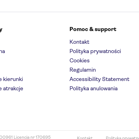
y
Pomoc & support
Kontakt
na
Polityka prywatności
Cookies
Regulamin
 kierunki
Accessibility Statement
 atrakcje
Polityka anulowania
00961 Licencja nr 170695
Kontakt
Polityka prywatn