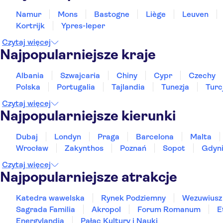
Namur
Mons
Bastogne
Liège
Leuven
Kortrijk
Ypres-Ieper
Czytaj więcej
Najpopularniejsze kraje
Albania
Szwajcaria
Chiny
Cypr
Czechy
Polska
Portugalia
Tajlandia
Tunezja
Turc
Czytaj więcej
Najpopularniejsze kierunki
Dubaj
Londyn
Praga
Barcelona
Malta
Wrocław
Zakynthos
Poznań
Sopot
Gdyn
Czytaj więcej
Najpopularniejsze atrakcje
Katedra wawelska
Rynek Podziemny
Wezuwiusz
Sagrada Familia
Akropol
Forum Romanum
E
Energylandia
Pałac Kultury i Nauki