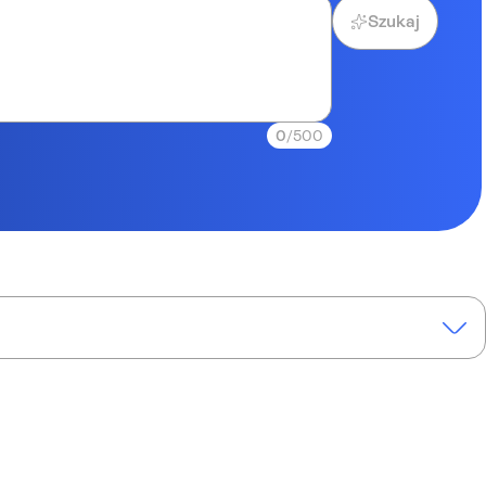
Szukaj
0
/500