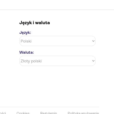
Język i waluta
Język:
Waluta:
ości
Cookies
Regulamin
Polityka anulowania