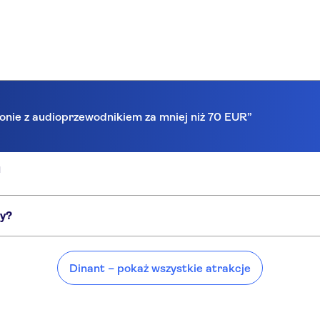
lonie z audioprzewodnikiem za mniej niż 70 EUR”
a
cy?
iejsca, takie jak:
Dinant – pokaż wszystkie atrakcje