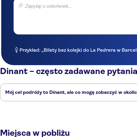
Zapytaj o cokolwiek...
Przykład: „Bilety bez kolejki do La Pedrera w Barce
Dinant – często zadawane pytani
Mój cel podróży to Dinant, ale co mogę zobaczyć w okoli
Dinant to doskonały wybór, ale w okolicy również znajdują się ciekawe m
Namur
Mons
Bastogne
Liège
Leuven
Miejsca w pobliżu