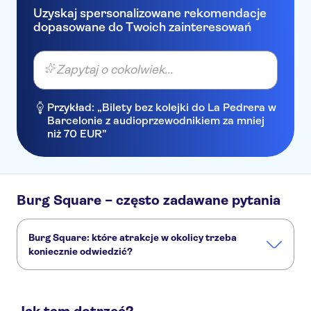
Uzyskaj spersonalizowane rekomendacje
dopasowane do Twoich zainteresowań
Zapytaj o cokolwiek...
Przykład: „Bilety bez kolejki do La Pedrera w
Barcelonie z audioprzewodnikiem za mniej
niż 70 EUR”
Burg Square – często zadawane pytania
Burg Square: które atrakcje w okolicy trzeba
koniecznie odwiedzić?
Burg Square to bardzo ciekawe miejsce, a dodatkowo w
pobliżu znajdziesz inne zabytki:
Groeninge Museum
Historium Brugge