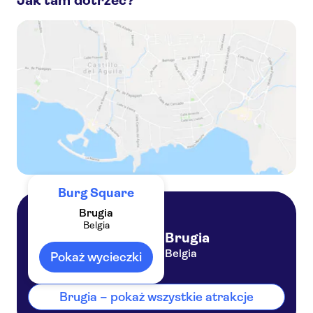
Jak tam dotrzeć?
De Halve Maan Brewery
Rosary Quay
Minnewater, Lake of Love
Choco-Story w Brugii
Burg Square
Brugia
Belgia
Brugia
Belgia
Pokaż wycieczki
Brugia – pokaż wszystkie atrakcje