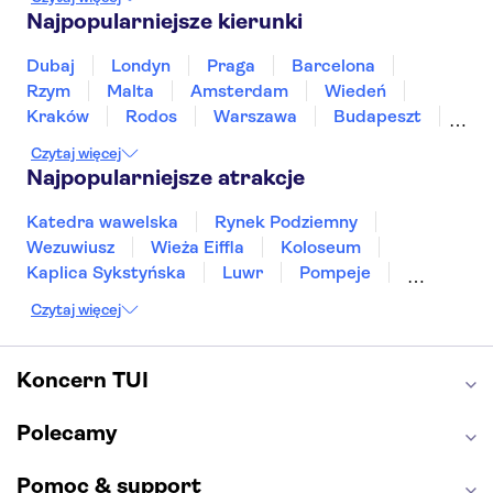
Tajlandia
Tunezja
Turcja
Wietnam
Najpopularniejsze kierunki
Dubaj
Londyn
Praga
Barcelona
Rzym
Malta
Amsterdam
Wiedeń
Kraków
Rodos
Warszawa
Budapeszt
Split
Gdańsk
Wrocław
Zakynthos
Czytaj więcej
Poznań
Sopot
Gdynia
Zakopane
Najpopularniejsze atrakcje
Katedra wawelska
Rynek Podziemny
Wezuwiusz
Wieża Eiffla
Koloseum
Kaplica Sykstyńska
Luwr
Pompeje
Bazylika świętego Piotra
Sagrada Familia
Czytaj więcej
Akropol
Forum Romanum
Etna
Wawel
Park Güell
Alhambra
Caminito del Rey
Koncern TUI
Park Narodowy Jezior Plitwickich
Energylandia
Pałac Kultury i Nauki
Polecamy
Pomoc & support