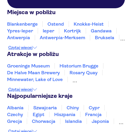
Miejsca w pobliżu
Blankenberge
Ostend
Knokke-Heist
Ypres-Ieper
Ieper
Kortrijk
Gandawa
Antwerpia
Antwerpia-Merksem
Bruksela
Mons
Leuven
Turnhout
Namur
Czytaj więcej
Atrakcje w pobliżu
Groeninge Museum
Historium Brugge
De Halve Maan Brewery
Rosary Quay
Minnewater, Lake of Love
Choco-Story w Brugii
Wielki Plac w Brukseli
Czytaj więcej
Atomium w Brukseli
Grote Markt Antwerp
Najpopularniejsze kraje
Cathedral of Our Lady Antwerp
Graslei and Korenlei
Het Steen Castle
Albania
Szwajcaria
Chiny
Cypr
Castle Gravensteen
Vrijdagmarkt
Czechy
Egipt
Hiszpania
Francja
Rubens House
Grecja
Chorwacja
Islandia
Japonia
Sri Lanka
Maroko
Polska
Portugalia
Czytaj więcej