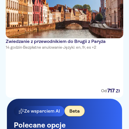
Zwiedzanie z przewodnikiem do Brugii z Paryża
14 godzin
·
Bezpłatne anulowanie
·
Języki: en, fr, es +2
717
Zł
Od:
Ze wsparciem AI
Beta
Polecane opcje