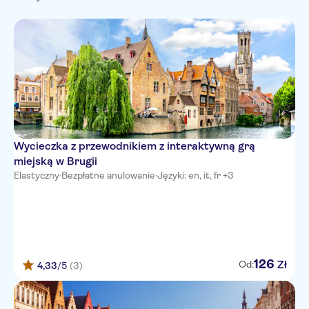
Niemiecki
atrakcie
Włoski
Japoński
Holenderski
Portugalski
Wycieczka z przewodnikiem z interaktywną grą
miejską w Brugii
Elastyczny
·
Bezpłatne anulowanie
·
Języki: en, it, fr +3
126
Zł
Od:
4,33
/5
(3)