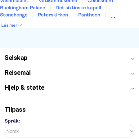
Vasamuseet
Vatikanmuseene
Colosseum
Buckingham Palace
Det sixtinske kapell
Stonehenge
Peterskirken
Pantheon
Empire State Building
Moulin Rouge
Les mer
Burj Khalifa
Keukenhof
Edinburgh Castle
Alcatraz
Alhambra
Harry Potter Studios
Anne Franks hus
Energylandia
Blue Lagoon
Golden Circle
Selskap
Reisemål
Hjelp & støtte
Tilpass
Språk: