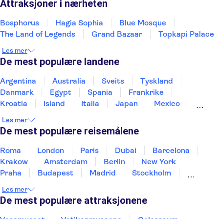
Attraksjoner i nærheten
Bosphorus
Hagia Sophia
Blue Mosque
The Land of Legends
Grand Bazaar
Topkapi Palace
Les mer
De mest populære landene
Argentina
Australia
Sveits
Tyskland
Danmark
Egypt
Spania
Frankrike
Kroatia
Island
Italia
Japan
Mexico
Norge
New Zealand
Polen
Portugal
Les mer
Sverige
Thailand
Tyrkia
De mest populære reisemålene
Roma
London
Paris
Dubai
Barcelona
Krakow
Amsterdam
Berlin
New York
Praha
Budapest
Madrid
Stockholm
Nice
Milano
Bergen
Gdansk
Oslo
Les mer
Alicante
Riga
De mest populære attraksjonene