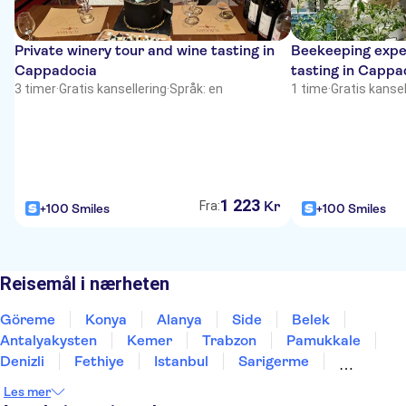
Private winery tour and wine tasting in
Beekeeping expe
Cappadocia
tasting in Cappa
3 timer
·
Gratis kansellering
·
Språk: en
1 time
·
Gratis kansel
1
223
Kr
Fra:
+100 Smiles
+100 Smiles
Reisemål i nærheten
Göreme
Konya
Alanya
Side
Belek
Antalyakysten
Kemer
Trabzon
Pamukkale
Denizli
Fethiye
Istanbul
Sarigerme
Marmaris
Kusadasi
Les mer