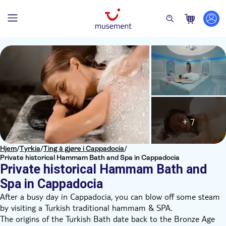
+ 7
Hjem
/
Tyrkia
/
Ting å gjøre i Cappadocia
/
Private historical Hammam Bath and Spa in Cappadocia
Private historical Hammam Bath and
Spa in Cappadocia
After a busy day in Cappadocia, you can blow off some steam
by visiting a Turkish traditional hammam & SPA.
The origins of the Turkish Bath date back to the Bronze Age