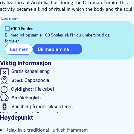
civilizations of Anatolia, but during the Ottoman Empire this
activity became a kind of ritual in which the body and the soul
were cleansed.
Les mer
Enter the fully marble-decorated premises, built in the
traditional oriental style, and lie down on the hot stone in the
+100 Smiles
center of the room. The professional Hammam staff will start
Bli med nå og samle 100 Smiles, så får du unike tilbud og
fordeler.
pouring hot water over your body and scrub every part of it, to
remove all dead body cells, leaving your skin smooth and
Bli medlem nå
Les mer
glowing. A foam massage immediately follows, to experience a
sense of rejuvenation. If you want, you can also purchase a
Viktig informasjon
relaxing aromatherapy oil massage.
Gratis kansellering
Sted:
Cappadocia
Gyldighet:
Fleksibel
Språk:
English
Voucher på mobil aksepteres
Ytterligere informasjon
Høydepunkt
Øyeblikkelig bekreftelse
Relax in a traditional Turkish Hammam
Privat rundtur