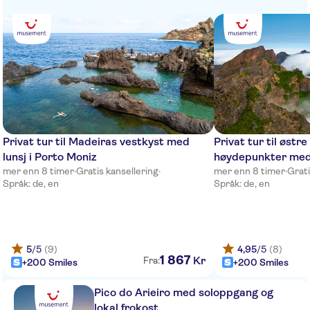
Belmond Reid's Palace
The Cliff Bay Resort
Porto Mare
Hotel RIU Madeira
VidaMar Resorts Madeira
Privat tur til Madeiras vestkyst med
Privat tur til østr
lunsj i Porto Moniz
høydepunkter med
The Vine
mer enn 8 timer
·
Gratis kansellering
·
mer enn 8 timer
·
Grati
Madeira Panoramico
Språk: de, en
Språk: de, en
TUI Blue Madeira Gardens
Enotel Magnolia
5
/5
(9)
4,95
/5
(8)
1
867
Kr
Fra:
Pestana Royal Premium
+200 Smiles
+200 Smiles
Quintinha de Sao Joao
Pico do Arieiro med soloppgang og
lokal frokost