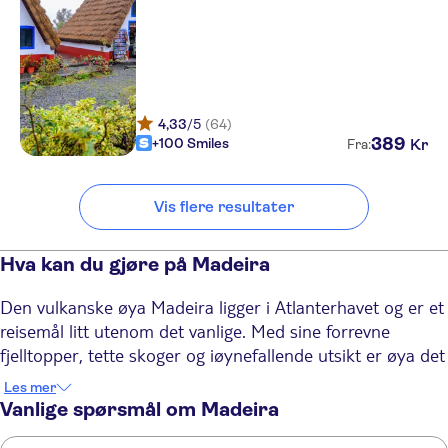
Vila Gale Santa Cruz
Dom Pedro Garajau
Orquidea
4,33
/5
(64)
389
+100 Smiles
Kr
Fra:
Residencial Mariazinha
Residencial Vila Lusitania
Vis flere resultater
Dom Pedro Madeira
Hva kan du gjøre på Madeira
Inn & Art Hotel Gallery
Quinta Mirabela
Den vulkanske øya Madeira ligger i Atlanterhavet og er et
reisemål litt utenom det vanlige. Med sine forrevne
White Waters
fjelltopper, tette skoger og iøynefallende utsikt er øya det
perfekte stedet for dem som ønsker en aktiv ferie med
Residencial Amparo
Les mer
mye friluftsliv. Funchal er Madeiras pulserende
Vanlige spørsmål om Madeira
Paraiso Apartamentos
hovedstad, med et yrende kulturliv og kosmopolitisk
Turisticos