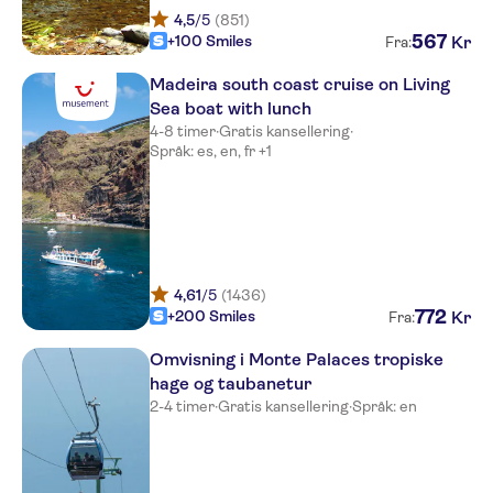
Cais da Oliveira
4,5
/5
(851)
567
+100 Smiles
Kr
Fra:
Pestana Grand Premium Ocean
Resort
Madeira south coast cruise on Living
Sea boat with lunch
Porto Santa Maria
4-8 timer
·
Gratis kansellering
·
Språk: es, en, fr +1
Dorisol Florasol
Pestana Carlton Madeira Ocean
Resort Hotel
Girassol
4,61
/5
(1436)
NEXT SAVOY
772
+200 Smiles
Kr
Fra:
Dorisol Buganvilia
Omvisning i Monte Palaces tropiske
hage og taubanetur
Pestana Village Garden Resort
Aparthotel
2-4 timer
·
Gratis kansellering
·
Språk: en
Estalagem Quinta da Casa
Branca