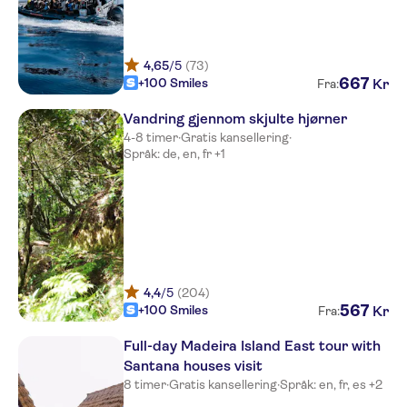
Vila Baleira Funchal
Residencial Greco
4,65
/5
(73)
Quinta do Monte Panoramic
667
+100 Smiles
Kr
Fra:
Gardens
Vandring gjennom skjulte hjørner
Casa Velha do Palheiro
4-8 timer
·
Gratis kansellering
·
Språk: de, en, fr +1
THE EDITORY OCEAN WAY
FUNCHA
TURIM Santa Maria Hotel
Residencial Monumental
Quinta Mae Dos Homens
Garden Village
4,4
/5
(204)
567
+100 Smiles
Kr
Fra:
Pestana Casino Studios
Full-day Madeira Island East tour with
Quinta da Bela Vista
Santana houses visit
8 timer
·
Gratis kansellering
·
Språk: en, fr, es +2
Flame Tree Madeira Guest
House