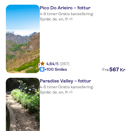
Dorisol Estrelicia
Pico Do Arieiro – fottur
Jardins d'Ajuda Suite
4-8 timer
·
Gratis kansellering
·
Språk: de, en, fr +1
Pestana Bay Ocean Aparthotel
Golden Residence
The Views Oasis
The Editory Garden Funchal
4,64
/5
(267)
Quinta Bela Sao Tiago
567
+100 Smiles
Kr
Fra:
Quinta Jardins do Lago
Paradise Valley – fottur
4-8 timer
·
Gratis kansellering
·
Quinta Funchal Gardens
Språk: de, en, fr +1
Baia Azul
Madeira
Savoy Royal