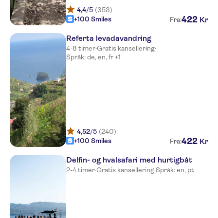
Royal Orchid
4,4
/5
(353)
422
+100 Smiles
Kr
Fra:
Quinta da Penha de França
Referta levadavandring
Enotel Lido Madeira
4-8 timer
·
Gratis kansellering
·
Språk: de, en, fr +1
Vila Ventura
Windsor
Funchal Design
Residencial Gordon
4,52
/5
(240)
Barceló Funchal Oldtown
422
+100 Smiles
Kr
Fra:
Quinta Perestrello Heritage
Delfin- og hvalsafari med hurtigbåt
House
2-4 timer
·
Gratis kansellering
·
Språk: en, pt
Escola
Duas Torres