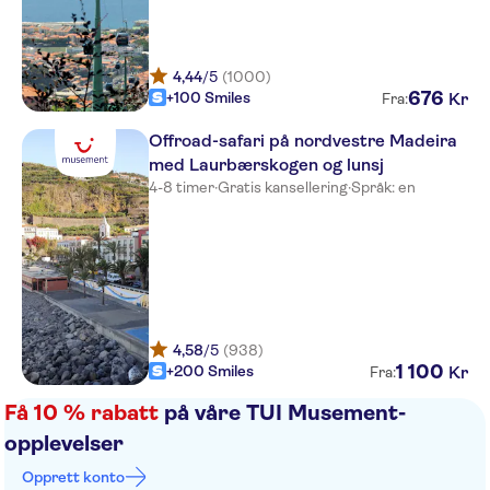
Dorisol Mimosa
Albergaria Dias
4,44
/5
(1000)
Raga
676
+100 Smiles
Kr
Fra:
Melia Madeira Mare
Offroad-safari på nordvestre Madeira
med Laurbærskogen og lunsj
Sentido Galomar
4-8 timer
·
Gratis kansellering
·
Språk: en
Quinta Splendida Wellness &
Botanical Garden
Quinta Penha França Mar
Ocean Gardens
4,58
/5
(938)
Pestana Vila Lido Madeira
1
100
+200 Smiles
Kr
Fra:
Suite Hotel Eden Mar
Få 10 % rabatt
på våre TUI Musement-
opplevelser
Roca Mar
Opprett konto
Alto Lido