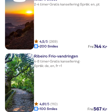
Madeira Bright Star Hotel
2-4 timer
·
Gratis kansellering
·
Språk: en, pt
Pestana Casino Park Hotel &
Casino
NO-PICKUP
Pestana Miramar Garden
Resort Aparthotel
4,5
/5
(269)
744
+200 Smiles
Kr
Fra:
Sentido Galosol
Ribeiro Frio-vandringen
Orca Praia
4-8 timer
·
Gratis kansellering
·
Språk: de, en, fr +1
The Residence Porto Mare
Castanheiro Boutique Hotel
Imperatriz Aparthotel
Pestana CR7
4,61
/5
(110)
Alpino Atlantico
567
+100 Smiles
Kr
Fra: