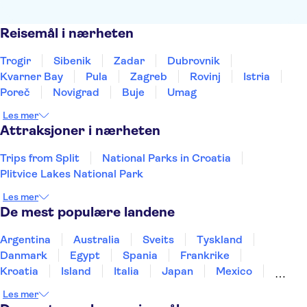
Reisemål i nærheten
Trogir
Sibenik
Zadar
Dubrovnik
Kvarner Bay
Pula
Zagreb
Rovinj
Istria
Poreč
Novigrad
Buje
Umag
Les mer
Attraksjoner i nærheten
Trips from Split
National Parks in Croatia
Plitvice Lakes National Park
Les mer
De mest populære landene
Argentina
Australia
Sveits
Tyskland
Danmark
Egypt
Spania
Frankrike
Kroatia
Island
Italia
Japan
Mexico
Norge
New Zealand
Polen
Portugal
Les mer
Sverige
Thailand
Tyrkia