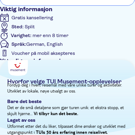
Viktig informasjon
Gratis kansellering
Sted:
Split
Varighet:
mer enn 8 timer
Språk:
German, English
Voucher på mobil aksepteres
Ytterligere informasjon
Inngangsbilletter inkludert
Guidet rundtur
Hvorfor velge TUI Musement-opplevelser
Fordyp deg i hvert reisemål med våre unike turer og aktiviteter.
Øyeblikkelig bekreftelse
Utviklet av lokale, nøye utvalgt av oss.
Elektronisk billett
Bare det beste
Hotel pick up
Det er de små detaljene som gjør turen unik: et ekstra stopp, et
skjult hjørne...
Vi tilbyr kun det beste.
Laget av oss
Utformet etter det du liker, tilpasset dine ønsker og utviklet med
utgangspunkt i
TUIs 50 års erfaring innen reiselivet.