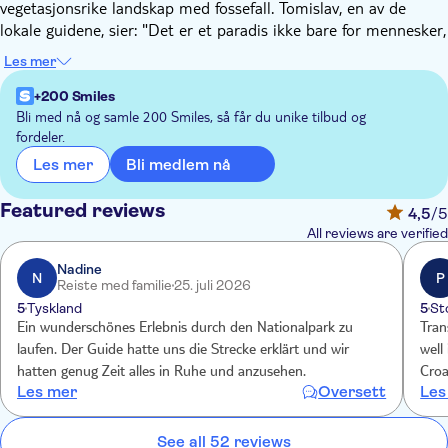
vegetasjonsrike landskap med fossefall. Tomislav, en av de
lokale guidene, sier: "Det er et paradis ikke bare for mennesker,
men også for de 860 planteartene og 240 fugle- og fiskearter
Les mer
som lever i Krka nasjonalpark."
Krka nasjonalpark er et vernet område med tordnende
+200 Smiles
fossefall, innsjøer og turstier langs elvebredden. Etter en kort
Bli med nå og samle 200 Smiles, så får du unike tilbud og
fordeler.
introduksjon har du dagen til å spasere langs trebroene ved
vannkanten og beundre naturen. Men parkens kronjuvel er
Bli medlem nå
Les mer
Skradinski Buk – et enormt naturlig basseng med 17 fosser
som strømmer gjennom trærne. Tomislav legger til: "De
Featured reviews
4,5
/5
eventyrlige trinnene i Skradinski Buk ble dannet av lag med
All reviews are verified
travertin som har bygget seg opp fra mineralkildene som
forsyner det."
Nadine
N
P
Reiste med familie
25. juli 2026
Vi stopper på en lokal restaurant og nyter et måltid mens vi
5
Tyskland
5
St
beundrer den vakre utsikten. Deretter har du hele
Ein wunderschönes Erlebnis durch den Nationalpark zu
Tran
ettermiddagen til å utforske parken på egen hånd. Du kan se
laufen. Der Guide hatte uns die Strecke erklärt und wir
well
på dyrelivet langs stiene, der nattergaler, hegrer, falker og ugler
hatten genug Zeit alles in Ruhe und anzusehen.
Croa
er faste gjester. I tillegg er vannet så klart at det er lett å se fisk
Les mer
Oversett
Les
i Krkaelven. Bare ved å spasere langs parkens gangveier får du
en helt ny forståelse for naturens kraft og kunstneriske evner.
See all 52 reviews