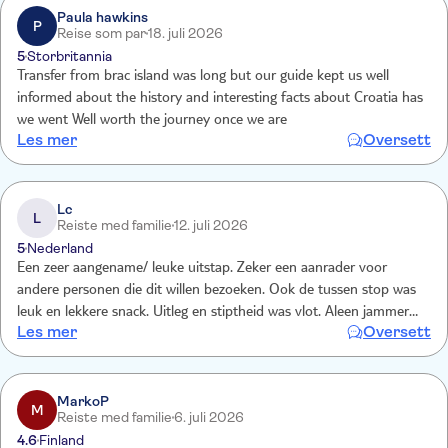
Paula hawkins
P
Reise som par
18. juli 2026
5
Storbritannia
Transfer from brac island was long but our guide kept us well
informed about the history and interesting facts about Croatia has
we went Well worth the journey once we are
Les mer
Oversett
Lc
L
Reiste med familie
12. juli 2026
5
Nederland
Een zeer aangename/ leuke uitstap. Zeker een aanrader voor
andere personen die dit willen bezoeken. Ook de tussen stop was
leuk en lekkere snack. Uitleg en stiptheid was vlot. Aleen jammer
Les mer
Oversett
dat er geen Nederlandse gids kon aangeboden worden.
MarkoP
M
Reiste med familie
6. juli 2026
4.6
Finland