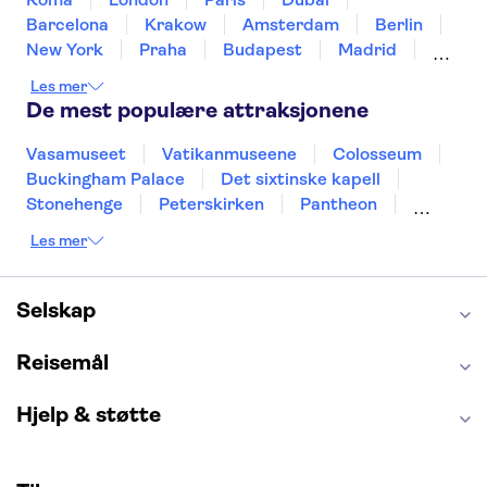
Barcelona
Krakow
Amsterdam
Berlin
New York
Praha
Budapest
Madrid
Stockholm
Nice
Milano
Bergen
Les mer
Gdansk
Oslo
Alicante
Riga
De mest populære attraksjonene
Vasamuseet
Vatikanmuseene
Colosseum
Buckingham Palace
Det sixtinske kapell
Stonehenge
Peterskirken
Pantheon
Empire State Building
Moulin Rouge
Les mer
Burj Khalifa
Keukenhof
Edinburgh Castle
Alcatraz
Alhambra
Harry Potter Studios
Anne Franks hus
Energylandia
Selskap
Blue Lagoon
Golden Circle
Reisemål
Hjelp & støtte