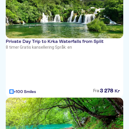
Historic Hotel old Domenic
Apartmani Ana Leko
Palace Suites Heritage Hotel -
Adults Only
Apartment Marin
Private Day Trip to Krka Waterfalls from Split
8 timer
·
Gratis kansellering
·
Språk: en
Hotel Bellevue Split
Heritage Hotel Diocletian
Residence Stine
Heritage Hotel Santa Lucia
3
278
Kr
Fra:
+100 Smiles
Sweet Dreams Accommodations
& Hostel
Palace Apartments Martinj Split
Heritage Hotel Antique Split