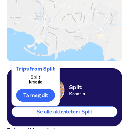
Krka waterfalls tour from Split - blue and green oasis
Trips from Split
Split
Kroatia
Split
Kroatia
Ta meg dit
Se alle aktiviteter i Split