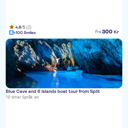
Royal Suites
Apartman Hotel Paradiso
4,8
/5
(2)
300
Kr
Fra:
Atrium Hotel
+100 Smiles
Hotel Peristil
Divota Apartment Hotel
Piazza Heritage Hotel
Emperor's Suites
Piazza Heritage Hotel
Blue Cave and 6 Islands boat tour from Split
10 timer
·
Språk: en
Villa Vice
Dioklecijan Hotel & Residence
Studios Zdenka