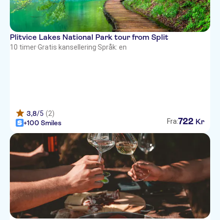
Punta Hotel Split
Vila Nepos Hotel
Plitvice Lakes National Park tour from Split
Hotel President Split
10 timer
·
Gratis kansellering
·
Språk: en
Split Apartments - Peric Hotel
Jupiter Heritage Hotel
Villa Split Heritage Hotel
3,8
/5
(2)
Marmont Hotel Heritage
722
Kr
Fra:
+100 Smiles
Cora Hotel
Hotel Kastel 1700
Deluxe Collection Hotel Kastel
Hotel Globo
Hotel Vestibul Palace