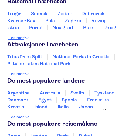
Reisemål i nærheten
Trogir
Sibenik
Zadar
Dubrovnik
Kvarner Bay
Pula
Zagreb
Rovinj
Istria
Poreč
Novigrad
Buje
Umag
Les mer
Attraksjoner i nærheten
Trips from Split
National Parks in Croatia
Plitvice Lakes National Park
Les mer
De mest populære landene
Argentina
Australia
Sveits
Tyskland
Danmark
Egypt
Spania
Frankrike
Kroatia
Island
Italia
Japan
Mexico
Norge
New Zealand
Polen
Les mer
Portugal
Sverige
Thailand
Tyrkia
De mest populære reisemålene
Roma
London
Paris
Dubai