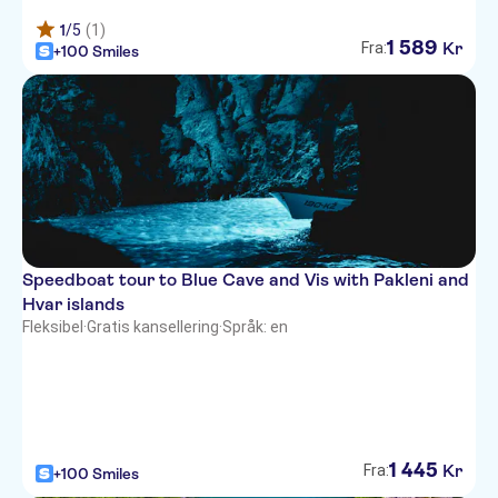
Hotel Ora
1
/5
(1)
1
589
Kr
Fra:
Spaleto
+100 Smiles
Samstag
Speedboat tour to Blue Cave and Vis with Pakleni and
Hvar islands
Fleksibel
·
Gratis kansellering
·
Språk: en
1
445
Kr
Fra:
+100 Smiles