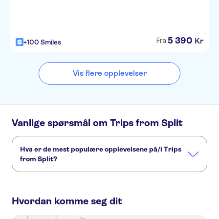
5
390
Kr
Fra:
+100 Smiles
Vis flere opplevelser
Vanlige spørsmål om Trips from Split
Hva er de mest populære opplevelsene på/i Trips
from Split?
Dette er de mest populære aktivitetene på/i Trips from Split:
Shared Day Trip to Krka Waterfalls from Split
Hvordan komme seg dit
Private Day Trip to Krka Waterfalls from Split
Plitvice Lakes National Park tour from Split
Krka Waterfalls tour from Split with wine tasting