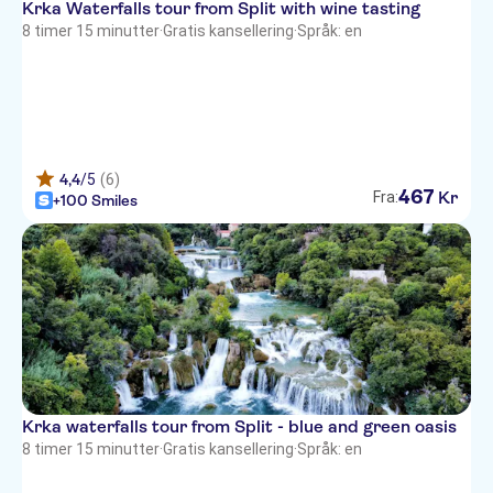
Krka Waterfalls tour from Split with wine tasting
Hotel Rose
8 timer 15 minutter
·
Gratis kansellering
·
Språk: en
Judita Palace Heritage Hotel
AC Hotel Split
Hotel Diocletian Palace
Experience
4,4
/5
(6)
467
Kr
Fra:
KULUSIC
+100 Smiles
Camera Hotel
Apartments Gajeta
Hotel Marul
Heritage Hotel Cardo
Hotel Murum
Krka waterfalls tour from Split - blue and green oasis
8 timer 15 minutter
Cornaro Hotel
·
Gratis kansellering
·
Språk: en
Piano Suites