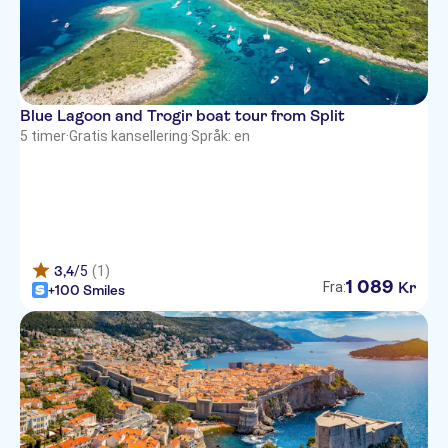
Blue Lagoon and Trogir boat tour from Split
5 timer
·
Gratis kansellering
·
Språk: en
3,4
/5
(1)
1
089
Kr
Fra:
+100 Smiles