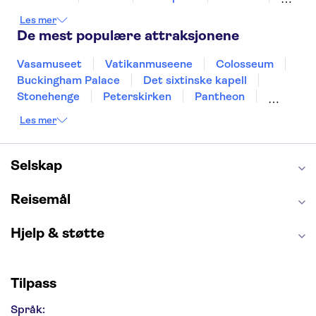
Stockholm
Nice
Milano
Bergen
Les mer
Gdansk
Oslo
Alicante
Riga
De mest populære attraksjonene
Vasamuseet
Vatikanmuseene
Colosseum
Buckingham Palace
Det sixtinske kapell
Stonehenge
Peterskirken
Pantheon
Empire State Building
Moulin Rouge
Les mer
Burj Khalifa
Keukenhof
Edinburgh Castle
Alcatraz
Alhambra
Harry Potter Studios
Anne Franks hus
Energylandia
Selskap
Blue Lagoon
Golden Circle
Reisemål
Hjelp & støtte
Tilpass
Språk: