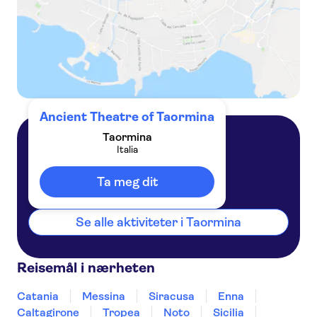
Ancient Theatre of Taormina
Taormina
Italia
Taormina
Italia
Ta meg dit
Se alle aktiviteter i Taormina
Reisemål i nærheten
Catania
Messina
Siracusa
Enna
Caltagirone
Tropea
Noto
Sicilia