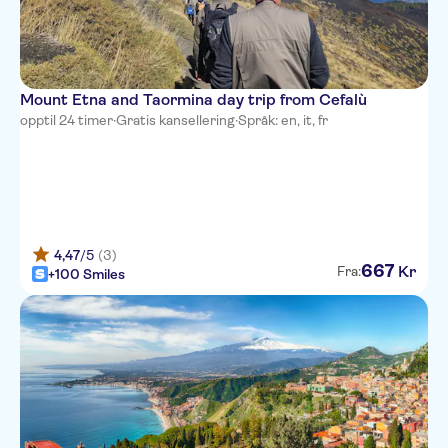
Mount Etna and Taormina day trip from Cefalù
opptil 24 timer
·
Gratis kansellering
·
Språk: en, it, fr
4,47
/5
(3)
667
Kr
Fra:
+100 Smiles