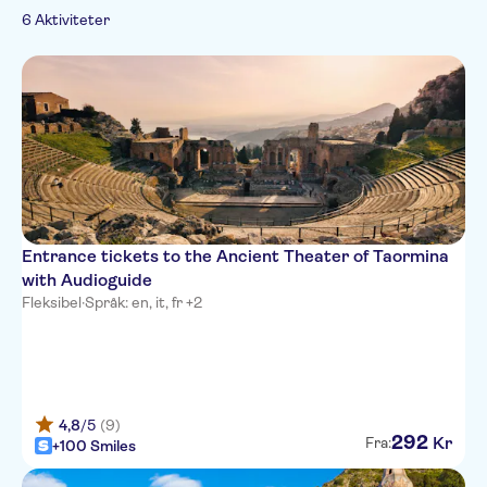
Spanish
6 Aktiviteter
German
Entrance tickets to the Ancient Theater of Taormina
with Audioguide
Fleksibel
·
Språk: en, it, fr +2
4,8
/5
(9)
292
Kr
Fra:
+100 Smiles