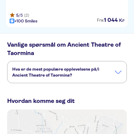
5
/5
(2)
1
044
Kr
Fra:
+100 Smiles
Vanlige spørsmål om Ancient Theatre of
Taormina
Hva er de mest populære opplevelsene på/i
Ancient Theatre of Taormina?
Dette er de mest populære aktivitetene på/i Ancient
Theatre of Taormina:
Hvordan komme seg dit
Entrance tickets to the Ancient Theater of Taormina with Audioguide
Full-day Etna and Taormina tour from Catania
Mount Etna and Taormina day trip from Cefalù
Etna Park and Taormina tour
Giardini Naxos, Taormina and Castelmola half-day tour