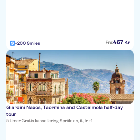
467
Kr
Fra:
+200 Smiles
Giardini Naxos, Taormina and Castelmola half-day
tour
5 timer
·
Gratis kansellering
·
Språk: en, it, fr +1