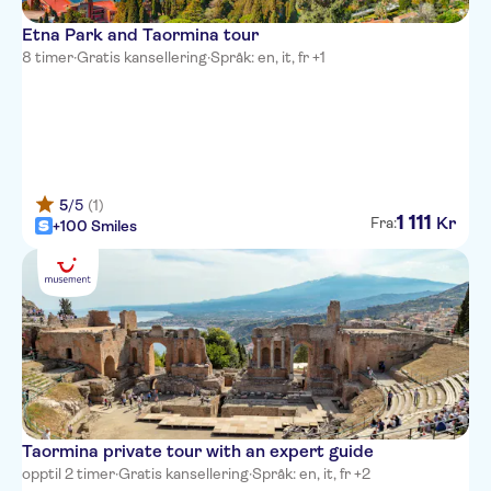
Etna Park and Taormina tour
8 timer
·
Gratis kansellering
·
Språk: en, it, fr +1
5
/5
(1)
1
111
Kr
Fra:
+100 Smiles
Taormina private tour with an expert guide
opptil 2 timer
·
Gratis kansellering
·
Språk: en, it, fr +2