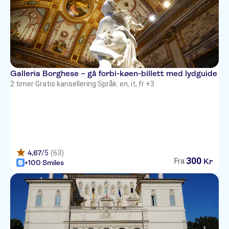
Galleria Borghese – gå forbi-køen-billett med lydguide
2 timer
·
Gratis kansellering
·
Språk: en, it, fr +3
4,67
/5
(63)
300
Kr
Fra:
+100 Smiles