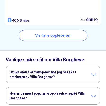
656
Kr
Fra:
+100 Smiles
Vis flere opplevelser
Vanlige spørsmål om Villa Borghese
Hvilke andre attraksjoner bør jeg besøke i
nærheten av Villa Borghese?
Her er noen andre severdigheter i Villa Borghese, som du
ikke vil gå glipp av:
Hva er de mest populære opplevelsene på/i Villa
Colosseum
Roman Forum
Vatikanmuseene
Borghese?
Peterskirken
Catacombs of Rome
Pantheon