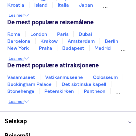
Kroatia
Island
Italia
Japan
Mexico
Norge
New Zealand
Polen
Les mer
Portugal
Sverige
Thailand
Tyrkia
De mest populære reisemålene
Roma
London
Paris
Dubai
Barcelona
Krakow
Amsterdam
Berlin
New York
Praha
Budapest
Madrid
Stockholm
Nice
Milano
Bergen
Les mer
Gdansk
Oslo
Alicante
Riga
De mest populære attraksjonene
Vasamuseet
Vatikanmuseene
Colosseum
Buckingham Palace
Det sixtinske kapell
Stonehenge
Peterskirken
Pantheon
Empire State Building
Moulin Rouge
Les mer
Burj Khalifa
Keukenhof
Edinburgh Castle
Alcatraz
Alhambra
Harry Potter Studios
Anne Franks hus
Energylandia
Selskap
Blue Lagoon
Golden Circle
Reisemål