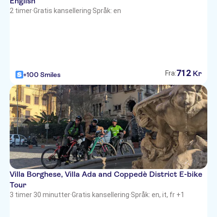
English
2 timer
·
Gratis kansellering
·
Språk: en
712
Kr
Fra:
+100 Smiles
Villa Borghese, Villa Ada and Coppedè District E-bike
Tour
3 timer 30 minutter
·
Gratis kansellering
·
Språk: en, it, fr +1