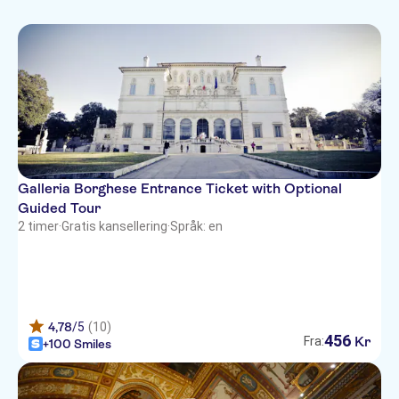
Utstillinger
French
Små Grupper
kunstgallerier
Folketradisjoner
Vandringer og
German
Innendørsaktiviteter
Subject expert guide
Severdigheter
sykkelturer
Portuguese
Rundturer til fots
Fast track
Toppattraksjoner
Natur
Unik attraksjon
Galleria Borghese Entrance Ticket with Optional
Guided Tour
2 timer
·
Gratis kansellering
·
Språk: en
4,78
/5
(10)
456
Kr
Fra:
+100 Smiles