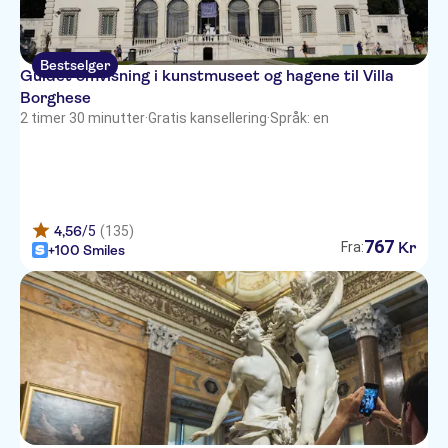
Bestselger
Guidet omvisning i kunstmuseet og hagene til Villa
Borghese
2 timer 30 minutter
·
Gratis kansellering
·
Språk: en
4,56
/5
(135)
767
Kr
Fra:
+100 Smiles