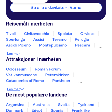
Se alle aktiviteter i Roma
Reisemål i nærheten
Tivoli
Civitavecchia
Spoleto
Orvieto
Sperlonga
Assisi
Teramo
Perugia
Ascoli Piceno
Montepulciano
Pescara
Montalcino
Gubbio
Ischia
Les mer
Attraksjoner i nærheten
Colosseum
Roman Forum
Vatikanmuseene
Peterskirken
Catacombs of Rome
Pantheon
Mount Etna
Pompeiis ruiner
Les mer
Det sixtinske kapell
Amalfikysten
De mest populære landene
Fiumicino Airport
Det skjeve tårnet i Pisa
Murano and Burano
Uffizi-galleriet
Argentina
Australia
Sveits
Tyskland
Sea caves of Polignano a Mare
Danmark
Egypt
Spania
Frankrike