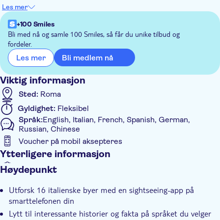
Terre, Firenze, Lecce, Milano, Napoli, Palermo, Pisa, Roma,
Les mer
Torino, Trento, Venezia, Verona. Uansett hvor du går, vil du
alltid føle at du har en reiseleder ved din side som forteller deg
+100 Smiles
fantastiske historier og kuriositeter om byen.
Bli med nå og samle 100 Smiles, så får du unike tilbud og
fordeler.
Fordyp deg i atmosfæren på stedene mens lydguiden viser vei
til fantastiske monumenter, travle gater og sjarmerende smug.
Bli medlem nå
Les mer
Lydfilene som er tilgjengelige på appen er laget av en gruppe
forfattere og tolket av TV- og radiofagfolk.
Viktig informasjon
Sted:
Roma
Gyldighet:
Fleksibel
Språk:
English, Italian, French, Spanish, German,
Russian, Chinese
Voucher på mobil aksepteres
Ytterligere informasjon
Øyeblikkelig bekreftelse
Høydepunkt
Med audioguide
Utforsk 16 italienske byer med en sightseeing-app på
smarttelefonen din
Lytt til interessante historier og fakta på språket du velger