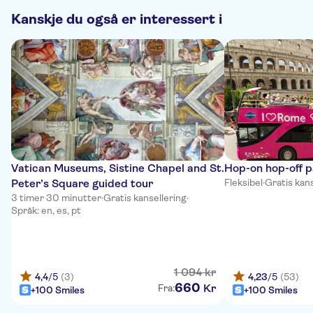
Kanskje du også er interessert i
Vatican Museums, Sistine Chapel and St.
Hop-on hop-off 
Peter’s Square guided tour
Fleksibel
·
Gratis kans
3 timer 30 minutter
·
Gratis kansellering
·
Språk: en, es, pt
1
094
kr
4,4
/5
(3)
4,23
/5
(53)
660
Kr
Fra:
+100 Smiles
+100 Smiles