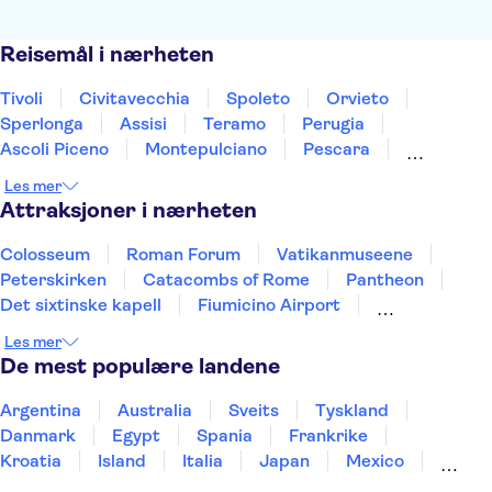
Reisemål i nærheten
Tivoli
Civitavecchia
Spoleto
Orvieto
Sperlonga
Assisi
Teramo
Perugia
Ascoli Piceno
Montepulciano
Pescara
Montalcino
Gubbio
Ischia
Caserta
Les mer
Attraksjoner i nærheten
Colosseum
Roman Forum
Vatikanmuseene
Peterskirken
Catacombs of Rome
Pantheon
Det sixtinske kapell
Fiumicino Airport
Rome Food & Wine
Castel Sant'Angelo
Les mer
Mount Etna
Pompeiis ruiner
Amalfikysten
De mest populære landene
Det skjeve tårnet i Pisa
Murano and Burano
Argentina
Australia
Sveits
Tyskland
Danmark
Egypt
Spania
Frankrike
Kroatia
Island
Italia
Japan
Mexico
Norge
New Zealand
Polen
Portugal