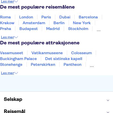
Les mer
Sverige
Thailand
Tyrkia
De mest populære reisemålene
Roma
London
Paris
Dubai
Barcelona
Krakow
Amsterdam
Berlin
New York
Praha
Budapest
Madrid
Stockholm
Nice
Milano
Bergen
Gdansk
Oslo
Les mer
Alicante
Riga
De mest populære attraksjonene
Vasamuseet
Vatikanmuseene
Colosseum
Buckingham Palace
Det sixtinske kapell
Stonehenge
Peterskirken
Pantheon
Empire State Building
Moulin Rouge
Les mer
Burj Khalifa
Keukenhof
Edinburgh Castle
Alcatraz
Alhambra
Harry Potter Studios
Anne Franks hus
Energylandia
Blue Lagoon
Golden Circle
Selskap
Reisemål