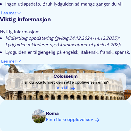
Ingen utløpsdato. Bruk lydguiden så mange ganger du vil
Start opplevelsen uten å måtte skrive ut papirbilletter
Les mer
Viktig informasjon
Nyttig informasjon:
Midlertidig oppdatering (gyldig 24.12.2024-14.12.2025):
Lydguiden inkluderer også kommentarer til jubileet 2025
Lydguiden er tilgjengelig på engelsk, italiensk, fransk, spansk,
tysk, russisk og kinesisk
Les mer
Aktiver TravelMate-appen på smarttelefonen eller nettbrettet
DSA1Colosseum
med pinkoden som du finner på voucheren etter bestilling
Colosseum
Du kan lytte til lydguiden både online og offline ved å laste
Har du ikke funnet den rette opplevelsen ennå?
ned lydfilene på forhånd
Vis til
Lydguiden utløper ikke. Du kan bruke den så mange ganger
du vil
Vi anbefaler å bruke hodetelefoner for en bedre
Roma
lytteopplevelse
Finn flere opplevelser