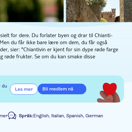
sielt for dere. Du forlater byen og drar til Chianti-
. Men du får ikke bare lære om dem, du får også
er, sier: "Chiantivin er kjent for sin dype røde farge
og røde frukter. Se om du kan smake disse
t til Toscana og Chiantiregionen – utsikten på denne
andsbyen Greve, hvor du kan se deg rundt i de søte,
e, som har vært perfekt bevart siden 1100-tallet.
r du
Bli medlem nå
Les mer
ene, har en svart hane på etiketten – du får høre
provning. Kjelleren her har eksistert siden
 får vite alt om dette før du setter deg til bords for å
imer
Språk:
English, Italian, Spanish, German
alienske klassikere tilberedt med ingredienser dyrket på
ntiviner. Denne regionen er også kjent for sin