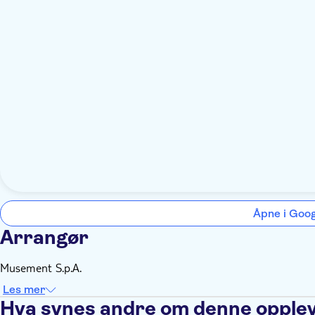
Åpne i Goo
Arrangør
Musement S.p.A.
Les mer
Hva synes andre om denne opple