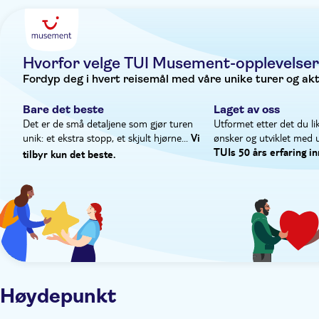
Ytterligere informasjon
olivenolje, så du kan prøve litt av den mens du er her.
Øyeblikkelig bekreftelse
Måltid er inkludert
Pri
Hvorfor velge TUI Musement-opplevelser
Fordyp deg i hvert reisemål med våre unike turer og aktiv
Bare det beste
Laget av oss
Det er de små detaljene som gjør turen
Utformet etter det du lik
unik: et ekstra stopp, et skjult hjørne...
ønsker og utviklet med 
Vi
TUIs 50 års erfaring in
tilbyr kun det beste.
Høydepunkt