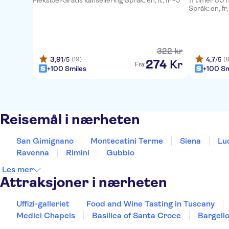
Fleksibel
·
Gratis kansellering
·
Språk: en, it, fr +5
11 timer 30 
Språk: en, fr,
322
kr
3,91
4,7
(19)
(8
/5
/5
274
Kr
Fra:
+100 Smiles
+100 Sm
Reisemål i nærheten
San Gimignano
Montecatini Terme
Siena
Lu
Ravenna
Rimini
Gubbio
Les mer
Attraksjoner i nærheten
Uffizi-galleriet
Food and Wine Tasting in Tuscany
Medici Chapels
Basilica of Santa Croce
Bargell