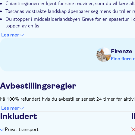
Chiantiregionen er kjent for sine rødviner, som du vil lære al
Toscanas vidstrakte landskap åpenbarer seg mens du triller 
Du stopper i middelalderlandsbyen Greve for en spasertur i d
toppen av en ås
Lunsj er inkludert, samt et par smaksprøver på regionens vin
Les mer
Denne turen ledes av en Toscanakjenner som kjenner område
Firenze
Finn flere 
Avbestillingsregler
Få 100% refundert hvis du avbestiller senest 24 timer før aktiv
Les mer
Inkludert
I
Privat transport