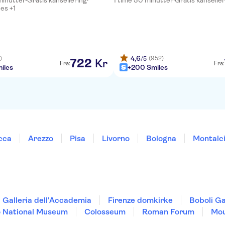
minutter
·
Gratis kansellering
·
1 time 30 minutter
·
Gratis kanselle
 es +1
4,6
)
(952)
/5
722
Kr
Fra:
Fra:
iles
+200 Smiles
cca
Arezzo
Pisa
Livorno
Bologna
Montalc
Galleria dell'Accademia
Firenze domkirke
Boboli G
o National Museum
Colosseum
Roman Forum
Mou