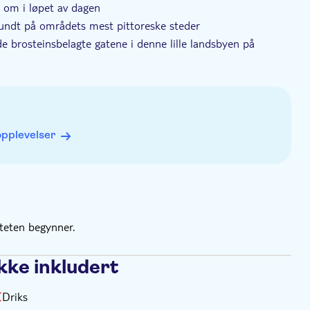
t om i løpet av dagen
rundt på områdets mest pittoreske steder
e brosteinsbelagte gatene i denne lille landsbyen på
 og olivenolje
t, kulturen og produktene ut og inn
opplevelser
iteten begynner.
kke inkludert
Driks