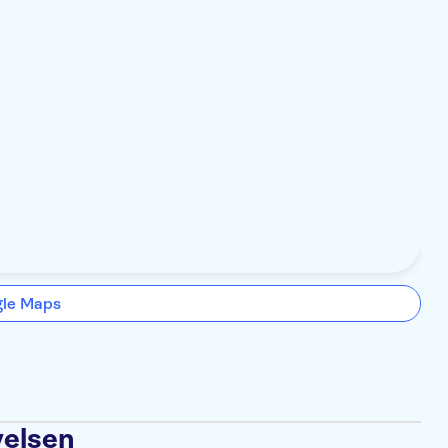
gle Maps
velsen