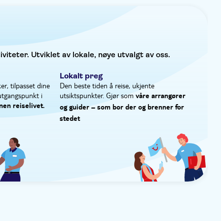
vat rundtur
Elektronisk billett
Transport included
iteter. Utviklet av lokale, nøye utvalgt av oss.
Lokalt preg
er, tilpasset dine
Den beste tiden å reise, ukjente
utgangspunkt i
utsiktspunkter. Gjør som
våre arrangører
nen reiselivet.
og guider – som bor der og brenner for
stedet