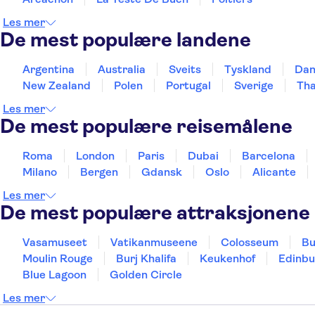
Les mer
De mest populære landene
Argentina
Australia
Sveits
Tyskland
Da
New Zealand
Polen
Portugal
Sverige
Tha
Les mer
De mest populære reisemålene
Roma
London
Paris
Dubai
Barcelona
Milano
Bergen
Gdansk
Oslo
Alicante
Les mer
De mest populære attraksjonene
Vasamuseet
Vatikanmuseene
Colosseum
Bu
Moulin Rouge
Burj Khalifa
Keukenhof
Edinbu
Blue Lagoon
Golden Circle
Les mer