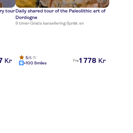
ry tour
Daily shared tour of the Paleolithic art of
Dordogne
9 timer
·
Gratis kansellering
·
Språk: en
5
(1)
/5
7
1
778
Kr
Kr
Fra:
+100 Smiles