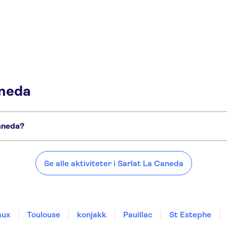
aneda
Caneda?
aneda:
Se alle aktiviteter i Sarlat La Caneda
aux
Toulouse
konjakk
Pauillac
St Estephe