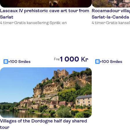
Lascaux IV prehistoric cave art tour from
Rocamadour villag
Sarlat
Sarlat-la-Canéda
4 timer
·
Gratis kansellering
·
Språk: en
4 timer
·
Gratis kansel
1
000
Kr
Fra:
+100 Smiles
+100 Smiles
Villages of the Dordogne half day shared
tour