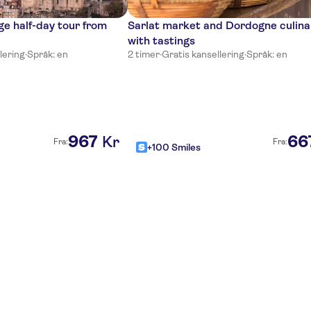
e half-day tour from
Sarlat market and Dordogne culina
with tastings
lering
·
Språk: en
2 timer
·
Gratis kansellering
·
Språk: en
967
66
Kr
Fra:
Fra:
+100 Smiles