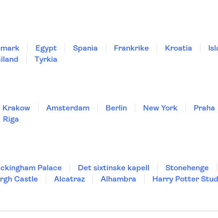
nmark
Egypt
Spania
Frankrike
Kroatia
Is
iland
Tyrkia
Krakow
Amsterdam
Berlin
New York
Praha
Riga
ckingham Palace
Det sixtinske kapell
Stonehenge
rgh Castle
Alcatraz
Alhambra
Harry Potter Stud