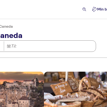
Min b
a Caneda
 Caneda
Til: