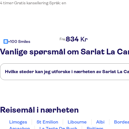
4 timer
·
Gratis kansellering
·
Språk: en
834
Kr
Fra:
+100 Smiles
Vanlige spørsmål om Sarlat La C
Hvilke steder kan jeg utforske i nærheten av Sarlat La 
Her er noen av våre favorittsteder å besøke i nærheten av Sarlat La C
Limoges
St Emilion
Libourne
Albi
Bordeaux
Reisemål i nærheten
Limoges
St Emilion
Libourne
Albi
Borde
Arcachon
La Teste De Buch
Poitiers