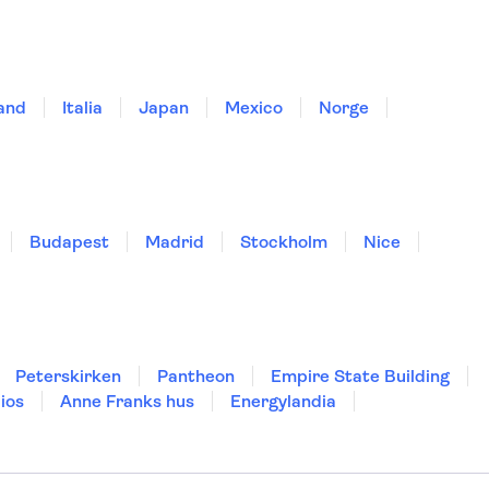
land
Italia
Japan
Mexico
Norge
Budapest
Madrid
Stockholm
Nice
Peterskirken
Pantheon
Empire State Building
ios
Anne Franks hus
Energylandia