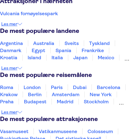
Attraksjoner i nærheten
Vulcania fornøyelsespark
Les mer
De mest populære landene
Argentina
Australia
Sveits
Tyskland
Danmark
Egypt
Spania
Frankrike
Kroatia
Island
Italia
Japan
Mexico
Norge
New Zealand
Polen
Portugal
Les mer
Sverige
Thailand
Tyrkia
De mest populære reisemålene
Roma
London
Paris
Dubai
Barcelona
Krakow
Berlin
Amsterdam
New York
Praha
Budapest
Madrid
Stockholm
Nice
Milano
Bergen
Gdansk
Oslo
Les mer
Alicante
Riga
De mest populære attraksjonene
Vasamuseet
Vatikanmuseene
Colosseum
Buckingham Palace
Det sixtinske kapell