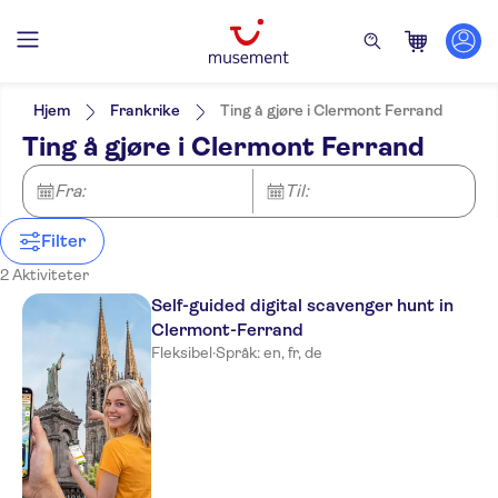
Filters
Pris (voksen)
Upphämtning på hotellet
Alternativer
Hjem
Frankrike
Ting å gjøre i Clermont Ferrand
Elektronisk billett
Kategorier
Min
NOK
Max
NOK
Ting å gjøre i Clermont Ferrand
Øyeblikkelig bekreftelse
Opplevelser for de lokale
NO-PICKUP
Aktivitetsspråk
Lokalt særpreg
Aktiviteter
German
Fra:
Til:
Privat rundtur
Utflukter og dagsturer
English
Små Grupper
Sightseeing og
French
Billetter og arrangementer
Virtuell opplevelse
Filter
tradisjoner
Spanish
Rullestolvennlig
Temaparker
2 Aktiviteter
Italian
Official reseller
Dutch
Self-guided digital scavenger hunt in
Clermont-Ferrand
Fleksibel
·
Språk: en, fr, de