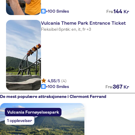
144
+100 Smiles
Kr
Fra:
Vulcania Theme Park Entrance Ticket
Fleksibel
·
Språk: en, it, fr +3
4,55
/5
(4)
367
+100 Smiles
Kr
Fra:
De mest populære attraksjonene i Clermont Ferrand
Vulcania Fornøyelsespark
1 opplevelser