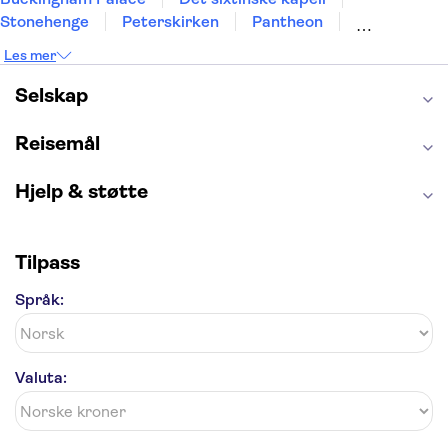
Stonehenge
Peterskirken
Pantheon
Empire State Building
Moulin Rouge
Les mer
Burj Khalifa
Keukenhof
Edinburgh Castle
Alcatraz
Alhambra
Harry Potter Studios
Selskap
Anne Franks hus
Energylandia
Blue Lagoon
Golden Circle
Reisemål
Hjelp & støtte
Tilpass
Språk:
Valuta: