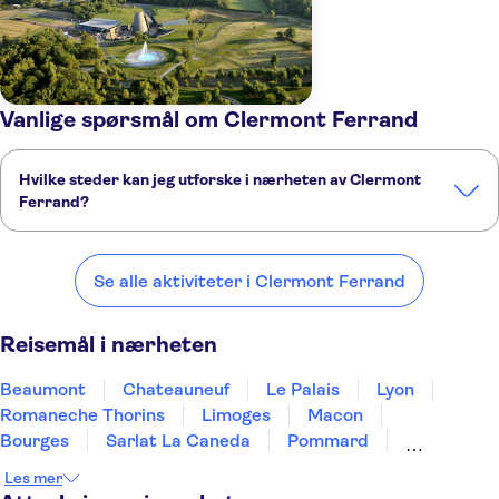
Vanlige spørsmål om Clermont Ferrand
Hvilke steder kan jeg utforske i nærheten av Clermont
Ferrand?
Her er noen av våre favorittsteder å besøke i nærheten av Clermont
Ferrand:
Se alle aktiviteter i Clermont Ferrand
Beaumont
Chateauneuf
Le Palais
Lyon
Romaneche Thorins
Reisemål i nærheten
Beaumont
Chateauneuf
Le Palais
Lyon
Romaneche Thorins
Limoges
Macon
Bourges
Sarlat La Caneda
Pommard
Beaune
Bellegarde
Grenoble
Loches
Les mer
Chambéry