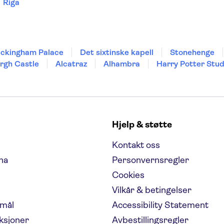
Riga
ckingham Palace
Det sixtinske kapell
Stonehenge
rgh Castle
Alcatraz
Alhambra
Harry Potter Stud
l
Hjelp & støtte
Kontakt oss
na
Personvernsregler
Cookies
Vilkår & betingelser
emål
Accessibility Statement
aksjoner
Avbestillingsregler