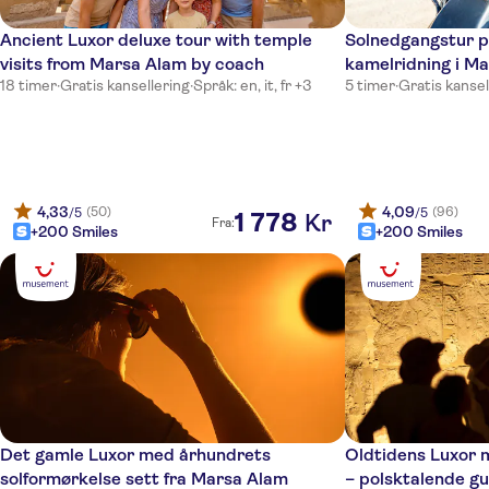
Ancient Luxor deluxe tour with temple
Solnedgangstur på
visits from Marsa Alam by coach
kamelridning i M
18 timer
·
Gratis kansellering
·
Språk: en, it, fr +3
5 timer
·
Gratis kansel
4,33
4,09
(50)
(96)
/5
/5
1
778
Kr
Fra:
+200 Smiles
+200 Smiles
Det gamle Luxor med århundrets
Oldtidens Luxor 
solformørkelse sett fra Marsa Alam
– polsktalende gu