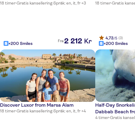
18 timer
·
Gratis kansellering
·
Språk: en, it, fr +3
18 timer
·
Gratis kanse
4,73
(3)
/5
2
212
Kr
Fra:
+200 Smiles
+200 Smiles
Discover Luxor from Marsa Alam
Half-Day Snorkel
18 timer
·
Gratis kansellering
·
Språk: en, it, fr +4
Dabbab Beach fr
4 timer
·
Gratis kansel