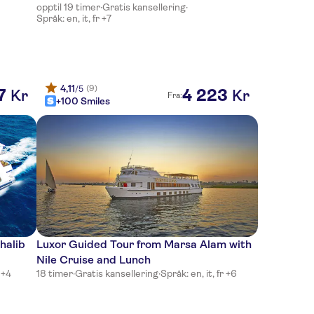
opptil 19 timer
·
Gratis kansellering
·
Språk: en, it, fr +7
4,11
(9)
/5
7
4
223
Kr
Kr
Fra:
+100 Smiles
Ghalib
Luxor Guided Tour from Marsa Alam with
Nile Cruise and Lunch
 +4
18 timer
·
Gratis kansellering
·
Språk: en, it, fr +6