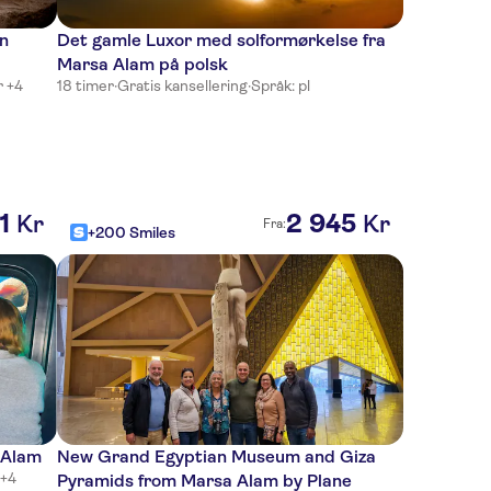
n
Det gamle Luxor med solformørkelse fra
Marsa Alam på polsk
r +4
18 timer
·
Gratis kansellering
·
Språk: pl
1
2
945
Kr
Kr
Fra:
+200 Smiles
 Alam
New Grand Egyptian Museum and Giza
 +4
Pyramids from Marsa Alam by Plane