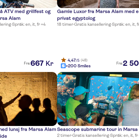
 ATV med grillfest og
Gamle Luxor fra Marsa Alam med e
arsa Alam
privat egyptolog
lering
·
Språk: en, it, fr +4
18 timer
·
Gratis kansellering
·
Språk: en, it, f
4,47
(48)
/5
667
2
50
Kr
Fra:
Fra:
+200 Smiles
med lunsj fra Marsa Alam
Seascope submarine tour in Marsa
2 timer
·
Gratis kansellering
·
Språk: en, it, fr
ide