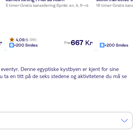
5 timer
·
Gratis kansellering
·
Språk: en, it, fr +4
18 timer
·
Gratis kans
4,09
(96)
/5
667
r
Kr
Fra:
+200 Smiles
+200 Smiles
 eventyr. Denne egyptiske kystbyen er kjent for sine
du ta en titt på de seks stedene og aktivitetene du må se
 er en erfaren dykker eller prøver deg for første gang,
kenen på jeepsafari, med firhjuling eller til og med en
 den stjernefylte himmelen uten bylys – det er en