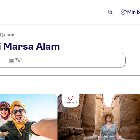
Min b
 Quseir
 i Marsa Alam
Til: