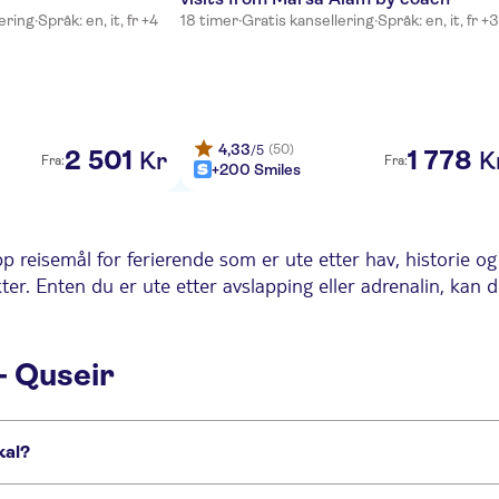
ering
·
Språk: en, it, fr +4
18 timer
·
Gratis kansellering
·
Språk: en, it, fr +3
4,33
(50)
/5
2
501
1
778
Kr
K
Fra:
Fra:
+200 Smiles
 reisemål for ferierende som er ute etter hav, historie og
ter. Enten du er ute etter avslapping eller adrenalin, kan 
- Quseir
 tropiske fiskene gjør hvert dykk uforglemmelig. Enten du
ikke vil gå glipp av.
kal?
dring i landskapet kan du dra ut i den enorme egyptiske ør
nell beduinleir, nyt et autentisk lokalt måltid og beundre
rike lokalguider: