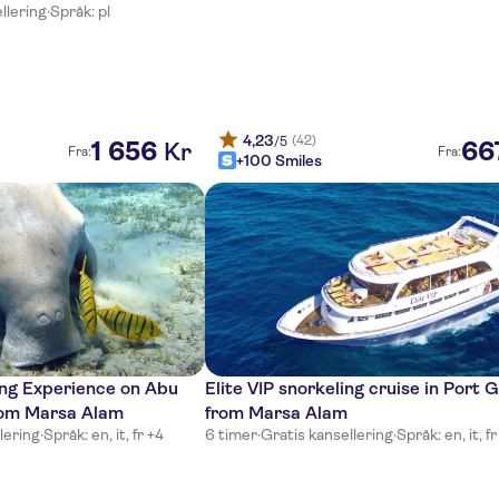
llering
·
Språk: pl
4,23
(42)
/5
1
656
66
Kr
Fra:
Fra:
+100 Smiles
ing Experience on Abu
Elite VIP snorkeling cruise in Port 
om Marsa Alam
from Marsa Alam
lering
·
Språk: en, it, fr +4
6 timer
·
Gratis kansellering
·
Språk: en, it, fr