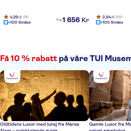
4,29
3,94
(18)
(69)
/5
/5
1
656
Kr
Fra:
+100 Smiles
+100 Smiles
Få 10 % rabatt
på våre TUI Musem
Oldtidens Luxor med lunsj fra Marsa
Gamle Luxor fra M
Alam – polsktalende guide
privat egyptolog