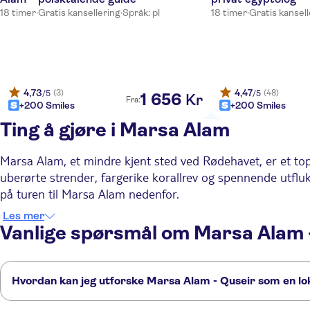
18 timer
·
Gratis kansellering
·
Språk: pl
18 timer
·
Gratis kansell
4,73
4,47
(3)
(48)
/5
/5
1
656
Kr
Fra:
+200 Smiles
+200 Smiles
Ting å gjøre i Marsa Alam
Marsa Alam, et mindre kjent sted ved Rødehavet, er et topp
uberørte strender, fargerike korallrev og spennende utfluk
på turen til Marsa Alam nedenfor.
De 6 beste aktivitetene i Marsa Alam
Les mer
Vanlige spørsmål om Marsa Alam 
Marsa Alam er et paradis for dykkere og snorklere. Det berømte Elphinstone Reef og Dolphin House er hjem til haier, delfiner
1.
Dykk ned i Rødehavets undervannsverden
og havskilpadder, mens de blendende korallformasjonene og
er det å utforske undervannsverdenen her en opplevelse du 
Hvordan kan jeg utforske Marsa Alam - Quseir som en lo
For å få en foran
2.
Opplev ørkenens magi på en safaritur
kameltur. Kjør over de gylne sanddynene, besøk en tradisjo
Disse TUI Musement-opplevelsene er fulle av innsikt fra våre kunnskaps