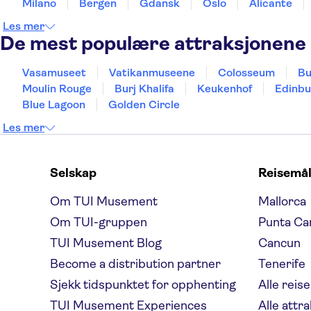
Milano
Bergen
Gdansk
Oslo
Alicante
Les mer
De mest populære attraksjonene
Vasamuseet
Vatikanmuseene
Colosseum
Bu
Moulin Rouge
Burj Khalifa
Keukenhof
Edinbu
Blue Lagoon
Golden Circle
Les mer
Selskap
Reisemå
Om TUI Musement
Mallorca
Om TUI-gruppen
Punta Ca
TUI Musement Blog
Cancun
Become a distribution partner
Tenerife
Sjekk tidspunktet for opphenting
Alle reis
TUI Musement Experiences
Alle attr