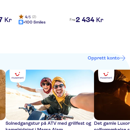
4
(2)
/5
7
2
434
Kr
Kr
Fra:
+100 Smiles
Opprett konto
Solnedgangstur på ATV med grillfest og
Det gamle Luxor
kamelridning i Marsa Alam
solformørkelse 