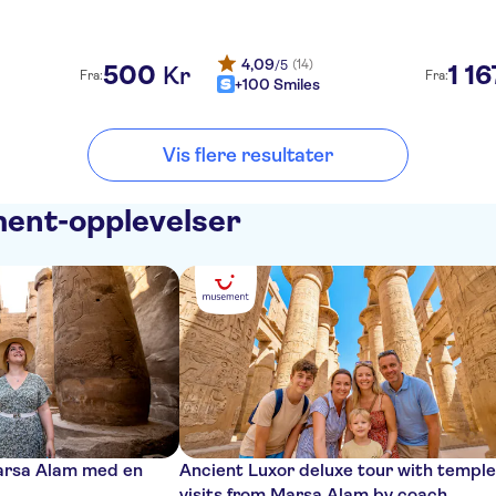
4,09
(14)
/5
500
1
16
Kr
Fra:
Fra:
+100 Smiles
Vis flere resultater
ent-opplevelser
arsa Alam med en
Ancient Luxor deluxe tour with temple
visits from Marsa Alam by coach