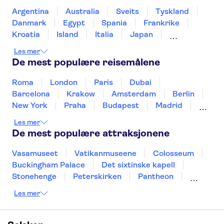
Argentina
Australia
Sveits
Tyskland
Danmark
Egypt
Spania
Frankrike
Kroatia
Island
Italia
Japan
Mexico
Norge
New Zealand
Polen
Les mer
Portugal
Sverige
Thailand
Tyrkia
De mest populære reisemålene
Roma
London
Paris
Dubai
Barcelona
Krakow
Amsterdam
Berlin
New York
Praha
Budapest
Madrid
Stockholm
Nice
Milano
Bergen
Les mer
Gdansk
Oslo
Alicante
Riga
De mest populære attraksjonene
Vasamuseet
Vatikanmuseene
Colosseum
Buckingham Palace
Det sixtinske kapell
Stonehenge
Peterskirken
Pantheon
Empire State Building
Moulin Rouge
Les mer
Burj Khalifa
Keukenhof
Edinburgh Castle
Alcatraz
Alhambra
Harry Potter Studios
Anne Franks hus
Energylandia