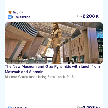
5
/5
(1)
2
208
Kr
Fra:
+100 Smiles
The New Museum and Giza Pyramids with lunch from
Matrouh and Alamain
18 timer
·
Gratis kansellering
·
Språk: en, it, fr +6
2
208
Kr
Fra: