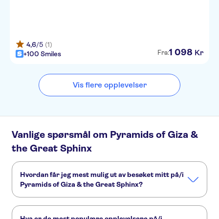
4,6
/5
(1)
1
098
Kr
Fra:
+100 Smiles
Vis flere opplevelser
Vanlige spørsmål om Pyramids of Giza &
the Great Sphinx
Hvordan får jeg mest mulig ut av besøket mitt på/i
Pyramids of Giza & the Great Sphinx?
Med disse TUI Musement-opplevelsene kan du fordype deg
i et reisemål:
Hva er de mest populære opplevelsene på/i