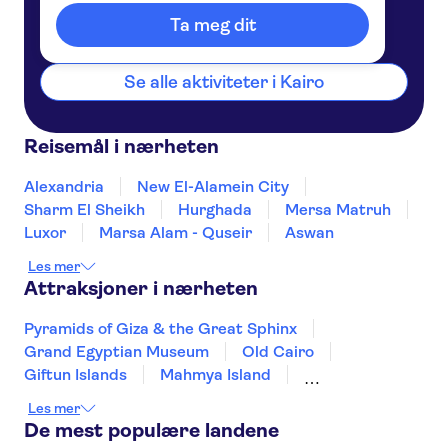
Egypt
Ta meg dit
Se alle aktiviteter i Kairo
Reisemål i nærheten
Alexandria
New El-Alamein City
Sharm El Sheikh
Hurghada
Mersa Matruh
Luxor
Marsa Alam - Quseir
Aswan
Les mer
Attraksjoner i nærheten
Pyramids of Giza & the Great Sphinx
Grand Egyptian Museum
Old Cairo
Giftun Islands
Mahmya Island
Hurghada International Airport
Les mer
Makadi Water World
Sharm el Sheikh Airport
De mest populære landene