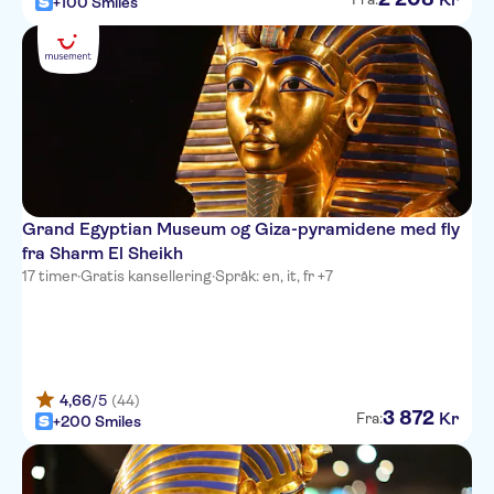
+100 Smiles
Grand Egyptian Museum og Giza-pyramidene med fly
fra Sharm El Sheikh
17 timer
·
Gratis kansellering
·
Språk: en, it, fr +7
4,66
/5
(44)
3
872
Kr
Fra:
+200 Smiles