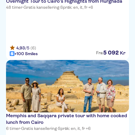
Overnight Tour to Cairo's Highlights from Hurghada
48 timer
·
Gratis kansellering
·
Språk: en, it, fr +6
4,93
/5
(6)
5
092
Kr
Fra:
+100 Smiles
Memphis and Saqqara private tour with home cooked
lunch from Cairo
6 timer
·
Gratis kansellering
·
Språk: en, it, fr +6