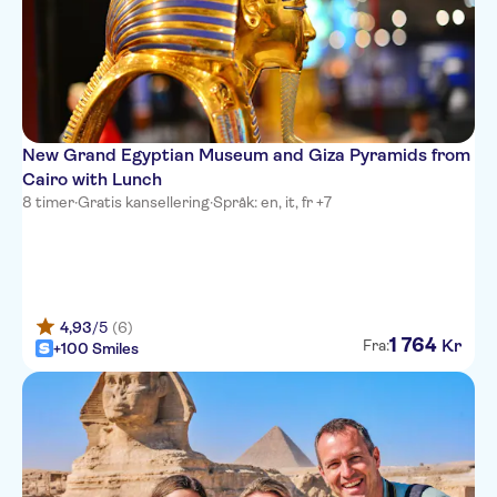
New Grand Egyptian Museum and Giza Pyramids from
Cairo with Lunch
8 timer
·
Gratis kansellering
·
Språk: en, it, fr +7
4,93
/5
(6)
1
764
Kr
Fra:
+100 Smiles