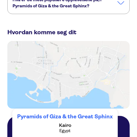
Grand Egyptian Museum og Giza-pyramidene med fly fra Sharm El Sheikh
Pyramids of Giza & the Great Sphinx?
The Grand Egyptian Museum and Giza Pyramids with flights from Hurghada
Dette er de mest populære aktivitetene på/i Pyramids of
Giza & the Great Sphinx:
Hvordan komme seg dit
New Grand Museum, Giza Pyramids and Great Sphinx by Road from Hurghada
New Grand Egyptian Museum and Giza Pyramids from Marsa Alam by Plane
The New Grand Museum and Giza Pyramids with flights from Luxor
The Grand Egyptian Museum Entrance Ticket with Optional Guided tour
The New Grand Museum and Giza Pyramids by road from Sharm El Sheikh
Pyramids of Giza & the Great Sphinx
Kairo
Egypt
Kairo