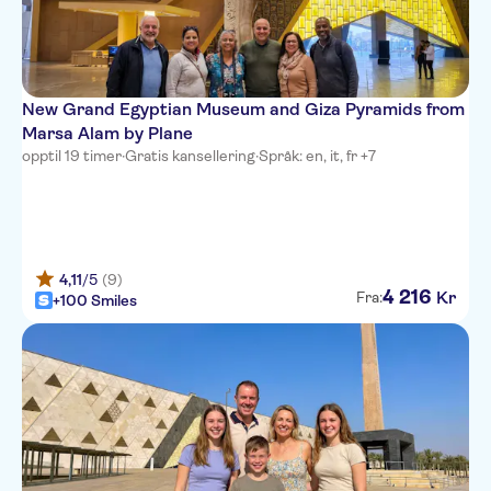
New Grand Egyptian Museum and Giza Pyramids from
Marsa Alam by Plane
opptil 19 timer
·
Gratis kansellering
·
Språk: en, it, fr +7
4,11
/5
(9)
4
216
Kr
Fra:
+100 Smiles