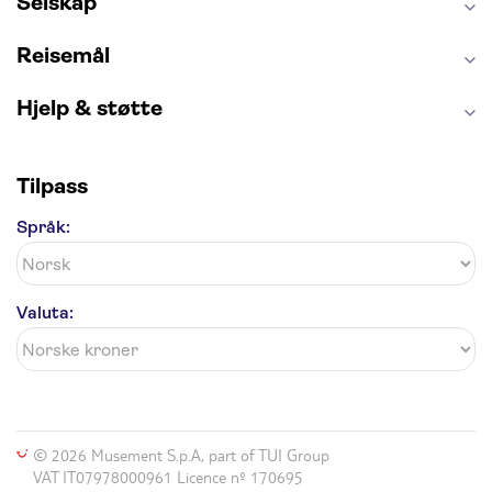
Selskap
Blue Lagoon
Golden Circle
Reisemål
Hjelp & støtte
Tilpass
Språk:
Valuta:
© 2026 Musement S.p.A, part of TUI Group
VAT IT07978000961 Licence nº 170695