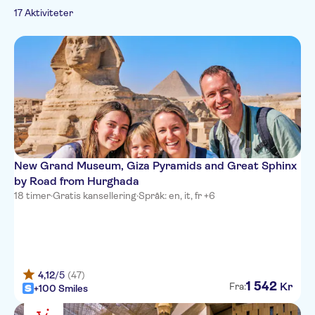
Spanish
Toppattraksjoner
Sightseeing og
Byaktiviteter
Måltid er inkludert
17 Aktiviteter
French
tradisjoner
Severdigheter
Skip the line
Folketradisjoner
Italian
Museer og
Subject expert guide
Byrundturer
Dutch
kunstgallerier
Privat rundtur
Polish
Russian
Japanese
New Grand Museum, Giza Pyramids and Great Sphinx
by Road from Hurghada
18 timer
·
Gratis kansellering
·
Språk: en, it, fr +6
4,12
/5
(47)
1
542
Kr
Fra:
+100 Smiles