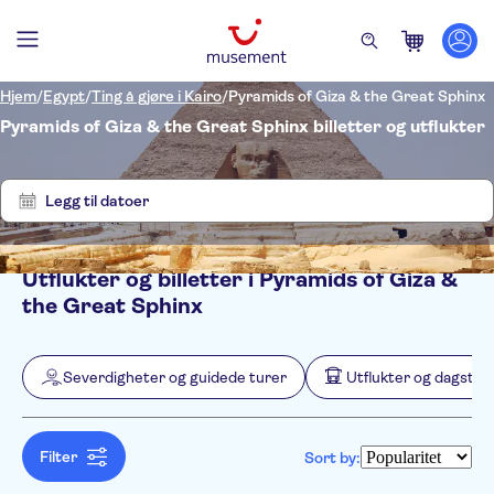
Hjem
/
Egypt
/
Ting å gjøre i Kairo
/
Pyramids of Giza & the Great Sphinx
Pyramids of Giza & the Great Sphinx billetter og utflukter
Vis
Tøm
17
filter
resultater
Legg til datoer
Utflukter og billetter i Pyramids of Giza &
Filters
Pris (voksen)
the Great Sphinx
Upphämtning på hotellet
Alternativer
Inngangsbilletter inkludert
Kategorier
Min
NOK
Max
NOK
Severdigheter og guidede turer
Utflukter og dagstur
Øyeblikkelig bekreftelse
Severdigheter og guidede
NO-PICKUP
Aktivitetsspråk
Guidet rundtur
turer
Arabic
Elektronisk billett
Severdigheter
Utflukter og dagsturer
German
Filter
Sort by:
Gratis kansellering
Museer
Kultur og historie
Aktiviteter
English
Lokalt særpreg
Severdighetspass