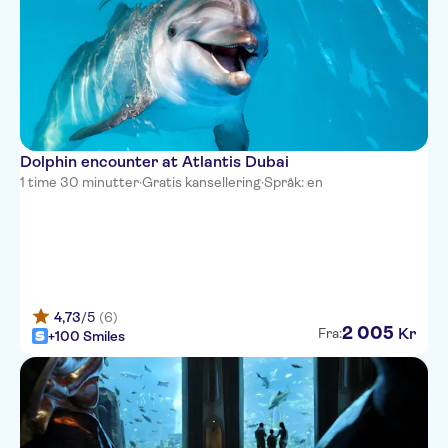
Dolphin encounter at Atlantis Dubai
1 time 30 minutter
·
Gratis kansellering
·
Språk: en
4,73
/5
(6)
2
005
Kr
Fra:
+100 Smiles