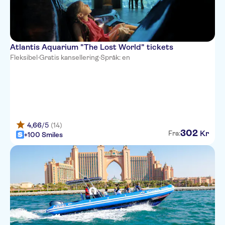
Atlantis Aquarium "The Lost World" tickets
Fleksibel
·
Gratis kansellering
·
Språk: en
4,66
/5
(14)
302
Kr
Fra:
+100 Smiles