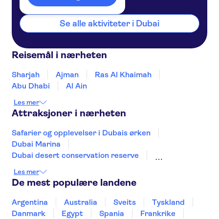
Se alle aktiviteter i Dubai
Reisemål i nærheten
Sharjah
Ajman
Ras Al Khaimah
Abu Dhabi
Al Ain
Les mer
Attraksjoner i nærheten
Safarier og opplevelser i Dubais ørken
Dubai Marina
Dubai desert conservation reserve
Burj Khalifa
Atlantis The Palm
Les mer
Dubai Aquarium & Underwater Zoo
De mest populære landene
Sheikh Zayed Grand Mosque
Dubai Mall
Dubai Creek
Louvre Abu Dhabi
Argentina
Australia
Sveits
Tyskland
Aquaventure Waterpark
The Palm Jumeirah
Danmark
Egypt
Spania
Frankrike