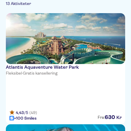
Byaktiviteter
Privat rundtur
Dyreparker og akvarier
13 Aktiviteter
Båtturer
Spanish
Båtturer
Små Grupper
Mat og drikke
French
Hop-on Hop-off
Rullestolvennlig
Prøvesmaking og
Italian
middag
Japanese
Portuguese
Russian
Atlantis Aquaventure Water Park
Fleksibel
·
Gratis kansellering
4,43
/5
(49)
630
Kr
Fra:
+100 Smiles