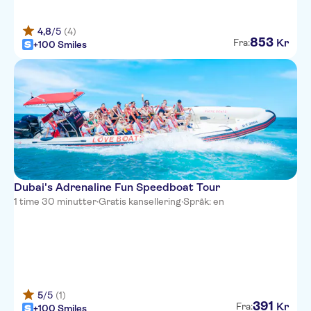
4,8
/5
(4)
853
Kr
Fra:
+100 Smiles
Dubai's Adrenaline Fun Speedboat Tour
1 time 30 minutter
·
Gratis kansellering
·
Språk: en
5
/5
(1)
391
Kr
Fra:
+100 Smiles