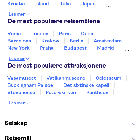
Museum of the Future
Sky Views Dubai
Kroatia
Island
Italia
Japan
Ain Dubai
Mexico
Norge
New Zealand
Polen
Les mer
Portugal
Sverige
Thailand
Tyrkia
De mest populære reisemålene
Roma
London
Paris
Dubai
Barcelona
Krakow
Berlin
Amsterdam
New York
Praha
Budapest
Madrid
Stockholm
Nice
Milano
Bergen
Les mer
Gdansk
Oslo
Alicante
Riga
De mest populære attraksjonene
Vasamuseet
Vatikanmuseene
Colosseum
Buckingham Palace
Det sixtinske kapell
Stonehenge
Peterskirken
Pantheon
Empire State Building
Moulin Rouge
Les mer
Burj Khalifa
Keukenhof
Edinburgh Castle
Alcatraz
Alhambra
Harry Potter Studios
Anne Franks hus
Energylandia
Selskap
Blue Lagoon
Golden Circle
Reisemål