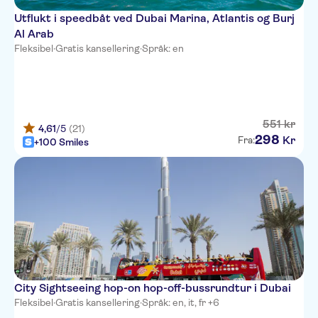
Utflukt i speedbåt ved Dubai Marina, Atlantis og Burj
Al Arab
Fleksibel
·
Gratis kansellering
·
Språk: en
551
kr
4,61
/5
(21)
298
Kr
Fra:
+100 Smiles
City Sightseeing hop-on hop-off-bussrundtur i Dubai
Fleksibel
·
Gratis kansellering
·
Språk: en, it, fr +6