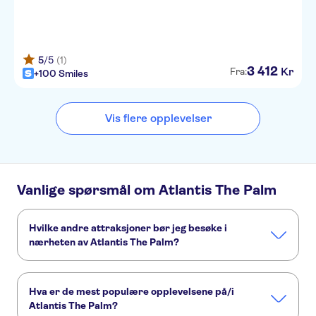
5
/5
(1)
3
412
Kr
Fra:
+100 Smiles
Vis flere opplevelser
Vanlige spørsmål om Atlantis The Palm
Hvilke andre attraksjoner bør jeg besøke i
nærheten av Atlantis The Palm?
Her er noen andre severdigheter i Atlantis The Palm, som
du ikke vil gå glipp av:
Hva er de mest populære opplevelsene på/i
Safarier og opplevelser i Dubais ørken
Dubai Marina
Atlantis The Palm?
Dubai desert conservation reserve
Burj Khalifa