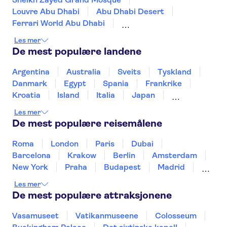
Louvre Abu Dhabi
Abu Dhabi Desert
Ferrari World Abu Dhabi
Warner Bros World Abu Dhabi
Yas Island
Les mer
Safarier og opplevelser i Dubais ørken
De mest populære landene
Dubai Marina
Dubai desert conservation reserve
Argentina
Australia
Sveits
Tyskland
Burj Khalifa
Atlantis The Palm
Danmark
Egypt
Spania
Frankrike
Dubai Aquarium & Underwater Zoo
Kroatia
Island
Italia
Japan
Dubai Mall
Dubai Creek
Mexico
Norge
New Zealand
Polen
Les mer
Aquaventure Waterpark
Portugal
Sverige
Thailand
Tyrkia
De mest populære reisemålene
Roma
London
Paris
Dubai
Barcelona
Krakow
Berlin
Amsterdam
New York
Praha
Budapest
Madrid
Stockholm
Nice
Milano
Bergen
Les mer
Gdansk
Oslo
Alicante
Riga
De mest populære attraksjonene
Vasamuseet
Vatikanmuseene
Colosseum