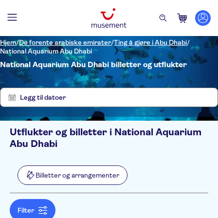
Hjem
/
De forente arabiske emirater
/
Ting å gjøre i Abu Dhabi
/
National Aquarium Abu Dhabi
National Aquarium Abu Dhabi billetter og utflukter
Vis
Tøm
1
filter
resultater
Legg til datoer
Utflukter og billetter i National Aquarium
Filters
Pris (voksen)
Abu Dhabi
Upphämtning på hotellet
Alternativer
Øyeblikkelig bekreftelse
Kategorier
Min
NOK
Max
NOK
Billetter og arrangementer
Billetter og arrangementer
NO-PICKUP
Aktivitetsspråk
Dyreparker og akvarier
English
Filter