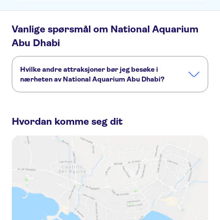
Vanlige spørsmål om National Aquarium
Abu Dhabi
Hvilke andre attraksjoner bør jeg besøke i
nærheten av National Aquarium Abu Dhabi?
Her er noen andre severdigheter i National Aquarium Abu
Dhabi, som du ikke vil gå glipp av:
Hvordan komme seg dit
Sheikh Zayed Grand Mosque
Louvre Abu Dhabi
Abu Dhabi Desert
Ferrari World Abu Dhabi
Warner Bros World Abu Dhabi
Yas Island