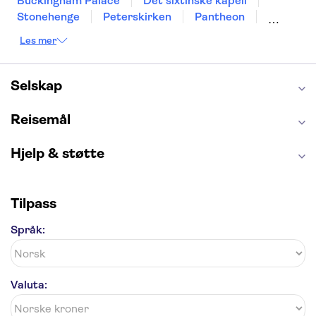
Buckingham Palace
Det sixtinske kapell
Stonehenge
Peterskirken
Pantheon
Empire State Building
Moulin Rouge
Les mer
Burj Khalifa
Keukenhof
Edinburgh Castle
Alcatraz
Alhambra
Harry Potter Studios
Anne Franks hus
Energylandia
Selskap
Blue Lagoon
Golden Circle
Reisemål
Hjelp & støtte
Tilpass
Språk:
Valuta: