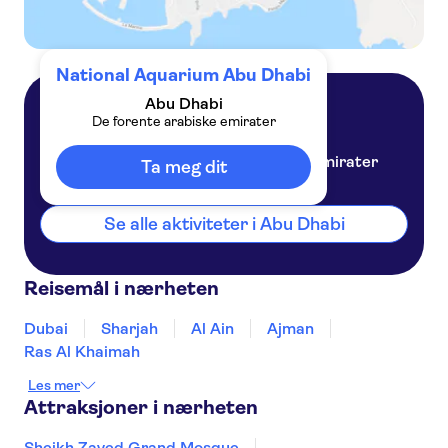
National Aquarium Abu Dhabi
Abu Dhabi
De forente arabiske emirater
Abu Dhabi
De forente arabiske emirater
Ta meg dit
Se alle aktiviteter i Abu Dhabi
Reisemål i nærheten
Dubai
Sharjah
Al Ain
Ajman
Ras Al Khaimah
Les mer
Attraksjoner i nærheten
Sheikh Zayed Grand Mosque