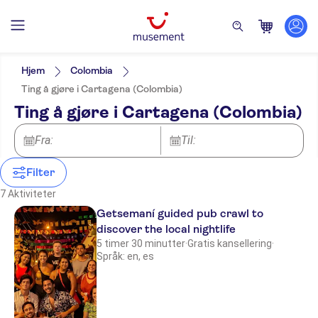
Filters
Pris (voksen)
Upphämtning på hotellet
Alternativer
Hjem
Colombia
Elektronisk billett
Kategorier
Min
NOK
Max
NOK
Ting å gjøre i Cartagena (Colombia)
Øyeblikkelig bekreftelse
Aktiviteter
NO-PICKUP
Aktivitetsspråk
Ting å gjøre i Cartagena (Colombia)
Guidet rundtur
Kveldsturer
English
Utflukter og dagsturer
Gratis kansellering
Vannaktiviteter
Spanish
Lokalt særpreg
Båtturer
Fra:
Til:
Byaktiviteter
German
Inngangsbilletter inkludert
Sightseeing og tradisjoner
Utendørsaktiviteter
French
Måltid er inkludert
Byrundturer
Filter
Mat og drikke
Rundturer til fots
Italian
Små Grupper
Prøvesmaking
Dutch
7 Aktiviteter
Subject expert guide
Getsemaní guided pub crawl to
discover the local nightlife
5 timer 30 minutter
·
Gratis kansellering
·
Språk: en, es