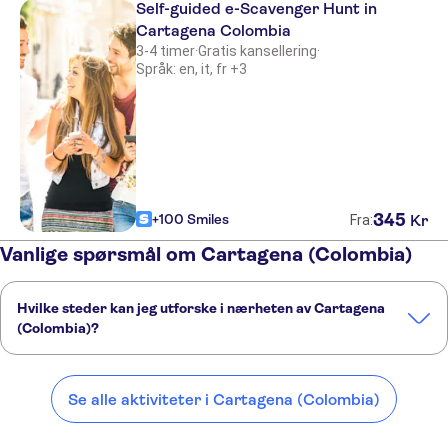
Self-guided e-Scavenger Hunt in
Cartagena Colombia
3-4 timer
·
Gratis kansellering
·
Språk: en, it, fr +3
345
+100 Smiles
Kr
Fra:
Vanlige spørsmål om Cartagena (Colombia)
Hvilke steder kan jeg utforske i nærheten av Cartagena
(Colombia)?
Her er noen av våre favorittsteder å besøke i nærheten av
Cartagena (Colombia):
Se alle aktiviteter i Cartagena (Colombia)
Barranquilla
Santa Marta
Medellin
Salento
Bogotá