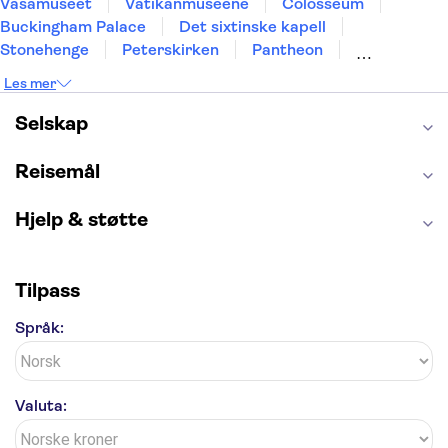
Vasamuseet
Vatikanmuseene
Colosseum
Buckingham Palace
Det sixtinske kapell
Stonehenge
Peterskirken
Pantheon
Empire State Building
Moulin Rouge
Les mer
Burj Khalifa
Keukenhof
Edinburgh Castle
Alcatraz
Alhambra
Harry Potter Studios
Selskap
Anne Franks hus
Energylandia
Blue Lagoon
Golden Circle
Reisemål
Hjelp & støtte
Tilpass
Språk:
Valuta: