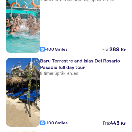
289
+100 Smiles
Kr
Fra:
Baru Terrestre and Islas Del Rosario
Pasadia full day tour
8 timer
·
Språk: en, es
445
+100 Smiles
Kr
Fra: