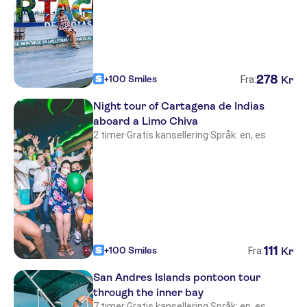
278
+100 Smiles
Kr
Fra:
Night tour of Cartagena de Indias
aboard a Limo Chiva
2 timer
·
Gratis kansellering
·
Språk: en, es
111
+100 Smiles
Kr
Fra:
San Andres Islands pontoon tour
through the inner bay
7 timer
·
Gratis kansellering
·
Språk: en, es