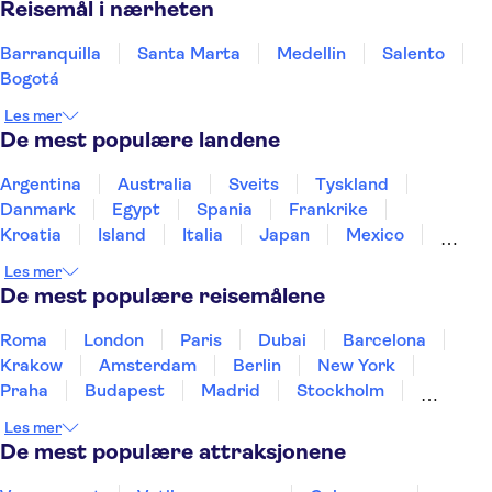
Reisemål i nærheten
Barranquilla
Santa Marta
Medellin
Salento
Bogotá
Les mer
De mest populære landene
Argentina
Australia
Sveits
Tyskland
Danmark
Egypt
Spania
Frankrike
Kroatia
Island
Italia
Japan
Mexico
Norge
New Zealand
Polen
Portugal
Les mer
Sverige
Thailand
Tyrkia
De mest populære reisemålene
Roma
London
Paris
Dubai
Barcelona
Krakow
Amsterdam
Berlin
New York
Praha
Budapest
Madrid
Stockholm
Nice
Milano
Bergen
Gdansk
Oslo
Les mer
Alicante
Riga
De mest populære attraksjonene