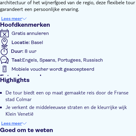
architectuur of het wijnerfgoed van de regio, deze flexibele tour
garandeert een persoonlijke ervaring.
U vertrekt per trein vanuit Bazel en bij aankomst op het
Lees meer
station van Colmar wordt u begroet door uw gids. De tour
Hoofdkenmerken
voert u door de middeleeuwse straatjes van Colmar, waar u
Gratis annuleren
bezienswaardigheden zoals de kleurrijke wijk Klein Venetië en
het Unterlinden Museum kunt bewonderen. Na deze
Locatie:
Basel
verkenning kunt u deelnemen aan een wijnproeverij bij een
Duur:
8 uur
lokale wijnboer. Hier proeft u enkele van de beste wijnen uit de
Taal:
Engels, Spaans, Portugees, Russisch
Elzas, waaronder variëteiten zoals Riesling en Gewürztraminer.
Mis deze kans niet om de schoonheid van Colmar te ontdekken
Mobiele voucher wordt geaccepteerd
en te genieten van de wijnen van de Elzas tijdens een
Extra kenmerken
Highlights
privédagtocht.
Instant confirmation
De tour biedt een op maat gemaakte reis door de Franse
Tour met gids
stad Colmar
E-Voucher
Je verkent de middeleeuwse straten en de kleurrijke wijk
Privé groep
Klein Venetië
Transport inbegrepen
Er is de mogelijkheid om deel te nemen aan een
Lees meer
Diervriendelijk
wijnproeverij bij een lokale wijnmakerij
Goed om te weten