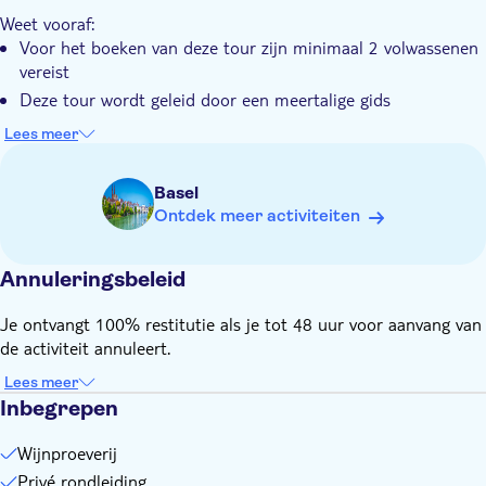
Dit is een privé, flexibele dagtrip inclusief treinkaartjes vanuit
Weet vooraf:
Bazel
Voor het boeken van deze tour zijn minimaal 2 volwassenen
vereist
Deze tour wordt geleid door een meertalige gids
Deze tour gaat door onder alle weersomstandigheden, regen
Lees meer
of zonneschijn
Basel
Ontdek meer activiteiten
Annuleringsbeleid
Je ontvangt 100% restitutie als je tot 48 uur voor aanvang van
de activiteit annuleert.
Lees meer
Inbegrepen
Wijnproeverij
Privé rondleiding