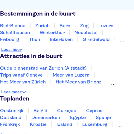
Bestemmingen in de buurt
Biel-Bienne
Zurich
Bern
Zug
Luzern
Schaffhausen
Winterthur
Neuchatel
Fribourg
Thun
Interlaken
Grindelwald
Yverdon-les-bains
Gruyères
Vevey
Lees meer
Attracties in de buurt
Oude binnenstad van Zurich (Altstadt)
Trips vanaf Genève
Meer van Luzern
Het Meer van Zürich
Het Meer van Brienz
Jungfraujoch
De Pilatus
De Titlis
Lees meer
Kapellbrücke (De Kapelbrug)
Berg Rigi
Toplanden
Het Zwitsers Transportmuseum
Rheinfall
Oostenrijk
België
Curaçao
Cyprus
Duitsland
Denemarken
Egypte
Spanje
Frankrijk
Kroatië
IJsland
Luxemburg
Marokko
Nederland
Noorwegen
Portugal