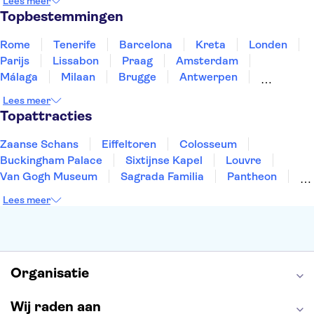
Lees meer
Slovenië
Thailand
Tunesië
Turkije
Topbestemmingen
Rome
Tenerife
Barcelona
Kreta
Londen
Parijs
Lissabon
Praag
Amsterdam
Málaga
Milaan
Brugge
Antwerpen
Rotterdam
Gent
Den Haag
Utrecht
Lees meer
Eindhoven
Haarlem
Leiden
Topattracties
Zaanse Schans
Eiffeltoren
Colosseum
Buckingham Palace
Sixtijnse Kapel
Louvre
Van Gogh Museum
Sagrada Familia
Pantheon
Tower of London
Rijksmuseum
Moulin Rouge
Lees meer
Keukenhof
ARTIS
Edinburgh Castle
Alcatraz
Park Güell
Alhambra
Efteling
Antelope Canyon
Organisatie
Wij raden aan