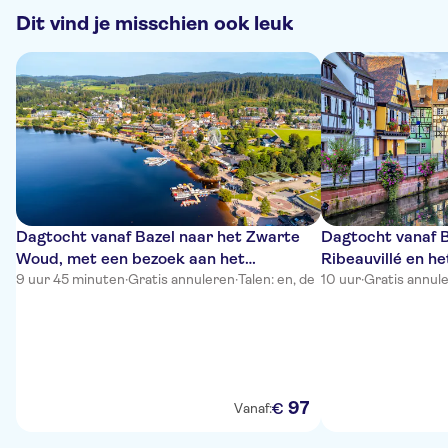
Dit vind je misschien ook leuk
Dagtocht vanaf Bazel naar het Zwarte
Dagtocht vanaf B
Woud, met een bezoek aan het
Ribeauvillé en he
Titiseemeer en St. Blasien
9 uur 45 minuten
·
Gratis annuleren
·
Talen: en, de
Hohkönigsburg
10 uur
·
Gratis annul
97
€
Vanaf: