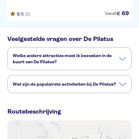
69
€
Vanaf:
5
/5
(2)
Veelgestelde vragen over De Pilatus
Welke andere attracties moet ik bezoeken in de
buurt van De Pilatus?
Deze andere attracties in De Pilatus wil je niet missen:
Meer van Luzern
De Titlis
Kapellbrücke (De Kapelbrug)
Wat zijn de populairste activiteiten bij De Pilatus?
Berg Rigi
Het Zwitsers Transportmuseum
Dit zijn de populairste activiteiten bij De Pilatus:
Pilatus hele dag Gouden rondreis vanuit Zürich
Routebeschrijving
Gouden rondreis naar de Pilatus vanuit Zürich
Pilatus halve dag gouden rondreis vanuit Luzern in de zomer
Zelfgeleide zilveren rondreis naar de Pilatus vanuit Luzern, inclusief trein
Zelfstandige 'Golden Roundtrip' vanaf Luzern, inclusief boottocht