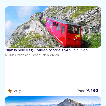
Frans
Privétocht
Rondvaarten
Seizoensgebonden
Natuur
Stad
Portugees
evenementen
Platteland
Pilatus hele dag Gouden rondreis vanuit Zürich
10 uur
·
Gratis annuleren
·
Talen: en, es
190
€
Vanaf:
5
/5
(1)