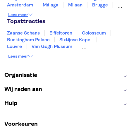
Amsterdam
Málaga
Milaan
Brugge
Antwerpen
Rotterdam
Gent
Lees meer
Den Haag
Utrecht
Eindhoven
Topattracties
Haarlem
Leiden
Zaanse Schans
Eiffeltoren
Colosseum
Buckingham Palace
Sixtijnse Kapel
Louvre
Van Gogh Museum
Sagrada Familia
Pantheon
Lees meer
Tower of London
Rijksmuseum
Moulin Rouge
Keukenhof
ARTIS
Edinburgh Castle
Alcatraz
Park Güell
Organisatie
Alhambra
Efteling
Antelope Canyon
Wij raden aan
Hulp
Voorkeuren