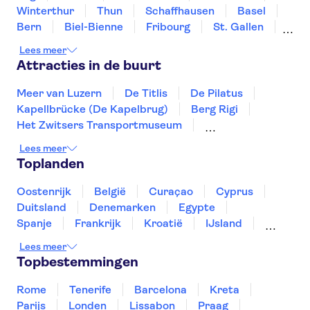
Winterthur
Thun
Schaffhausen
Basel
Bern
Biel-Bienne
Fribourg
St. Gallen
Bellinzona
Chur
Lees meer
Attracties in de buurt
Meer van Luzern
De Titlis
De Pilatus
Kapellbrücke (De Kapelbrug)
Berg Rigi
Het Zwitsers Transportmuseum
Oude binnenstad van Zurich (Altstadt)
Lees meer
Trips vanaf Genève
Het Meer van Zürich
Toplanden
Het Meer van Brienz
Jungfraujoch
Rheinfall
Oostenrijk
België
Curaçao
Cyprus
Duitsland
Denemarken
Egypte
Spanje
Frankrijk
Kroatië
IJsland
Luxemburg
Marokko
Nederland
Lees meer
Noorwegen
Portugal
Slovenië
Topbestemmingen
Thailand
Tunesië
Turkije
Rome
Tenerife
Barcelona
Kreta
Parijs
Londen
Lissabon
Praag