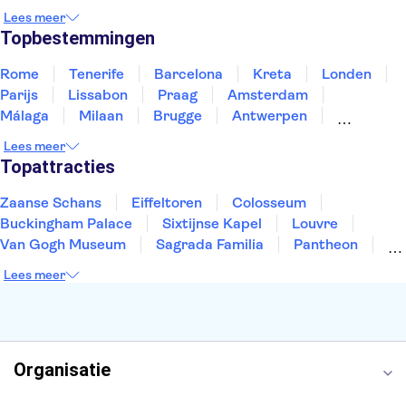
Marokko
Nederland
Noorwegen
Portugal
Lees meer
Slovenië
Thailand
Tunesië
Turkije
Topbestemmingen
Rome
Tenerife
Barcelona
Kreta
Londen
Parijs
Lissabon
Praag
Amsterdam
Málaga
Milaan
Brugge
Antwerpen
Rotterdam
Gent
Den Haag
Utrecht
Lees meer
Eindhoven
Haarlem
Leiden
Topattracties
Zaanse Schans
Eiffeltoren
Colosseum
Buckingham Palace
Sixtijnse Kapel
Louvre
Van Gogh Museum
Sagrada Familia
Pantheon
Tower of London
Rijksmuseum
Moulin Rouge
Lees meer
Keukenhof
ARTIS
Edinburgh Castle
Alcatraz
Park Güell
Alhambra
Efteling
Antelope Canyon
Organisatie