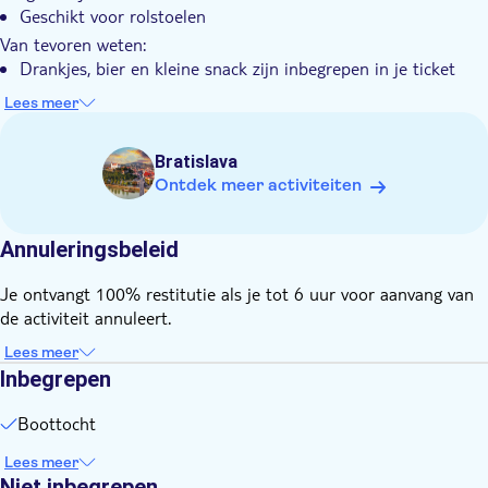
Geschikt voor rolstoelen
Van tevoren weten:
Drankjes, bier en kleine snack zijn inbegrepen in je ticket
Het kaartje voor Kasteel Devin is niet inbegrepen, je kunt
Lees meer
het bij de ingang kopen
De audiogids is beschikbaar in het Engels
Bratislava
Geef je persoonlijke gegevens door tijdens het boeken
Ontdek meer activiteiten
Vergeet niet mee te nemen:
Jasje omdat het kan regenen
Annuleringsbeleid
Je ontvangt 100% restitutie als je tot 6 uur voor aanvang van
de activiteit annuleert.
Lees meer
Inbegrepen
Boottocht
Lees meer
Niet inbegrepen