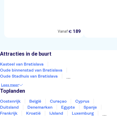
189
€
Vanaf:
Attracties in de buurt
Kasteel van Bratislava
Oude binnenstad van Bratislava
Oude Stadhuis van Bratislava
Sint-Michielspoort, Bratislava
Primatiaal Paleis
Lees meer
Slavin
De Blauwe Kerk
Sint-Martinuskathedraal
Toplanden
Multium Gallery
Kasteel van Devin
UFO observatiedek
Oostenrijk
België
Curaçao
Cyprus
Duitsland
Denemarken
Egypte
Spanje
Frankrijk
Kroatië
IJsland
Luxemburg