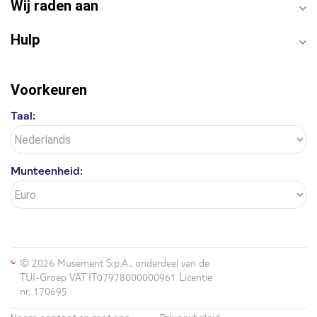
Wij raden aan
Hulp
Voorkeuren
Taal:
Munteenheid:
© 2026 Musement S.p.A., onderdeel van de
TUI-Groep VAT IT07978000000961 Licentie
nr. 170695