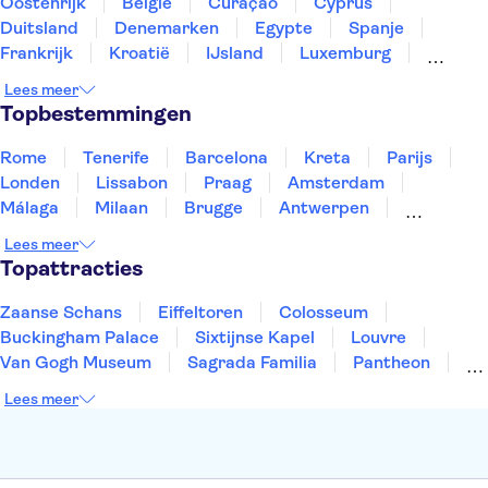
Oostenrijk
België
Curaçao
Cyprus
Duitsland
Denemarken
Egypte
Spanje
Frankrijk
Kroatië
IJsland
Luxemburg
Marokko
Nederland
Noorwegen
Portugal
Lees meer
Slovenië
Thailand
Tunesië
Turkije
Topbestemmingen
Rome
Tenerife
Barcelona
Kreta
Parijs
Londen
Lissabon
Praag
Amsterdam
Málaga
Milaan
Brugge
Antwerpen
Rotterdam
Gent
Den Haag
Utrecht
Lees meer
Eindhoven
Haarlem
Leiden
Topattracties
Zaanse Schans
Eiffeltoren
Colosseum
Buckingham Palace
Sixtijnse Kapel
Louvre
Van Gogh Museum
Sagrada Familia
Pantheon
Tower of London
Rijksmuseum
Moulin Rouge
Lees meer
Keukenhof
ARTIS
Edinburgh Castle
Alcatraz
Park Güell
Alhambra
Efteling
Antelope Canyon