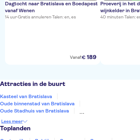
Dagtocht naar Bratislava en Boedapest
Proeverij in het 
vanaf Wenen
wijnkelder in Bra
14 uur
·
Gratis annuleren
·
Talen: en, es
40 minuten
·
Talen: e
189
€
Vanaf:
Attracties in de buurt
Kasteel van Bratislava
Oude binnenstad van Bratislava
Oude Stadhuis van Bratislava
Sint-Michielspoort, Bratislava
Primatiaal Paleis
Lees meer
Slavin
De Blauwe Kerk
Sint-Martinuskathedraal
Toplanden
Multium Gallery
Kasteel van Devin
UFO observatiedek