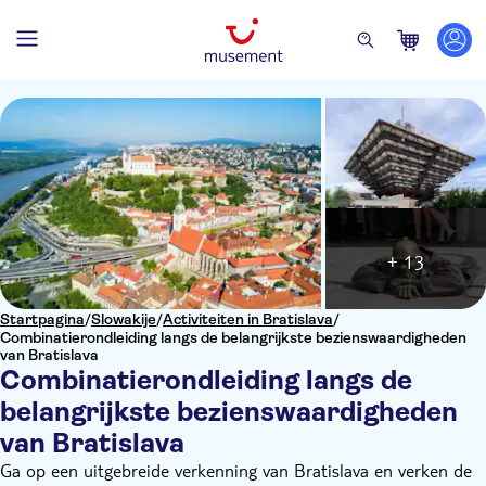
+ 13
Startpagina
/
Slowakije
/
Activiteiten in Bratislava
/
Combinatierondleiding langs de belangrijkste bezienswaardigheden
van Bratislava
Combinatierondleiding langs de
belangrijkste bezienswaardigheden
van Bratislava
Ga op een uitgebreide verkenning van Bratislava en verken de