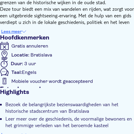
grenzen van de historische wijken in de oude stad.
Deze tour biedt een mix van wandelen en rijden, wat zorgt voor
een uitgebreide sightseeing-ervaring. Met de hulp van een gids
verdiept u zich in de lokale geschiedenis, politiek en het leven
terwijl u de hoogtepunten van de stad bezoekt. U ontdekt
Lees meer
iconische bezienswaardigheden zoals het hoofdplein, het oude
Hoofdkenmerken
stadhuis, het primatiaal paleis, de Sint-Michaëlspoort en de
Gratis annuleren
Sint-Maartenskathedraal. De tour omvat ook bezoeken aan het
aangrijpende Slavin-monument, het majestueuze kasteel van
Locatie:
Bratislava
Bratislava of de geweldige Blauwe Kerk en nog veel meer
Duur:
3 uur
andere attracties.
Taal:
Engels
Deze meeslepende reis door Bratislava zorgt voor een grondige
waardering van het rijke erfgoed en de hedendaagse cultuur.
Mobiele voucher wordt geaccepteerd
Het gaat niet alleen om het zien van de bezienswaardigheden;
Extra kenmerken
Highlights
het gaat om het ervaren van de ziel van de stad.
Instant confirmation
Bezoek de belangrijkste bezienswaardigheden van het
Tour met gids
historische stadscentrum van Bratislava
Lokaal tintje
Leer meer over de geschiedenis, de voormalige bewoners en
E-Voucher
het grimmige verleden van het beroemde kasteel
Laat u volledig onderdompelen met een professionele,
Transport inbegrepen