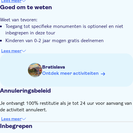
Lees meer
gecertificeerde gids inbegrepen
Goed om te weten
Zorg ervoor dat uw bezoek draait om het ontmoeten van
Weet van tevoren:
vriendelijke mensen, en niet alleen om het bezoeken van
Toegang tot specifieke monumenten is optioneel en niet
plaatsen
inbegrepen in deze tour
Kinderen van 0-2 jaar mogen gratis deelnemen
Lees meer
Bratislava
Ontdek meer activiteiten
Annuleringsbeleid
Je ontvangt 100% restitutie als je tot 24 uur voor aanvang van
de activiteit annuleert.
Lees meer
Inbegrepen