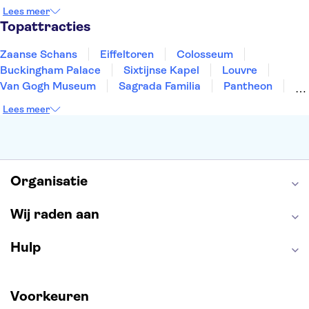
Rotterdam
Gent
Den Haag
Utrecht
Lees meer
Eindhoven
Haarlem
Leiden
Topattracties
Zaanse Schans
Eiffeltoren
Colosseum
Buckingham Palace
Sixtijnse Kapel
Louvre
Van Gogh Museum
Sagrada Familia
Pantheon
Tower of London
Rijksmuseum
Moulin Rouge
Lees meer
Keukenhof
ARTIS
Edinburgh Castle
Alcatraz
Park Güell
Alhambra
Efteling
Antelope Canyon
Organisatie
Wij raden aan
Hulp
Voorkeuren