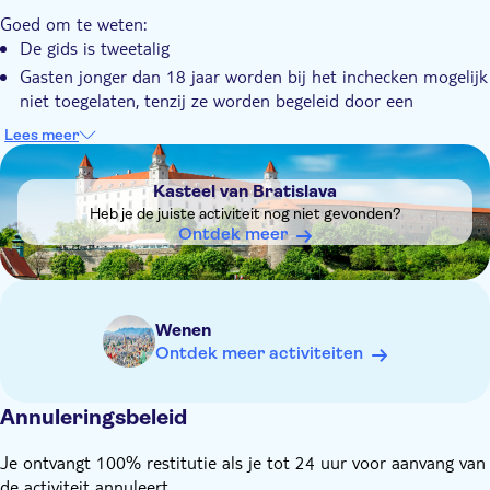
De tour biedt vrije tijd om elke stad te verkennen, te
beroemde Kettingbrug oversteken, die de historische wijken
Goed om te weten:
shoppen of de lokale keuken te proeven
Buda en Pest met elkaar verbindt. Tijdens uw bezoek zal de
De gids is tweetalig
Je comfortabele busreis voert je door schilderachtige
gids u meer vertellen over de rijke geschiedenis en het
Gasten jonger dan 18 jaar worden bij het inchecken mogelijk
landschappen langs de Donau
architectonische erfgoed van Boedapest. Na de rondleiding is er
niet toegelaten, tenzij ze worden begeleid door een
vrije tijd voordat u per bus terugkeert naar Wenen.
volwassene
Lees meer
Vergeet niet mee te nemen:
DSA1Kasteel van Bratislava
Uw paspoort
Kasteel van Bratislava
Heb je de juiste activiteit nog niet gevonden?
Ontdek meer
Wenen
Ontdek meer activiteiten
Annuleringsbeleid
Je ontvangt 100% restitutie als je tot 24 uur voor aanvang van
de activiteit annuleert.