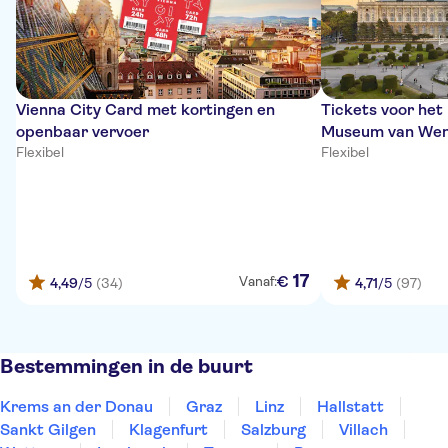
Vienna City Card met kortingen en
Tickets voor het
openbaar vervoer
Museum van We
Flexibel
Flexibel
17
€
Vanaf:
4,49
/5
(34)
4,71
/5
(97)
Bestemmingen in de buurt
Krems an der Donau
Graz
Linz
Hallstatt
Sankt Gilgen
Klagenfurt
Salzburg
Villach