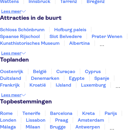
Wattens
Innsbruck
Tarrenz
Bregenz
Lees meer
Attracties in de buurt
Schloss Schönbrunn
Hofburg paleis
Spaanse Rijschool
Slot Belvedere
Prater Wenen
Kunsthistorisches Museum
Albertina
Leopold Museum
Het Wenen van Mozart
Lees meer
Keizerlijke Schatkamer
De Stephansdom
Toplanden
Festung Hohensalzburg
Mozarts Wohnhaus
Family Park
Swarovski Kristallwelten
Oostenrijk
België
Curaçao
Cyprus
Duitsland
Denemarken
Egypte
Spanje
Frankrijk
Kroatië
IJsland
Luxemburg
Marokko
Nederland
Noorwegen
Portugal
Lees meer
Slovenië
Thailand
Tunesië
Turkije
Topbestemmingen
Rome
Tenerife
Barcelona
Kreta
Parijs
Londen
Lissabon
Praag
Amsterdam
Málaga
Milaan
Brugge
Antwerpen