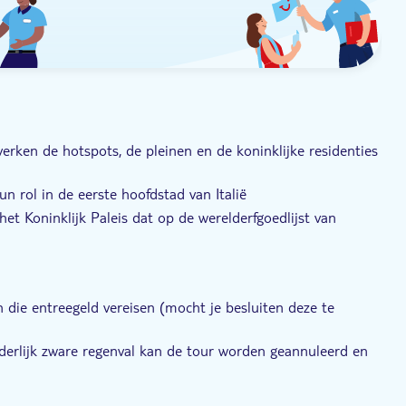
n verken de hotspots, de pleinen en de koninklijke residenties
n rol in de eerste hoofdstad van Italië
et Koninklijk Paleis dat op de werelderfgoedlijst van
en op het Piazza San Carlo
s met een ongeëvenaarde kennis van Turijn
 die entreegeld vereisen (mocht je besluiten deze te
nderlijk zware regenval kan de tour worden geannuleerd en