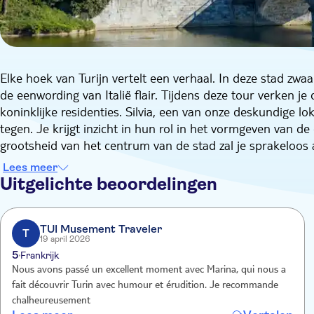
Elke hoek van Turijn vertelt een verhaal. In deze stad zwa
de eenwording van Italië flair. Tijdens deze tour verken je
koninklijke residenties. Silvia, een van onze deskundige lo
tegen. Je krijgt inzicht in hun rol in het vormgeven van de
grootsheid van het centrum van de stad zal je sprakeloos ac
De levendige kunst- en cultuurscene van Turijn staat in de
Lees meer
het Teatro Regio, het belangrijkste operagebouw van Turijn.
Uitgelichte beoordelingen
foto's te nemen van Palazzo Madama. Dit kunstmuseum was
heeft middeleeuwse en barokke invloeden. Maar er staat j
Koninklijk Paleis dat op de werelderfgoedlijst van UNESCO
TUI Musement Traveler
T
19 april 2026
geschiedenis van de familie Savoye.
5
Frankrijk
Vervolgens wandel je door de Via Roma van Turijn. Deze bru
Nous avons passé un excellent moment avec Marina, qui nous a
met chique boetieks en cafés. Terwijl je op het San Carlo p
fait découvrir Turin avec humour et érudition. Je recommande
espresso. Op Piazza Carignao, de geboorteplaats van de ee
chalheureusement
meer over de eenheid van Italië, waarbij het Risorgimento