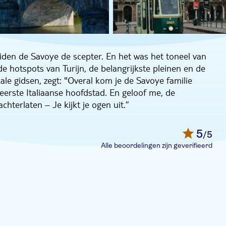
aiden de Savoye de scepter. En het was het toneel van
 de hotspots van Turijn, de belangrijkste pleinen en de
kale gidsen, zegt: "Overal kom je de Savoye familie
 eerste Italiaanse hoofdstad. En geloof me, de
hterlaten – Je kijkt je ogen uit.”
 schijnwerpers op Piazza Castello. Je vergaapt je aan
 En je duikt in de rijke geschiedenis van Turijn door
5
/5
 vroeger een koninklijke residentie van de Savoie en
Alle beoordelingen zijn geverifieerd
e nog een koninklijk rendez-vous te wachten bij het
 staat. Hier kom je meer te weten over de
isende winkelstraat is een en al Italiaanse elegantie
lein de sfeer van 'dolce vita' opsnuift en de geur van
rste koning van Italië, Victor Emmanuel II, hoor je
 Museum in de schijnwerpers staat. Tot slot loop je