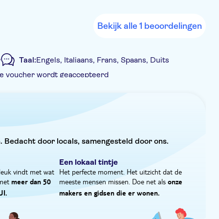
n over de legendarische familie Savoye.
Bekijk alle 1 beoordelingen
r
Taal:
Engels, Italiaans, Frans, Spaans, Duits
e voucher wordt geaccepteerd
é groep
. Bedacht door locals, samengesteld door ons.
Een lokaal tintje
leuk vindt met wat
Het perfecte moment. Het uitzicht dat de
 met
meeste mensen missen. Doe net als
meer dan 50
onze
UI.
makers en gidsen die er wonen.