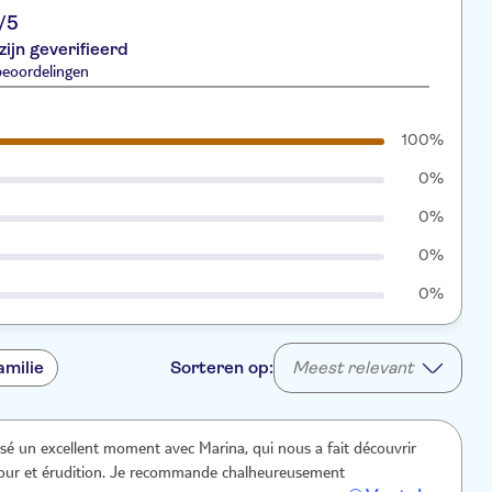
/5
zijn geverifieerd
beoordelingen
100%
0%
0%
0%
0%
amilie
Sorteren op:
Meest relevant
é un excellent moment avec Marina, qui nous a fait découvrir
our et érudition. Je recommande chalheureusement