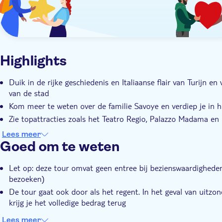
Highlights
Duik in de rijke geschiedenis en Italiaanse flair van Turijn e
van de stad
Kom meer te weten over de familie Savoye en verdiep je in hu
Zie topattracties zoals het Teatro Regio, Palazzo Madama en h
UNESCO staat
Lees meer
Snuif de sfeer van de dolce vita in Turijn op in de Via Roma 
Goed om te weten
Profiteer van deze privé tour met een deskundige lokale gid
Let op: deze tour omvat geen entree bij bezienswaardigheden
bezoeken)
De tour gaat ook door als het regent. In het geval van uitzo
krijg je het volledige bedrag terug
Lees meer