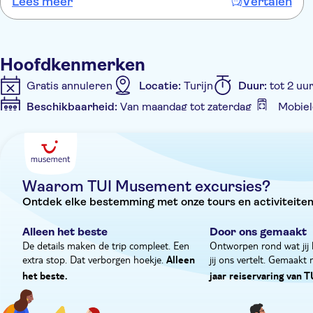
Lees meer
Vertalen
nog even over het Piazza Carlo Alberto voor meer verhale
Hoofdkenmerken
Gratis annuleren
Locatie:
Turijn
Duur:
tot 2 uu
Beschikbaarheid:
Van maandag tot zaterdag
Mobiel
Extra kenmerken
Instant confirmation
Privétocht
E-Voucher
Priv
Waarom TUI Musement excursies?
Ontdek elke bestemming met onze tours en activiteiten
Alleen het beste
Door ons gemaakt
De details maken de trip compleet. Een
Ontworpen rond wat jij 
extra stop. Dat verborgen hoekje.
jij ons vertelt. Gemaakt
Alleen
het beste.
jaar reiservaring van T