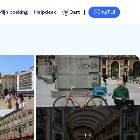
myTUI
Mijn boeking
Helpdesk
Cart
+ 4