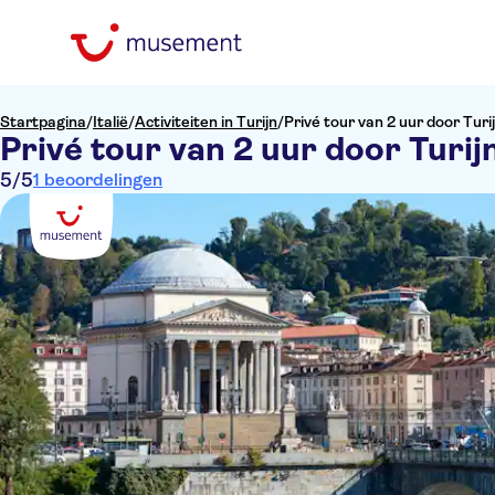
Startpagina
/
Italië
/
Activiteiten in Turijn
/
Privé tour van 2 uur door Turi
Privé tour van 2 uur door Turij
5
/5
1 beoordelingen