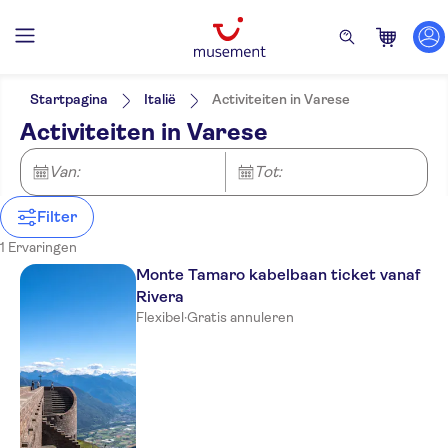
Filters
Prijs (per volwassene)
Hoteltransfer
Ticketopties
Startpagina
Italië
Activiteiten in Varese
E-Voucher
Categorieën
Min.
€
Max.
€
Activiteiten in Varese
Wheelchair access
Activiteiten
NO-PICKUP
Taal
Free cancellation
Activiteiten in de lucht
Van:
Tot:
Instant confirmation
Kabelbaan
In de vrije natuur
Filter
Natuur
1 Ervaringen
Monte Tamaro kabelbaan ticket vanaf
Rivera
Flexibel
·
Gratis annuleren