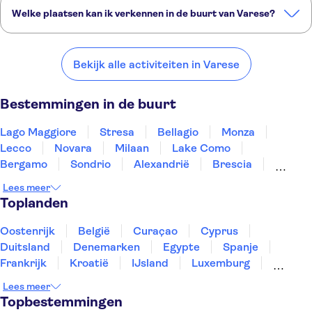
Welke plaatsen kan ik verkennen in de buurt van Varese?
Dit zijn een paar van onze favoriete plekken om te bezoeken in de
buurt van Varese:
Bekijk alle activiteiten in Varese
Lago Maggiore
Stresa
Bellagio
Monza
Lecco
Bestemmingen in de buurt
Lago Maggiore
Stresa
Bellagio
Monza
Lecco
Novara
Milaan
Lake Como
Bergamo
Sondrio
Alexandrië
Brescia
Aosta
Turijn
Gavi
Lees meer
Toplanden
Oostenrijk
België
Curaçao
Cyprus
Duitsland
Denemarken
Egypte
Spanje
Frankrijk
Kroatië
IJsland
Luxemburg
Marokko
Nederland
Noorwegen
Portugal
Lees meer
Slovenië
Thailand
Tunesië
Turkije
Topbestemmingen