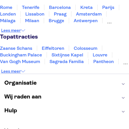
Rome
Tenerife
Barcelona
Kreta
Parijs
Londen
Lissabon
Praag
Amsterdam
Málaga
Milaan
Brugge
Antwerpen
Rotterdam
Gent
Den Haag
Utrecht
Lees meer
Eindhoven
Haarlem
Leiden
Topattracties
Zaanse Schans
Eiffeltoren
Colosseum
Buckingham Palace
Sixtijnse Kapel
Louvre
Van Gogh Museum
Sagrada Familia
Pantheon
Tower of London
Rijksmuseum
Moulin Rouge
Lees meer
Keukenhof
ARTIS
Edinburgh Castle
Alcatraz
Park Güell
Alhambra
Efteling
Organisatie
Antelope Canyon
Wij raden aan
Hulp