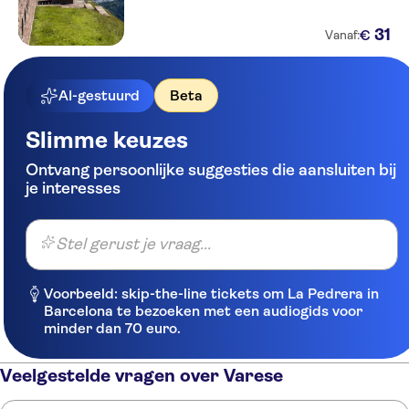
31
€
Vanaf:
AI-gestuurd
Beta
Slimme keuzes
Ontvang persoonlijke suggesties die aansluiten bij
je interesses
Stel gerust je vraag...
Voorbeeld: skip-the-line tickets om La Pedrera in
Barcelona te bezoeken met een audiogids voor
minder dan 70 euro.
Veelgestelde vragen over Varese