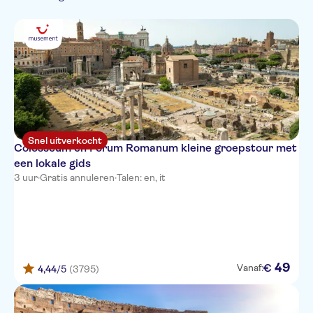
Tentoonstellingen
Frans
Kleinere Groep
Must-sees
Stadsactiviteiten
Stad
Duits
Lokaal tintje
Musea &
Folklore
Russisch
Privétocht
Kunstgalerijen
Chinees
Portugees
Japans
Snel uitverkocht
Colosseum en Forum Romanum kleine groepstour met
een lokale gids
3 uur
·
Gratis annuleren
·
Talen: en, it
49
€
Vanaf:
4,44
/5
(3795)