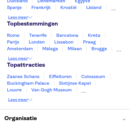
Duitsland
Denemarken
Egypte
Spanje
Frankrijk
Kroatië
IJsland
Luxemburg
Marokko
Nederland
Lees meer
Noorwegen
Portugal
Slovenië
Topbestemmingen
Thailand
Tunesië
Turkije
Rome
Tenerife
Barcelona
Kreta
Parijs
Londen
Lissabon
Praag
Amsterdam
Málaga
Milaan
Brugge
Antwerpen
Rotterdam
Gent
Lees meer
Den Haag
Utrecht
Eindhoven
Topattracties
Haarlem
Leiden
Zaanse Schans
Eiffeltoren
Colosseum
Buckingham Palace
Sixtijnse Kapel
Louvre
Van Gogh Museum
Sagrada Familia
Pantheon
Lees meer
Tower of London
Rijksmuseum
Moulin Rouge
Keukenhof
ARTIS
Edinburgh Castle
Alcatraz
Park Güell
Organisatie
Alhambra
Efteling
Antelope Canyon