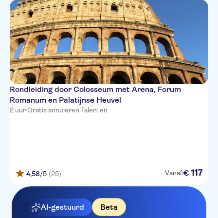
Rondleiding door Colosseum met Arena, Forum
Romanum en Palatijnse Heuvel
2 uur
·
Gratis annuleren
·
Talen: en
117
€
Vanaf:
4,58
/5
(25)
AI-gestuurd
Beta