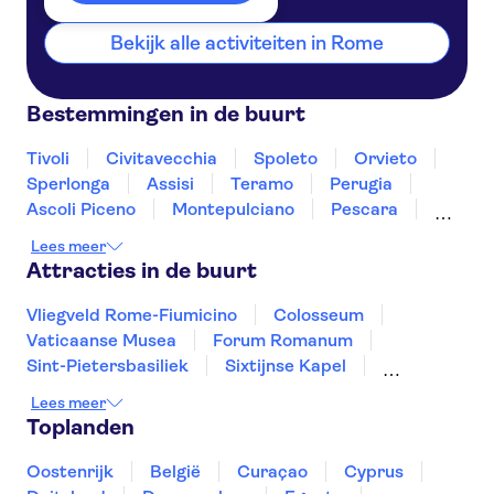
Bekijk alle activiteiten in Rome
Bestemmingen in de buurt
Tivoli
Civitavecchia
Spoleto
Orvieto
Sperlonga
Assisi
Teramo
Perugia
Ascoli Piceno
Montepulciano
Pescara
Montalcino
Gubbio
Ischia
Lees meer
Attracties in de buurt
Vliegveld Rome-Fiumicino
Colosseum
Vaticaanse Musea
Forum Romanum
Sint-Pietersbasiliek
Sixtijnse Kapel
Ruïnes van Pompeii
Pantheon
De Etna
Lees meer
De Vesuvius
Amalfikust
Toplanden
Rome: eten en wijn
Catacomben van Rome
Herculaneum
Murano en Burano
Oostenrijk
België
Curaçao
Cyprus