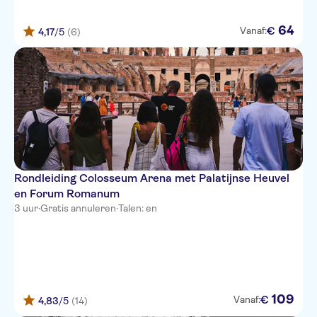
64
€
Vanaf:
4,17
/5
(6)
Rondleiding Colosseum Arena met Palatijnse Heuvel
en Forum Romanum
3 uur
·
Gratis annuleren
·
Talen: en
109
€
Vanaf:
4,83
/5
(14)