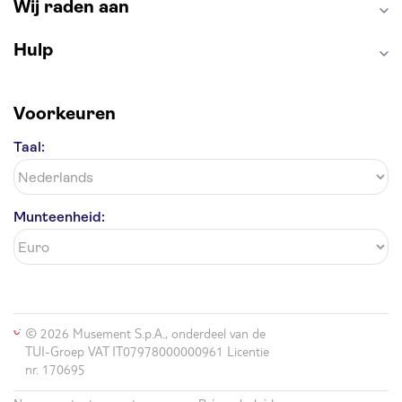
Wij raden aan
Hulp
Voorkeuren
Taal:
Munteenheid:
© 2026 Musement S.p.A., onderdeel van de
TUI-Groep VAT IT07978000000961 Licentie
nr. 170695