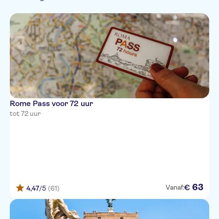
Tentoonstellingen
Frans
Privétocht
Must-sees
Folklore
Hop-on hop-off
Duits
Boten
Indoor activiteiten
Kleinere Groep
Musea &
Stad
Chinees
Wandeltochten
Subject expert guide
Kunstgalerijen
Nederlands
Skip the line
Pools
Portugees
Rome Pass voor 72 uur
tot 72 uur
63
€
Vanaf:
4,47
/5
(61)