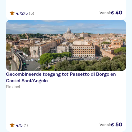
40
€
Vanaf:
4,72
/5
(5)
Gecombineerde toegang tot Passetto di Borgo en
Castel Sant'Angelo
Flexibel
50
€
Vanaf:
4
/5
(1)