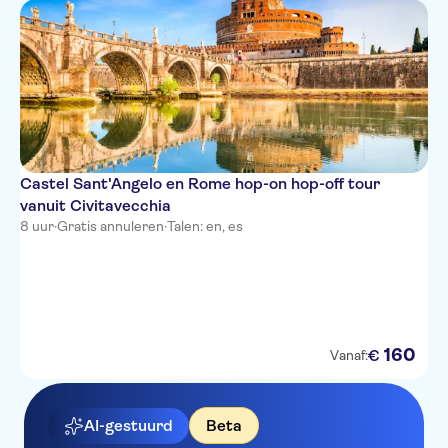
Castel Sant'Angelo en Rome hop-on hop-off tour
vanuit Civitavecchia
8 uur
·
Gratis annuleren
·
Talen: en, es
160
€
Vanaf:
AI-gestuurd
Beta