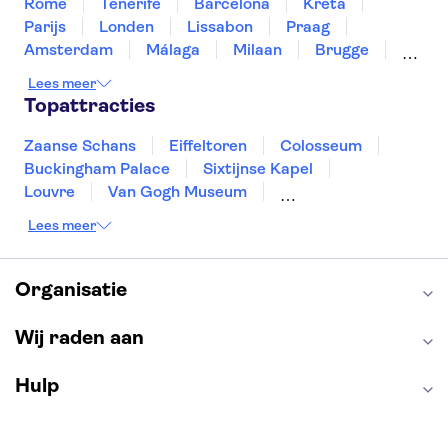
Rome
Tenerife
Barcelona
Kreta
Parijs
Londen
Lissabon
Praag
Amsterdam
Málaga
Milaan
Brugge
Antwerpen
Rotterdam
Gent
Lees meer
Den Haag
Utrecht
Eindhoven
Topattracties
Haarlem
Leiden
Zaanse Schans
Eiffeltoren
Colosseum
Buckingham Palace
Sixtijnse Kapel
Louvre
Van Gogh Museum
Sagrada Familia
Pantheon
Lees meer
Tower of London
Rijksmuseum
Moulin Rouge
Keukenhof
ARTIS
Edinburgh Castle
Alcatraz
Park Güell
Organisatie
Alhambra
Efteling
Antelope Canyon
Wij raden aan
Hulp