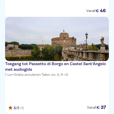
46
€
Vanaf:
Toegang tot Passetto di Borgo en Castel Sant'Angelo
met audiogids
1 uur
·
Gratis annuleren
·
Talen: en, it, fr +2
37
€
Vanaf:
5
/5
(1)