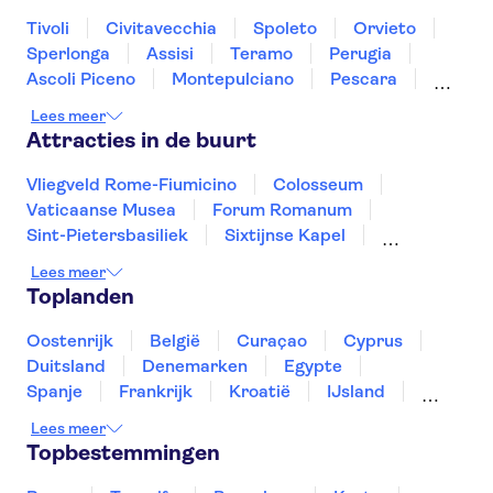
Tivoli
Civitavecchia
Spoleto
Orvieto
Sperlonga
Assisi
Teramo
Perugia
Ascoli Piceno
Montepulciano
Pescara
Montalcino
Gubbio
Ischia
Lees meer
Attracties in de buurt
Vliegveld Rome-Fiumicino
Colosseum
Vaticaanse Musea
Forum Romanum
Sint-Pietersbasiliek
Sixtijnse Kapel
Ruïnes van Pompeii
Pantheon
De Etna
Lees meer
De Vesuvius
Amalfikust
Toplanden
Rome: eten en wijn
Catacomben van Rome
Herculaneum
Murano en Burano
Oostenrijk
België
Curaçao
Cyprus
Duitsland
Denemarken
Egypte
Spanje
Frankrijk
Kroatië
IJsland
Luxemburg
Marokko
Nederland
Lees meer
Noorwegen
Portugal
Slovenië
Topbestemmingen
Thailand
Tunesië
Turkije