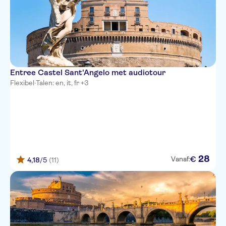
Entree Castel Sant'Angelo met audiotour
Flexibel
·
Talen: en, it, fr +3
28
€
Vanaf:
4,18
/5
(11)