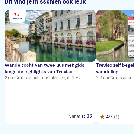
Dit vind je misschien ook leuk
Wandeltocht van twee uur met gids
Treviso zelf bege
langs de highlights van Treviso
wandeling
2 uur
·
Gratis annuleren
·
Talen: en, it, fr +2
2-4 uur
·
Gratis annu
32
€
Vanaf:
4
/5
(1)