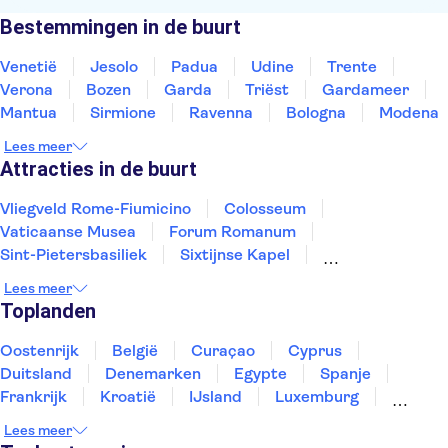
Bestemmingen in de buurt
Venetië
Jesolo
Padua
Udine
Trente
Verona
Bozen
Garda
Triëst
Gardameer
Mantua
Sirmione
Ravenna
Bologna
Modena
Lees meer
Attracties in de buurt
Vliegveld Rome-Fiumicino
Colosseum
Vaticaanse Musea
Forum Romanum
Sint-Pietersbasiliek
Sixtijnse Kapel
Ruïnes van Pompeii
Pantheon
De Etna
Lees meer
De Vesuvius
Amalfikust
Catacomben van Rome
Toplanden
Murano en Burano
Herculaneum
San Marcoplein
Oostenrijk
België
Curaçao
Cyprus
Duitsland
Denemarken
Egypte
Spanje
Frankrijk
Kroatië
IJsland
Luxemburg
Marokko
Nederland
Noorwegen
Portugal
Lees meer
Slovenië
Thailand
Tunesië
Turkije