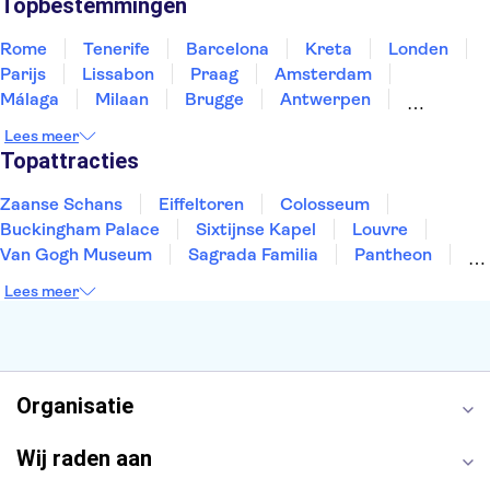
Topbestemmingen
Rome
Tenerife
Barcelona
Kreta
Londen
Parijs
Lissabon
Praag
Amsterdam
Málaga
Milaan
Brugge
Antwerpen
Rotterdam
Gent
Den Haag
Utrecht
Lees meer
Eindhoven
Haarlem
Leiden
Topattracties
Zaanse Schans
Eiffeltoren
Colosseum
Buckingham Palace
Sixtijnse Kapel
Louvre
Van Gogh Museum
Sagrada Familia
Pantheon
Tower of London
Rijksmuseum
Moulin Rouge
Lees meer
Keukenhof
ARTIS
Edinburgh Castle
Alcatraz
Park Güell
Alhambra
Efteling
Antelope Canyon
Organisatie
Wij raden aan