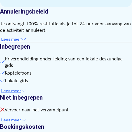
Leer van alles over de stad en haar geschiedenis, want je
Annuleringsbeleid
deskundige lokale gids kent het gebied als geen ander
Je ontvangt 100% restitutie als je tot 24 uur voor aanvang van
de activiteit annuleert.
Lees meer
Inbegrepen
Privérondleiding onder leiding van een lokale deskundige
gids
Koptelefoons
Lokale gids
Lees meer
Niet inbegrepen
Vervoer naar het verzamelpunt
Lees meer
Boekingskosten