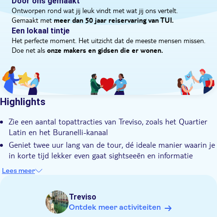
Door ons gemaakt
Privé groep
Fontana delle Tette, een 15e-eeuwse fontein waar je snel even
Ontworpen rond wat jij leuk vindt met wat jij ons vertelt.
Gemaakt met
een drankje kunt doen. Tot slot bekijk je het hippe Piazza dei
meer dan 50 jaar reiservaring van TUI.
Een lokaal tintje
Signori - in het hart van de stad - en het 700 jaar oude Palazzo
Het perfecte moment. Het uitzicht dat de meeste mensen missen.
dei Trecento. Na de rondleiding geeft je gids je een tip voor een
Doe net als
onze makers en gidsen die er wonen.
goed eettentje. Kijk, de tiramisu is uitgevonden in Treviso, dus
zeg nou zelf.
Highlights
Zie een aantal topattracties van Treviso, zoals het Quartier
Latin en het Buranelli-kanaal
Geniet twee uur lang van de tour, dé ideale manier waarin je
in korte tijd lekker even gaat sightseeën en informatie
opdoet
Lees meer
Vindt waar Tiramisu vandaan komt, in Treviso dus! Je hoort
alles over de geschiedenis van het dessert tijdens je tour
Treviso
Wandel langs de rivier de Sile en doe tijdens de route het
Ontdek meer activiteiten
eiland van de Vismarkt aan