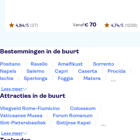
70
€
Vanaf:
4,84
/5
(37)
4,74
/5
(1238)
Bestemmingen in de buurt
Positano
Ravello
Amalfikust
Sorrento
Napels
Salerno
Capri
Caserta
Procida
Ischia
Sperlonga
Foggia
Matera
Pescara
Tivoli
Lees meer
Attracties in de buurt
Vliegveld Rome-Fiumicino
Colosseum
Vaticaanse Musea
Forum Romanum
Sint-Pietersbasiliek
Sixtijnse Kapel
Ruïnes van Pompeii
Pantheon
De Etna
Lees meer
De Vesuvius
Amalfikust
Rome: eten en wijn