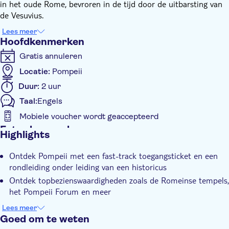
in het oude Rome, bevroren in de tijd door de uitbarsting van
de Vesuvius.
Begin uw reis door uw gids te ontmoeten en uw tickets op te
Lees meer
halen bij Piazza Esedra. Vervolgens gaat u naar het
Hoofdkenmerken
Archeologisch Park van Pompeii. Bezoek iconische
Gratis annuleren
bezienswaardigheden, waaronder het hart van de stad, het
Pompeii Forum, dat zowel een handelscentrum als een politiek
Locatie:
Pompeii
centrum was. Bekijk de spookachtige impact van de uitbarsting
Duur:
2 uur
op de met as bedekte huizen, spookachtige gipsafgietsels van
Taal:
Engels
slachtoffers en meer - allemaal tegen de dramatische
achtergrond van de Vesuvius.
Mobiele voucher wordt geaccepteerd
Je ticket bevat ook een in-app audiogids van Pompeii met 130
Extra kenmerken
Highlights
points of interest. Nadat je tour is afgelopen, kun je deze
Instant confirmation
audiogids gebruiken om onafhankelijk van het gemak van je
Ontdek Pompeii met een fast-track toegangsticket en een
Skip the line
smartphone verder te verkennen.
rondleiding onder leiding van een historicus
Entree inbegrepen
Ontdek topbezienswaardigheden zoals de Romeinse tempels,
Tour met gids
het Pompeii Forum en meer
Luister naar interessante en informatieve verhalen van een
Subject expert guide
Lees meer
professionele kunsthistoricus
Goed om te weten
E-Voucher