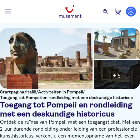
+ 5
Startpagina
/
Italië
/
Activiteiten in Pompeii
/
Toegang tot Pompeii en rondleiding met een deskundige historicus
Toegang tot Pompeii en rondleiding
met een deskundige historicus
Ontdek de ruïnes van Pompeii met een toegangsticket. Met een
2 uur durende rondleiding onder leiding van een professionele
kunsthistoricus, verkent u een momentopname van het leven