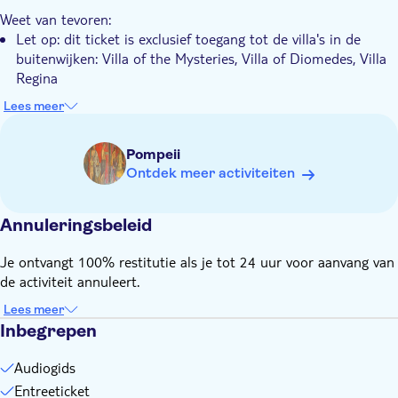
Ga zelfstandig verder met verkennen met een audiogids in
Weet van tevoren:
de app, inclusief 130 interessante punten
Let op: dit ticket is exclusief toegang tot de villa's in de
buitenwijken: Villa of the Mysteries, Villa of Diomedes, Villa
Regina
Vóór de tour moet u uw voucher inwisselen voor een
Lees meer
officieel toegangsbewijs
Na het boeken ontvangt u instructies om de audiogids te
Pompeii
downloaden op uw voucher
Ontdek meer activiteiten
Annuleringsbeleid
Je ontvangt 100% restitutie als je tot 24 uur voor aanvang van
de activiteit annuleert.
Lees meer
Inbegrepen
Audiogids
Entreeticket