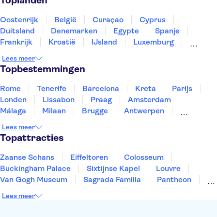
Toplanden
Catacomben van Rome
Herculaneum
Murano en Burano
Oostenrijk
België
Curaçao
Cyprus
Duitsland
Denemarken
Egypte
Spanje
Frankrijk
Kroatië
IJsland
Luxemburg
Marokko
Nederland
Noorwegen
Portugal
Lees meer
Slovenië
Thailand
Tunesië
Turkije
Topbestemmingen
Rome
Tenerife
Barcelona
Kreta
Parijs
Londen
Lissabon
Praag
Amsterdam
Málaga
Milaan
Brugge
Antwerpen
Rotterdam
Gent
Den Haag
Utrecht
Lees meer
Eindhoven
Haarlem
Leiden
Topattracties
Zaanse Schans
Eiffeltoren
Colosseum
Buckingham Palace
Sixtijnse Kapel
Louvre
Van Gogh Museum
Sagrada Familia
Pantheon
Tower of London
Rijksmuseum
Moulin Rouge
Lees meer
Keukenhof
ARTIS
Edinburgh Castle
Alcatraz
Park Güell
Alhambra
Efteling