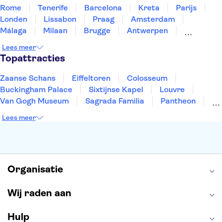
Rome
Tenerife
Barcelona
Kreta
Parijs
Londen
Lissabon
Praag
Amsterdam
Málaga
Milaan
Brugge
Antwerpen
Rotterdam
Gent
Den Haag
Utrecht
Lees meer
Eindhoven
Haarlem
Leiden
Topattracties
Zaanse Schans
Eiffeltoren
Colosseum
Buckingham Palace
Sixtijnse Kapel
Louvre
Van Gogh Museum
Sagrada Familia
Pantheon
Tower of London
Rijksmuseum
Moulin Rouge
Lees meer
Keukenhof
ARTIS
Edinburgh Castle
Alcatraz
Park Güell
Alhambra
Efteling
Antelope Canyon
Organisatie
Wij raden aan
Hulp