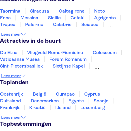
Taormina
Siracusa
Caltagirone
Noto
Enna
Messina
Sicilië
Cefalù
Agrigento
Tropea
Palermo
Calabrië
Sciacca
Mazara del Vallo
Trapani
Lees meer
Attracties in de buurt
De Etna
Vliegveld Rome-Fiumicino
Colosseum
Vaticaanse Musea
Forum Romanum
Sint-Pietersbasiliek
Sixtijnse Kapel
Ruïnes van Pompeii
Pantheon
De Vesuvius
Lees meer
Amalfikust
Rome: eten en wijn
Toplanden
Catacomben van Rome
Herculaneum
Murano en Burano
Oostenrijk
België
Curaçao
Cyprus
Duitsland
Denemarken
Egypte
Spanje
Frankrijk
Kroatië
IJsland
Luxemburg
Marokko
Nederland
Noorwegen
Portugal
Lees meer
Slovenië
Thailand
Tunesië
Turkije
Topbestemmingen