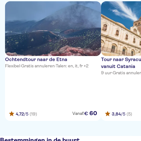
Ochtendtour naar de Etna
Tour naar Syracu
Flexibel
·
Gratis annuleren
·
Talen: en, it, fr +2
vanuit Catania
9 uur
·
Gratis annule
60
€
Vanaf:
4,72
/5
(19)
3,84
/5
(5)
Bestemmingen in de buurt