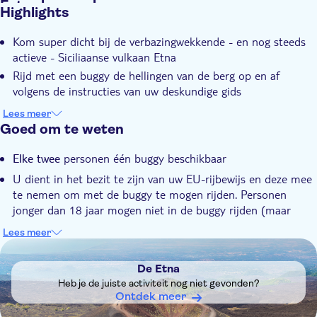
Extra kenmerken
Highlights
Instant confirmation
Kom super dicht bij de verbazingwekkende - en nog steeds
actieve - Siciliaanse vulkaan Etna
Rijd met een buggy de hellingen van de berg op en af
volgens de instructies van uw deskundige gids
Geniet van het adembenemende uitzicht op het landschap
Lees meer
om je heen vanaf de Etna
Goed om te weten
personen één buggy beschikbaar
Elke twee
U dient in het bezit te zijn van uw EU-rijbewijs en deze mee
te nemen om met de buggy te mogen rijden. Personen
jonger dan 18 jaar mogen niet in de buggy rijden (maar
kunnen natuurlijk wel passagier zijn)
Lees meer
Niet geschikt voor kinderen onder de 5 jaar
DSA1De Etna
Houd er rekening mee dat deze ervaring geen vervoer naar
De Etna
de geselecteerde plaats omvat
Heb je de juiste activiteit nog niet gevonden?
Als de weersomstandigheden te slecht zijn om veilig te
Ontdek meer
rijden, wordt de activiteit geannuleerd en krijg je een